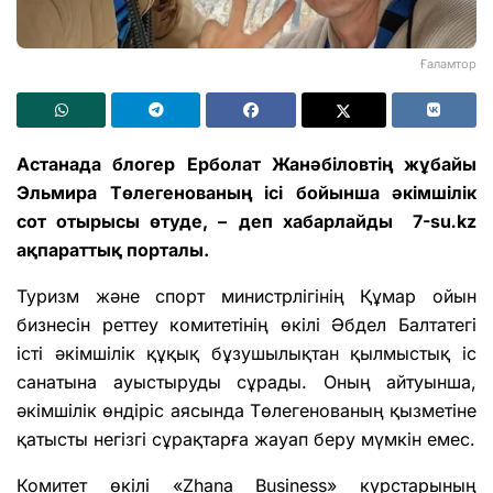
Ғаламтор
Астанада блогер Ерболат Жанәбіловтің жұбайы
Эльмира Төлегенованың ісі бойынша әкімшілік
сот отырысы өтуде, –
деп хабарлайды 7-su
.
kz
ақпараттық порталы.
Туризм және спорт министрлігінің Құмар ойын
бизнесін реттеу комитетінің өкілі Әбдел Балтатегі
істі әкімшілік құқық бұзушылықтан қылмыстық іс
санатына ауыстыруды сұрады. Оның айтуынша,
әкімшілік өндіріс аясында Төлегенованың қызметіне
қатысты негізгі сұрақтарға жауап беру мүмкін емес.
Комитет өкілі «Zhana Business» курстарының