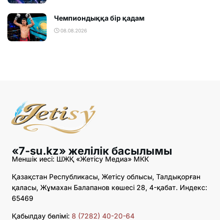
Чемпиондыққа бір қадам
08.08.2026
«7-su.kz» желілік басылымы
Меншік иесі: ШЖҚ «Жетісу Медиа» МКК
Қазақстан Республикасы, Жетісу облысы, Талдықорған
қаласы, Жұмахан Балапанов көшесі 28, 4-қабат. Индекс:
65469
Қабылдау бөлімі:
8 (7282) 40-20-64