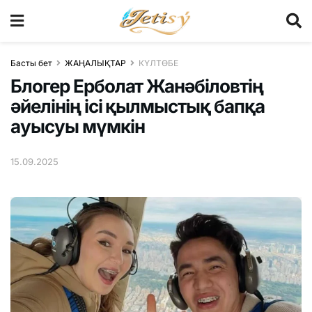
Басты бет
ЖАҢАЛЫҚТАР
КҮЛТӨБЕ
Блогер Ерболат Жанәбіловтің
әйелінің ісі қылмыстық бапқа
ауысуы мүмкін
15.09.2025