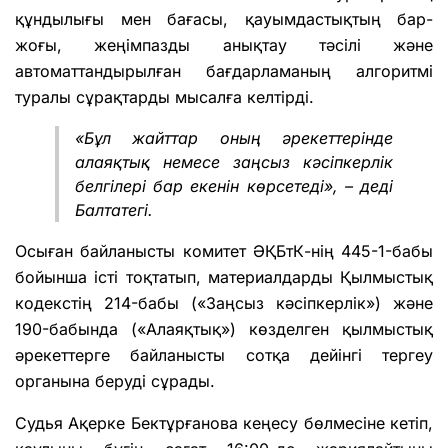
құндылығы мен бағасы, қауымдастықтың бар-
жоғы, жеңімпазды анықтау тәсілі және
автоматтандырылған бағдарламаның алгоритмі
туралы сұрақтарды мысалға келтірді.
«Бұл жайттар оның әрекеттерінде
алаяқтық немесе заңсыз кәсіпкерлік
белгілері бар екенін көрсетеді», – деді
Балтатегі.
Осыған байланысты комитет ӘҚБтК-нің 445-1-бабы
бойынша істі тоқтатып, материалдарды Қылмыстық
кодекстің 214-бабы («Заңсыз кәсіпкерлік») және
190-бабында («Алаяқтық») көзделген қылмыстық
әрекеттерге байланысты сотқа дейінгі тергеу
органына беруді сұрады.
Судья Ақерке Бектұрғанова кеңесу бөлмесіне кетіп,