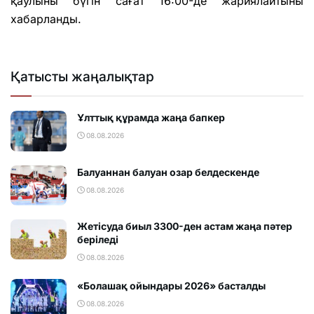
қаулыны бүгін сағат 16:00-де жариялайтыны
хабарланды.
Қатысты жаңалықтар
Ұлттық құрамда жаңа бапкер
08.08.2026
Балуаннан балуан озар белдескенде
08.08.2026
Жетісуда биыл 3300-ден астам жаңа пәтер
беріледі
08.08.2026
«Болашақ ойындары 2026» басталды
08.08.2026