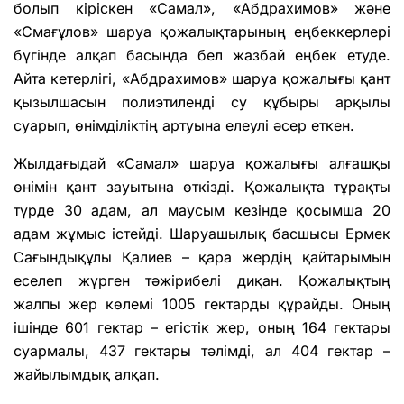
болып кіріскен «Самал», «Абдрахимов» және
«Смағұлов» шаруа қожалықтарының еңбеккерлері
бүгінде алқап басында бел жазбай еңбек етуде.
Айта кетерлігі, «Абдрахимов» шаруа қожалығы қант
қызылшасын полиэтиленді су құбыры арқылы
суарып, өнімділіктің артуына елеулі әсер еткен.
Жылдағыдай «Самал» шаруа қожалығы алғашқы
өнімін қант зауытына өткізді. Қожалықта тұрақты
түрде 30 адам, ал маусым кезінде қосымша 20
адам жұмыс істейді. Шаруашылық басшысы Ермек
Сағындықұлы Қалиев – қара жердің қайтарымын
еселеп жүрген тәжірибелі диқан. Қожалықтың
жалпы жер көлемі 1005 гектарды құрайды. Оның
ішінде 601 гектар – егістік жер, оның 164 гектары
суармалы, 437 гектары тәлімді, ал 404 гектар –
жайылымдық алқап.