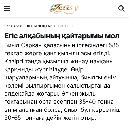
Басты бет
ЖАҢАЛЫҚТАР
КҮЛТӨБЕ
Егіс алқабының қайтарымы мол
Биыл Сарқан қаласының іргесіндегі 585
гектар жерге қант қызылшасы егілді.
Қазіргі таңда қызылша жинау науқаны
қарқынды жүргізілуде. Өңір
шаруаларының айтуынша, биылғы өнім
көлемі былтырғымен салыстырғанда
әлдеқайда жоғары. Өткен жылы
гектарынан орта есеппен 35-40 тонна
өнім алынған болса, биыл бұл көрсеткіш
50-65 тоннаға дейін жетіп отыр.