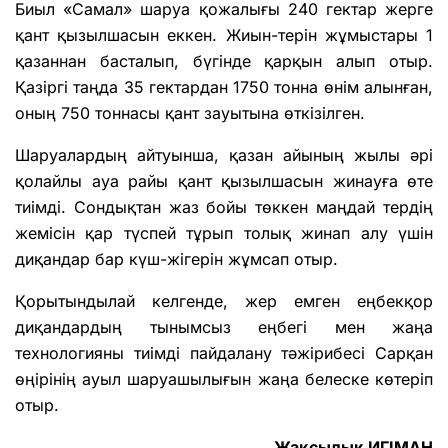
Биыл «Самал» шаруа қожалығы 240 гектар жерге
қант қызылшасын еккен. Жиын-терін жұмыстары 1
қазаннан басталып, бүгінде қарқын алып отыр.
Қазіргі таңда 35 гектардан 1750 тонна өнім алынған,
оның 750 тоннасы қант зауытына өткізілген.
Шаруалардың айтуынша, қазан айының жылы әрі
қолайлы ауа райы қант қызылшасын жинауға өте
тиімді. Сондықтан жаз бойы төккен маңдай тердің
жемісін қар түспей тұрып толық жинап алу үшін
диқандар бар күш-жігерін жұмсап отыр.
Қорытындылай келгенде, жер емген еңбекқор
диқандардың тынымсыз еңбегі мен жаңа
технологияны тиімді пайдалану тәжірибесі Сарқан
өңірінің ауыл шаруашылығын жаңа белеске көтеріп
отыр.
Жақсылық ИГІМАН