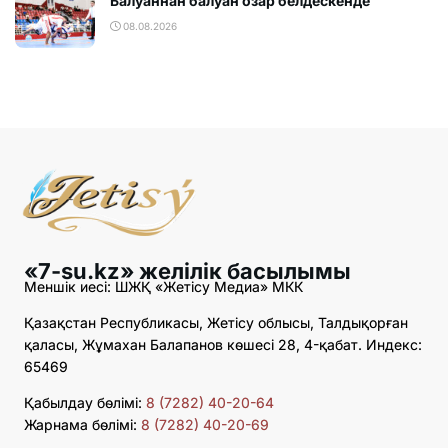
Балуаннан балуан озар белдескенде
08.08.2026
«7-su.kz» желілік басылымы
Меншік иесі: ШЖҚ «Жетісу Медиа» МКК
Қазақстан Республикасы, Жетісу облысы, Талдықорған
қаласы, Жұмахан Балапанов көшесі 28, 4-қабат. Индекс:
65469
Қабылдау бөлімі:
8 (7282) 40-20-64
Жарнама бөлімі:
8 (7282) 40-20-69