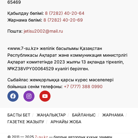
65469
Қабылдау бөлімі:
8 (7282) 40-20-64
Жарнама бөлімі:
8 (7282) 40-20-69
Пошта:
jetisu2002@mail.ru
«www.7-su.kz» желілік басылымы Қазақстан
Республикасы Ақпарат және коммуникация министрлігі
Ақпарат комитетінде 2023 жылғы 13 ақпанда тіркеліп,
№KZ38VPY00064529 куәлігі берілген.
Сыбайлас жемқорлыққа қарсы күрес мәселелері
бойынша сенім телефоны:
+7 (777) 388 0990
БАСТЫ БЕТ
ЖАҢАЛЫҚТАР
БАЙЛАНЫС
ЖАРНАМА
ГАЗЕТКЕ ЖАЗЫЛУ
АРНАЙЫ ЖОБА
© 2011 — 2025
7-su.kz
— барлық авторлық құқық заңмен