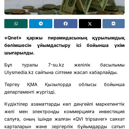
«Qnet» қаржы пирамидасының құрылымдық
бөлімшесін ұйымдастыру ісі бойынша үкім
шығарылды.
Бұл туралы 7-su.kz желілік басылымы
Ulysmedia.kz
сайтына сілтеме жасап
хабарлайды.
Тергеу ҚМА Қызылорда облысы бойынша
департаменті жүргізді.
Күдіктілер азаматтарды көп деңгейлі маркетингтік
желі мен электронды коммерцияға инвестиция
салуға, оның ішінде жалған «QVI tripsaver» саяхат
карталарын және зергерлік бұйымдарды сатып