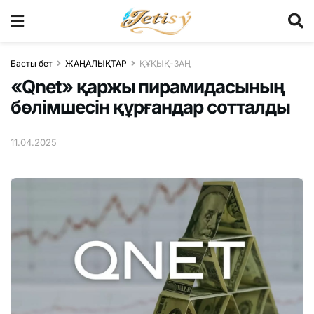
Басты бет
ЖАҢАЛЫҚТАР
ҚҰҚЫҚ-ЗАҢ
«Qnet» қаржы пирамидасының
бөлімшесін құрғандар сотталды
11.04.2025