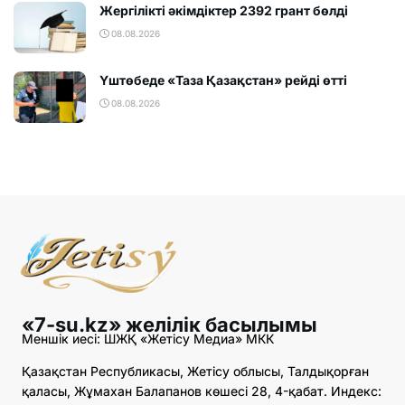
Жергілікті әкімдіктер 2392 грант бөлді
08.08.2026
Үштөбеде «Таза Қазақстан» рейді өтті
08.08.2026
«7-su.kz» желілік басылымы
Меншік иесі: ШЖҚ «Жетісу Медиа» МКК
Қазақстан Республикасы, Жетісу облысы, Талдықорған
қаласы, Жұмахан Балапанов көшесі 28, 4-қабат. Индекс: