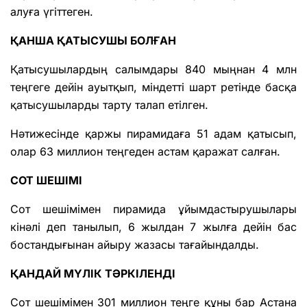
алуға үгіттеген.
ҚАНША ҚАТЫСУШЫ БОЛҒАН
Қатысушылардың салымдары 840 мыңнан 4 млн
теңгеге дейін ауытқып, міндетті шарт ретінде басқа
қатысушыларды тарту талап етілген.
Нәтижесінде қаржы пирамидаға 51 адам қатысып,
олар 63 миллион теңгеден астам қаражат салған.
СОТ ШЕШІМІ
Сот шешімімен пирамида ұйымдастырушылары
кінәлі деп танылып, 6 жылдан 7 жылға дейін бас
бостандығынан айыру жазасы тағайындалды.
ҚАНДАЙ МҮЛІК ТӘРКІЛЕНДІ
Сот шешімімен 301 миллион теңге құны бар Астана