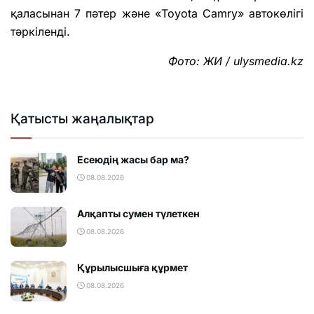
қаласынан 7 пәтер және «Toyota Camry» автокөлігі
тәркіленді.
Фото: ЖИ / ulysmedia.kz
Қатысты жаңалықтар
Есеюдің жасы бар ма?
08.08.2026
Алқапты сумен түлеткен
08.08.2026
Құрылысшыға құрмет
08.08.2026