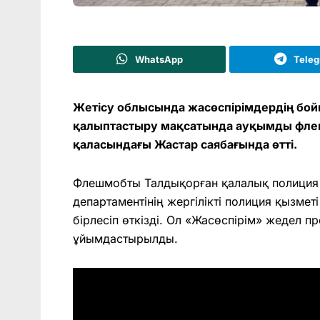
WhatsApp
Tele
Жетісу облысында жасөспірімдердің бойы
қалыптастыру мақсатында ауқымды фле
қаласындағы Жастар саябағында өтті.
Флешмобты Талдықорған қалалық полиция
департаментінің жергілікті полиция қызме
бірлесіп өткізді. Ол «Жасөспірім» жедел 
ұйымдастырылды.