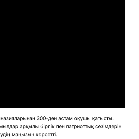
имназияларынан 300-ден астам оқушы қатысты.
ылдар арқылы бірлік пен патриоттық сезімдерін
тудің маңызын көрсетті.