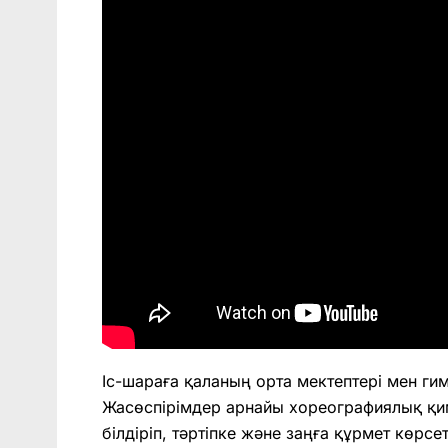
Іс-шараға қаланың орта мектептері мен г
Жасөспірімдер арнайы хореографиялық қим
білдіріп, тәртіпке және заңға құрмет көрсе