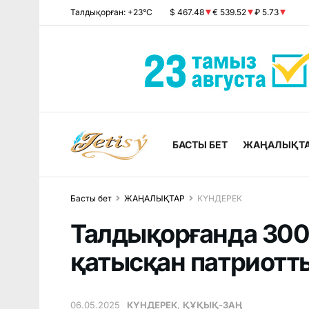
Талдықорған: +23°C
$ 467.48
€ 539.52
₽ 5.73
БАСТЫ БЕТ
ЖАҢАЛЫҚТ
Басты бет
ЖАҢАЛЫҚТАР
КҮНДЕРЕК
Талдықорғанда 300
қатысқан патриотт
06.05.2025
КҮНДЕРЕК
,
ҚҰҚЫҚ-ЗАҢ