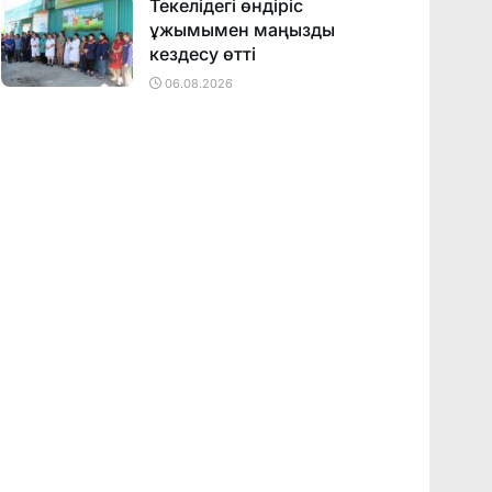
Текелідегі өндіріс
ұжымымен маңызды
кездесу өтті
06.08.2026