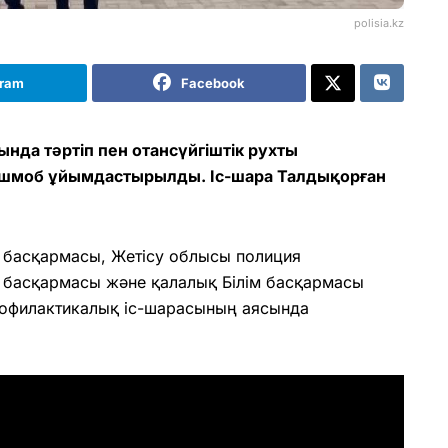
polisia.kz
gram
Facebook
нда тәртіп пен отансүйгіштік рухты
шмоб ұйымдастырылды. Іс-шара Талдықорған
 басқармасы, Жетісу облысы полиция
ті басқармасы және қалалық Білім басқармасы
профилактикалық іс-шарасының аясында