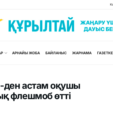
К
АР
АРНАЙЫ ЖОБА
БАЙЛАНЫС
ЖАРНАМА
ГАЗЕТК
-ден астам оқушы
ық флешмоб өтті