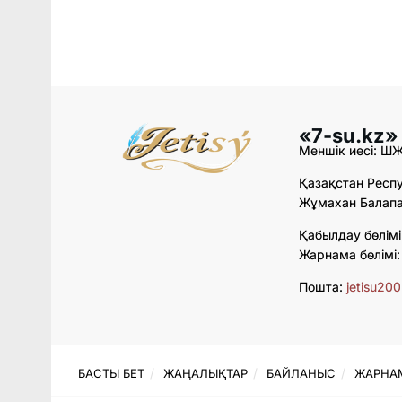
«7-su.kz»
Меншік иесі: Ш
Қазақстан Респу
Жұмахан Балапан
Қабылдау бөлімі
Жарнама бөлімі
Пошта:
jetisu20
БАСТЫ БЕТ
ЖАҢАЛЫҚТАР
БАЙЛАНЫС
ЖАРНА