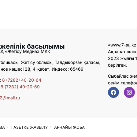
 желілік басылымы
«www.7-su.kz
ЖҚ «Жетісу Медиа» МКК
Ақпарат және
2023 жылғы 1
бликасы, Жетісу облысы, Талдықорған қаласы,
берілген.
ов көшесі 28, 4-қабат. Индекс: 65469
Сыбайлас же
:
8 (7282) 40-20-64
сенім телефо
:
8 (7282) 40-20-69
02@mail.ru
МА
ГАЗЕТКЕ ЖАЗЫЛУ
АРНАЙЫ ЖОБА