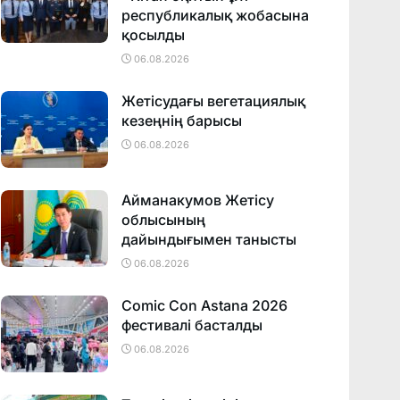
республикалық жобасына
қосылды
06.08.2026
Жетісудағы вегетациялық
кезеңнің барысы
06.08.2026
Айманакумов Жетісу
облысының
дайындығымен танысты
06.08.2026
Comic Con Astana 2026
фестивалi басталды
06.08.2026