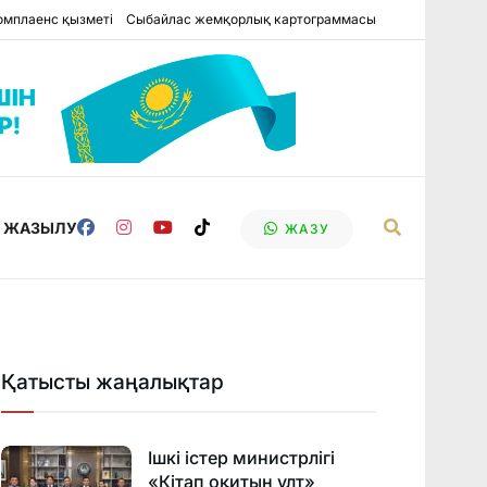
омплаенс қызметі
Сыбайлас жемқорлық картограммасы
Е ЖАЗЫЛУ
ЖАЗУ
Қатысты жаңалықтар
Ішкі істер министрлігі
«Кітап оқитын ұлт»