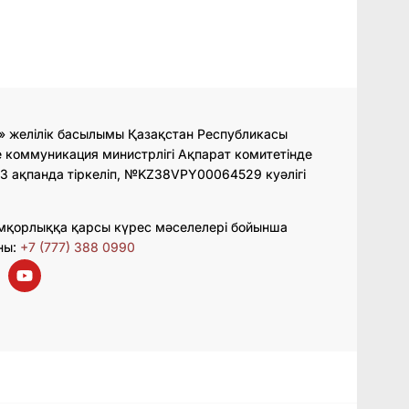
» желілік басылымы Қазақстан Республикасы
 коммуникация министрлігі Ақпарат комитетінде
3 ақпанда тіркеліп, №KZ38VPY00064529 куәлігі
мқорлыққа қарсы күрес мәселелері бойынша
ны:
+7 (777) 388 0990