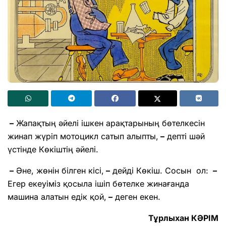
–
Жапақтың әйелі ішкен арақтарының бөтелкесін
жинап жүріп мотоцикл сатып алыпты,
–
депті шәй
үстінде Көкіштің әйелі.
–
Әне, жөнін білген кісі,
–
дейді Көкіш. Сосын ол:
–
Егер екеуіміз қосыла ішіп бөтелке жинағанда
машина алатын едік қой,
–
деген екен.
Тұрлыхан КӘРІМ