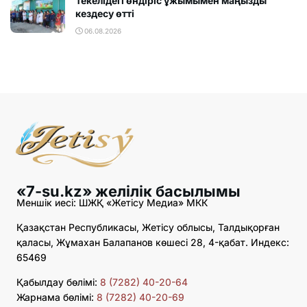
Текелідегі өндіріс ұжымымен маңызды
кездесу өтті
06.08.2026
«7-su.kz» желілік басылымы
Меншік иесі: ШЖҚ «Жетісу Медиа» МКК
Қазақстан Республикасы, Жетісу облысы, Талдықорған
қаласы, Жұмахан Балапанов көшесі 28, 4-қабат. Индекс:
65469
Қабылдау бөлімі:
8 (7282) 40-20-64
Жарнама бөлімі:
8 (7282) 40-20-69