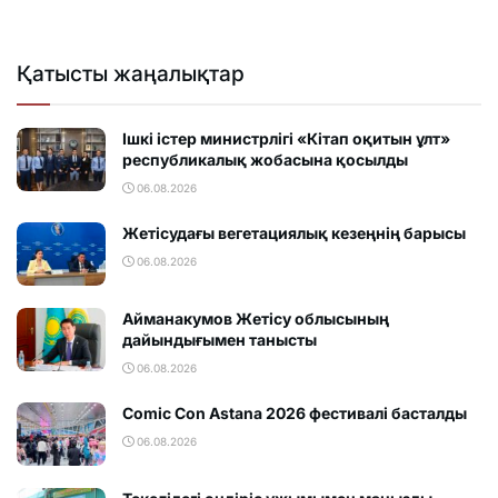
Қатысты жаңалықтар
Ішкі істер министрлігі «Кітап оқитын ұлт»
республикалық жобасына қосылды
06.08.2026
Жетісудағы вегетациялық кезеңнің барысы
06.08.2026
Айманакумов Жетісу облысының
дайындығымен танысты
06.08.2026
Comic Con Astana 2026 фестивалi басталды
06.08.2026