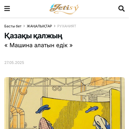
Басты бет
ЖАҢАЛЫҚТАР
РУХАНИЯТ
Қазақы қалжың
« Машина алатын едік »
27.05.2025