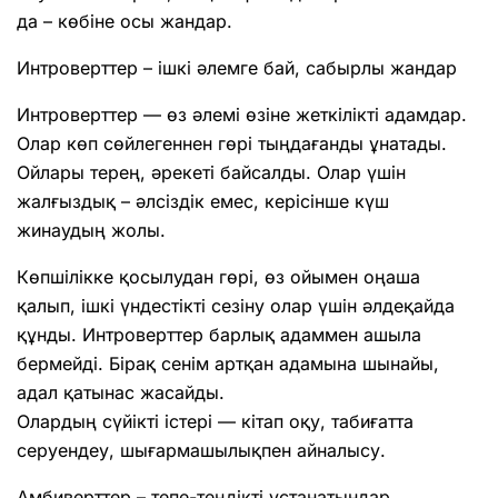
да – көбіне осы жандар.
Интроверттер – ішкі әлемге бай, сабырлы жандар
Интроверттер — өз әлемі өзіне жеткілікті адамдар.
Олар көп сөйлегеннен гөрі тыңдағанды ұнатады.
Ойлары терең, әрекеті байсалды. Олар үшін
жалғыздық – әлсіздік емес, керісінше күш
жинаудың жолы.
Көпшілікке қосылудан гөрі, өз ойымен оңаша
қалып, ішкі үндестікті сезіну олар үшін әлдеқайда
құнды. Интроверттер барлық адаммен ашыла
бермейді. Бірақ сенім артқан адамына шынайы,
адал қатынас жасайды.
Олардың сүйікті істері — кітап оқу, табиғатта
серуендеу, шығармашылықпен айналысу.
Амбиверттер – тепе-теңдікті ұстанатындар