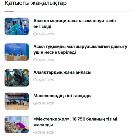
Қатысты жаңалықтар
Алакөл медицинасына заманауи тәсіл
енгізілді
05.08.2026
Асыл тұқымды мал шаруашылығын дамыту
үшін несие беріледі
05.08.2026
Алаяқтардың жаңа айласы
05.08.2026
Мәселелердің тіні тарқады
05.08.2026
«Мектепке жол». 16 750 баланың тізімі
жасалды
05.08.2026