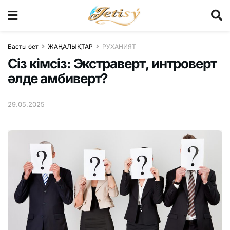
Басты бет
ЖАҢАЛЫҚТАР
РУХАНИЯТ
Сіз кімсіз: Экстраверт, интроверт
әлде амбиверт?
29.05.2025