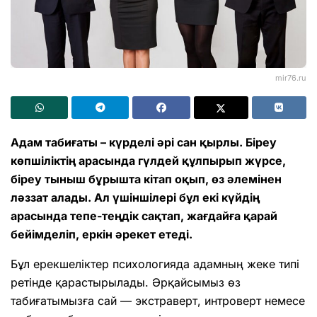
mir76.ru
Адам табиғаты – күрделі әрі сан қырлы. Біреу
көпшіліктің арасында гүлдей құлпырып жүрсе,
біреу тыныш бұрышта кітап оқып, өз әлемінен
ләззат алады. Ал үшіншілері бұл екі күйдің
арасында тепе-теңдік сақтап, жағдайға қарай
бейімделіп, еркін әрекет етеді.
Бұл ерекшеліктер психологияда адамның жеке типі
ретінде қарастырылады. Әрқайсымыз өз
табиғатымызға сай — экстраверт, интроверт немесе