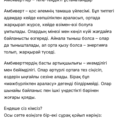
Амбиверт – қос әлемнің тамаша үйлесімі. Бұл типтегі
адамдар кейде көпшілікпен араласып, ортада
жарқырап жүрсе, кейде өзімен-өзі болуға
ұмтылады. Олардың мінезі мен көңіл күйі жағдайға
байланысты өзгереді. Айнала тыныш болса – олар
да тынышталады, ал орта қызу болса – энергияға
толып, жарқырай түседі.
Амбиверттердің басты артықшылығы – икемділігі
мен бейімділігі. Олар әртүрлі ортаға тез сіңісіп,
өздерін ыңғайлы сезіне алады. Бірақ бұл
«мәжбүрлікпен араласу» дегенді білдірмейді. Олар
шынайы байланыс пен ішкі үндестікті бәрінен
жоғары қояды.
Ендеше сіз кімсіз?
Осы сәтте өзіңізге бір-екі сұрақ қойып көріңіз: