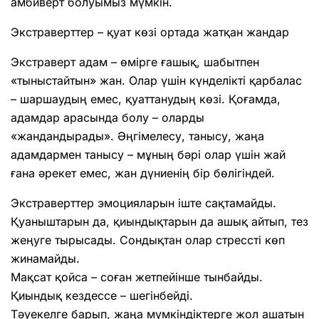
амбиверт болуымыз мүмкін.
Экстраверттер – қуат көзі ортада жатқан жандар
Экстраверт адам – өмірге ғашық, шабытпен
«тыныстайтын» жан. Олар үшін күнделікті қарбалас
– шаршаудың емес, қуаттанудың көзі. Қоғамда,
адамдар арасында болу – оларды
«жандандырады». Әңгімелесу, танысу, жаңа
адамдармен танысу – мұның бәрі олар үшін жай
ғана әрекет емес, жан дүниенің бір бөлігіндей.
Экстраверттер эмоцияларын іште сақтамайды.
Қуаныштарын да, қиындықтарын да ашық айтып, тез
жеңуге тырысады. Сондықтан олар стрессті көп
жинамайды.
Мақсат қойса – соған жетпейінше тынбайды.
Қиындық кездессе – шегінбейді.
Тәуекелге барып, жаңа мүмкіндіктерге жол ашатын