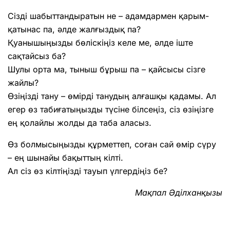
Сізді шабыттандыратын не – адамдармен қарым-
қатынас па, әлде жалғыздық па?
Қуанышыңызды бөліскіңіз келе ме, әлде іште
сақтайсыз ба?
Шулы орта ма, тыныш бұрыш па – қайсысы сізге
жайлы?
Өзіңізді тану – өмірді танудың алғашқы қадамы. Ал
егер өз табиғатыңызды түсіне білсеңіз, сіз өзіңізге
ең қолайлы жолды да таба аласыз.
Өз болмысыңызды құрметтеп, соған сай өмір сүру
– ең шынайы бақыттың кілті.
Ал сіз өз кілтіңізді тауып үлгердіңіз бе?
Мақпал Әділханқызы