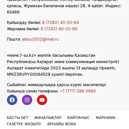
қаласы, Жұмахан Балапанов көшесі 28, 4-қабат. Индекс:
65469
Қабылдау бөлімі:
8 (7282) 40-20-64
Жарнама бөлімі:
8 (7282) 40-20-69
Пошта:
jetisu2002@mail.ru
«www.7-su.kz» желілік басылымы Қазақстан
Республикасы Ақпарат және коммуникация министрлігі
Ақпарат комитетінде 2023 жылғы 13 ақпанда тіркеліп,
№KZ38VPY00064529 куәлігі берілген.
Сыбайлас жемқорлыққа қарсы күрес мәселелері
бойынша сенім телефоны:
+7 (777) 388 0990
БАСТЫ БЕТ
ЖАҢАЛЫҚТАР
БАЙЛАНЫС
ЖАРНАМА
ГАЗЕТКЕ ЖАЗЫЛУ
АРНАЙЫ ЖОБА