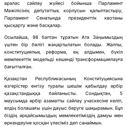
аралас сайлау жүйесі бойынша Парламент
Мәжілісінің депутаттық корпусын қалыптастыру,
Парламент Сенатында президенттік квотаны
қысқарту және басқалар.
Осылайша, 98 баптан тұратын Ата Заңымыздың
үштен бір бөлігі жаңартылатын болады. Жалпы,
конституциялық реформа, ең алдымен, бүкіл
мемлекеттік модельді кешенді трансформациялауға
бағытталған.
Қазақстан Республикасының Конституциясына
өзгерістер енгізу туралы шешім қабылдау әрбір
қазақстандыққа байланысты. Сондықтан, 5
маусымда әрбір азаматты сайлау учаскесіне келіп,
елдің болашағы үшін дауыс беруге шақырамын. Бұл
біздің әрқайсымыздың мемлекетіміздің дамуы мен
өркендеуіне қосқан үлесіміз деп санаймын.