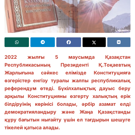
2022 жылғы 5 маусымда Қазақстан
Республикасының Президенті Қ.Тоқаевтың
Жарлығына сәйкес елімізде Конституцияға
өзгерістер енгізу туралы жалпы республикалық
референдум өтеді. Бүкілхалықтық дауыс беру
арқылы Конституцияны өзгерту халықтың ерік
білдіруінің көрінісі болады, әрбір азамат елді
демократияландыру және Жаңа Қазақстанды
құру бағытын нығайту үшін ел тағдырын шешуге
тікелей қатыса алады.