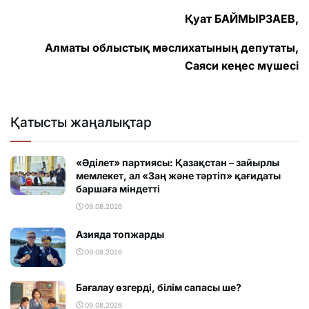
Қуат БАЙМЫРЗАЕВ,
Алматы облыстық мәслихатының депутаты,
Саяси кеңес мүшесі
Қатысты жаңалықтар
«Әділет» партиясы: Қазақстан – зайырлы
мемлекет, ал «Заң және тәртіп» қағидаты
баршаға міндетті
09.08.2026
Азияда топжарды
09.08.2026
Бағалау өзгерді, білім сапасы ше?
09.08.2026