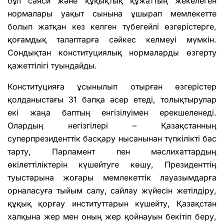
бұл саяси және құқықтық құжаттың жекелеген
нормалары уақыт сынына ұшырап мемлекетте
болып жатқан кез келген түбегейлі өзгерістерге,
қоғамдық талаптарға сәйкес келмеуі мүмкін.
Сондықтан конституциялық нормаларды өзгерту
қажеттілігі туындайды.
Конституцияға ұсынылып отырған өзгерістер
қолданыстағы 31 бапқа әсер етеді, толықтырулар
екі жаңа баптың енгізілуімен ерекшеленеді.
Олардың негізгілері – Қазақстанның
суперпрезиденттік басқару нысанынан түпкілікті бас
тарту, Парламент пен мәслихаттардың
өкілеттіліктерін күшейтуге көшу, Президенттің
туыстарына жоғары мемлекеттік лауазымдарға
орналасуға тыйым салу, сайлау жүйесін жетілдіру,
құқық қорғау институттарын күшейту, Қазақстан
халқына жер мен оның жер қойнауын бекітіп беру,