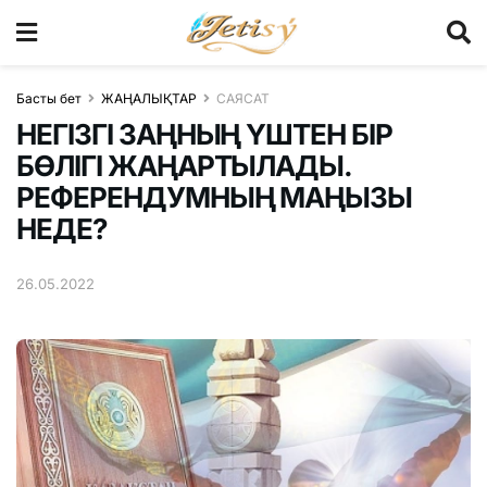
Басты бет
ЖАҢАЛЫҚТАР
САЯСАТ
НЕГІЗГІ ЗАҢНЫҢ ҮШТЕН БІР
БӨЛІГІ ЖАҢАРТЫЛАДЫ.
РЕФЕРЕНДУМНЫҢ МАҢЫЗЫ
НЕДЕ?
26.05.2022