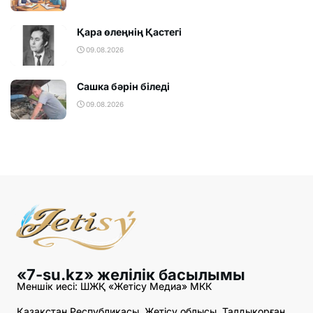
Қара өлеңнің Қастегі
09.08.2026
Сашка бәрін біледі
09.08.2026
«7-su.kz» желілік басылымы
Меншік иесі: ШЖҚ «Жетісу Медиа» МКК
Қазақстан Республикасы, Жетісу облысы, Талдықорған