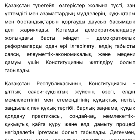
Қазақстан түбегейлі өзгерістер жолына түсті, заң
үстемдігі мен азаматтардың мүдделерін, құқықтары
мен бостандықтарын қорғауды даусыз басымдық
деп жариялады. Қоғамды демократияландыру
жолындағы басты міндет – демократиялық
реформаларды одан әрі ілгерілету, елдің табысты
саяси, әлеуметтік-экономикалық және мәдени
дамуы үшін Конституцияны жетілдіру болып
табылады.
Қазақстан Республикасының Конституциясы –
ұлттық саяси-құқықтық жүйенің өзегі, елдің
мемлекеттілігі мен егемендігінің құқықтық негізі,
заңдылық пен құқық тәртібі, барлық заңнама, құқық
қолдану практикасы, сондай-ақ, мемлекеттік-
құқықтық қайта құру және елді дамыту процесі
негізделетін іргетасы болып табылады. Дегенмен,