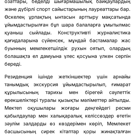
озаттары, беделді шығармашылық байқаулардың
және дүбірлі спорт сайыстарының лауреаттары бар.
Өскелең ұрпақтың ынтасын арттыру мақсатында
ұйымдастырылған бұл шара балаларға ұмытылмас
қуаныш сыйлады. Конструктивті журналистика
қағидаларына сүйенсек, мұндай бастамалар жас
буынның мемлекетшілдік рухын оятып, олардың
болашақта ел дамуына үлес қосуына үлкен серпін
береді.
Резиденция ішінде жеткіншектер үшін арнайы
танымдық экскурсия ұйымдастырылып, ғимарат
құрылысының тарихы мен бірегей сәулеттік
ерекшеліктері туралы қызықты мәліметтер айтылды.
Мектеп оқушылары жоғары деңгейдегі ресми
қабылдаулар мен халықаралық келіссөздер өтетін
зәулім залдарды өз көздерімен көріп, Мемлекет
басшысының сирек кітаптар қоры жинақталған