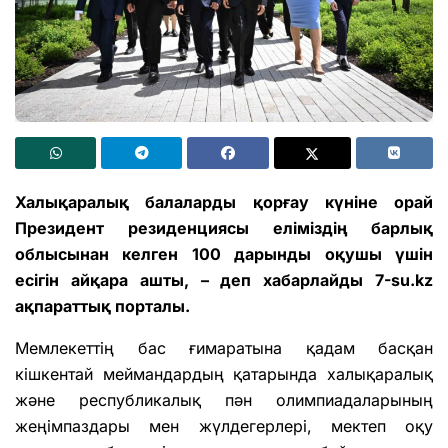
Халықаралық балаларды қорғау күніне орай
Президент резиденциясы еліміздің барлық
облысынан келген 100 дарынды оқушы үшін
есігін айқара ашты, – деп хабарлайды 7-su.kz
ақпараттық порталы.
Мемлекеттің бас ғимаратына қадам басқан
кішкентай меймандардың қатарында халықаралық
және республикалық пән олимпиадаларының
жеңімпаздары мен жүлдегерлері, мектеп оқу