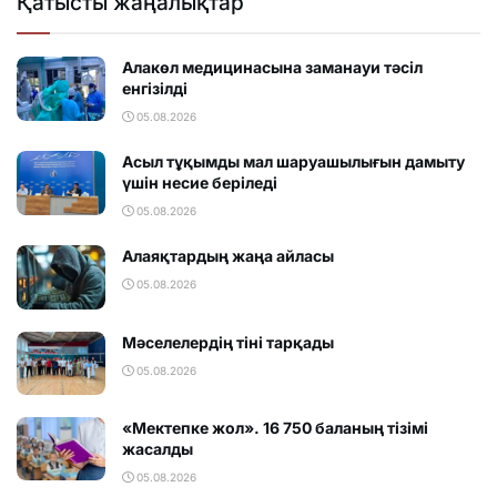
Қатысты жаңалықтар
Алакөл медицинасына заманауи тәсіл
енгізілді
05.08.2026
Асыл тұқымды мал шаруашылығын дамыту
үшін несие беріледі
05.08.2026
Алаяқтардың жаңа айласы
05.08.2026
Мәселелердің тіні тарқады
05.08.2026
«Мектепке жол». 16 750 баланың тізімі
жасалды
05.08.2026