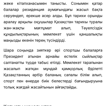
жеке кітапханасымен танысты. Сонымен қатар
балалар резиденция аумағындағы жасыл бақта
серуендеп, ерекше әсер алды. Бұл тарихи орынды
аралау арқылы оқушылар Қазақстан тарихы туралы
жан-жақты мағлұмат алып, Тәуелсіздік
құндылықтарының мемлекет үшін қаншалықты
маңызды екенін терең түсіндірді.
Шара соңында зияткер әрі спортшы балаларға
Президент атынан арнайы естелік сыйлықтар
салтанатты түрде табыс етілді. Мемлекет тарапынан
жасалып жатқан мұндай қамқорлық Әділетті
Қазақстанның әрбір баланың сапалы білім алып,
спорт пен өнерде биік белестерді бағындыруына
толық жағдай жасайтынын айғақтайды.