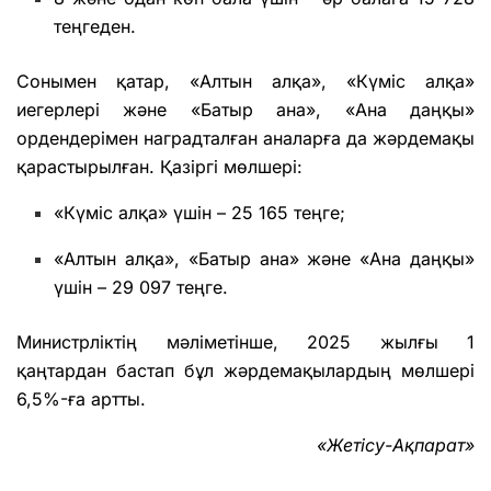
теңгеден.
Сонымен қатар, «Алтын алқа», «Күміс алқа»
иегерлері және «Батыр ана», «Ана даңқы»
ордендерімен наградталған аналарға да жәрдемақы
қарастырылған. Қазіргі мөлшері:
«Күміс алқа» үшін – 25 165 теңге;
«Алтын алқа», «Батыр ана» және «Ана даңқы»
үшін – 29 097 теңге.
Министрліктің мәліметінше, 2025 жылғы 1
қаңтардан бастап бұл жәрдемақылардың мөлшері
6,5%-ға артты.
«Жетісу-Ақпарат»