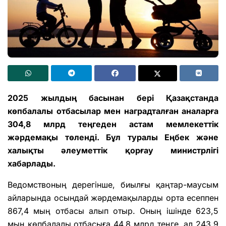
2025 жылдың басынан бері Қазақстанда
көпбалалы отбасылар мен наградталған аналарға
304,8 млрд теңгеден астам мемлекеттік
жәрдемақы төленді. Бұл туралы Еңбек және
халықты әлеуметтік қорғау министрлігі
хабарлады.
Ведомствоның дерегінше, биылғы қаңтар-маусым
айларында осындай жәрдемақыларды орта есеппен
867,4 мың отбасы алып отыр. Оның ішінде 623,5
мың көпбалалы отбасыға 44,8 млрд теңге, ал 243,9