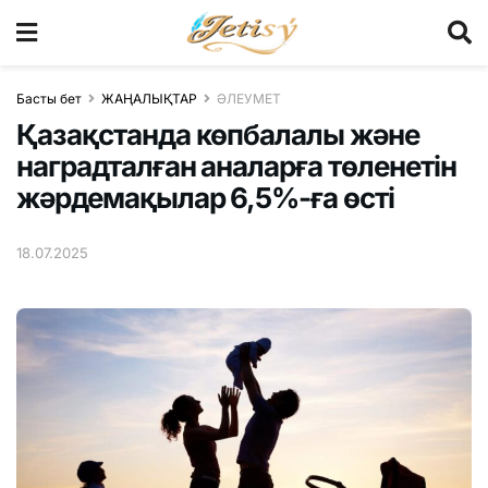
Басты бет
ЖАҢАЛЫҚТАР
ӘЛЕУМЕТ
Қазақстанда көпбалалы және
наградталған аналарға төленетін
жәрдемақылар 6,5%-ға өсті
18.07.2025