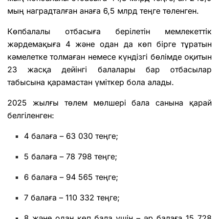
мың наградталған анаға 6,5 млрд теңге төленген.
Көпбалалы отбасыға берілетін мемлекеттік
жәрдемақыға 4 және одан да көп бірге тұратын
кәмелетке толмаған немесе күндізгі бөлімде оқитын
23 жасқа дейінгі балалары бар отбасылар
табысына қарамастан үміткер бола алады.
2025 жылғы төлем мөлшері бала санына қарай
белгіленген:
4 балаға – 63 030 теңге;
5 балаға – 78 798 теңге;
6 балаға – 94 565 теңге;
7 балаға – 110 332 теңге;
8 және одан көп бала үшін – әр балаға 15 728