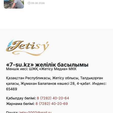
09.08.2026
«7-su.kz» желілік басылымы
Меншік иесі: ШЖҚ «Жетісу Медиа» МКК
Қазақстан Республикасы, Жетісу облысы, Талдықорған
қаласы, Жұмахан Балапанов көшесі 28, 4-қабат. Индекс:
65469
Қабылдау бөлімі:
8 (7282) 40-20-64
Жарнама бөлімі:
8 (7282) 40-20-69
Пошта:
jetisu2002@mail.ru