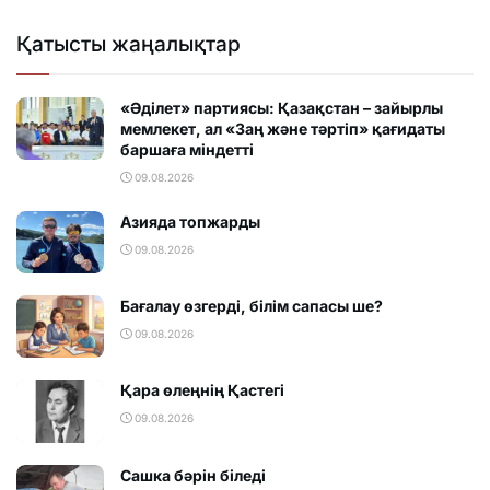
Қатысты жаңалықтар
«Әділет» партиясы: Қазақстан – зайырлы
мемлекет, ал «Заң және тәртіп» қағидаты
баршаға міндетті
09.08.2026
Азияда топжарды
09.08.2026
Бағалау өзгерді, білім сапасы ше?
09.08.2026
Қара өлеңнің Қастегі
09.08.2026
Сашка бәрін біледі