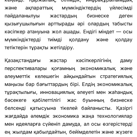
және ақпараттық мүмкіндіктердің үйлесімді
пайдаланылуы жастардың бизнеске деген
қызығушылығын арттырады әрі олардың табысты
кәсіпкер атануына жол ашады. Ендігі міндет — осы
мүмкіндіктерді тиімді қолдану және қолдау
тетіктерін тұрақты жетілдіру.
Қазақстандағы жастар кәсіпкерлігінің даму
перспективалары қоғамның экономикалық және
әлеуметтік келешегін айқындайтын стратегиялық
маңызы бар бағыттардың бірі. Елдің экономикалық
тұрақтылығы, инновациялық әлеуеті мен жаһандық
бәсекеге қабілеттілігі жас буынның бизнеске
белсенді қатысуына тікелей байланысты. Қазіргі
жағдайда әлемдік экономика жаңа технологиялар
мен идеяларға сүйеніп дамуда, ал осы өзгерістерді
ең жылдам қабылдайтын, бейімделетін және жүзеге