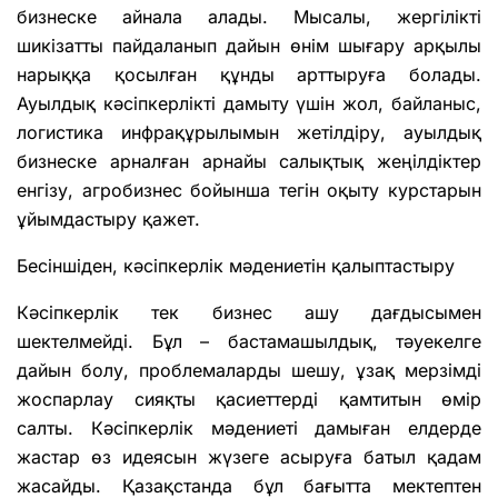
бизнеске айнала алады. Мысалы, жергілікті
шикізатты пайдаланып дайын өнім шығару арқылы
нарыққа қосылған құнды арттыруға болады.
Ауылдық кәсіпкерлікті дамыту үшін жол, байланыс,
логистика инфрақұрылымын жетілдіру, ауылдық
бизнеске арналған арнайы салықтық жеңілдіктер
енгізу, агробизнес бойынша тегін оқыту курстарын
ұйымдастыру қажет.
Бесіншіден, кәсіпкерлік мәдениетін қалыптастыру
Кәсіпкерлік тек бизнес ашу дағдысымен
шектелмейді. Бұл – бастамашылдық, тәуекелге
дайын болу, проблемаларды шешу, ұзақ мерзімді
жоспарлау сияқты қасиеттерді қамтитын өмір
салты. Кәсіпкерлік мәдениеті дамыған елдерде
жастар өз идеясын жүзеге асыруға батыл қадам
жасайды. Қазақстанда бұл бағытта мектептен