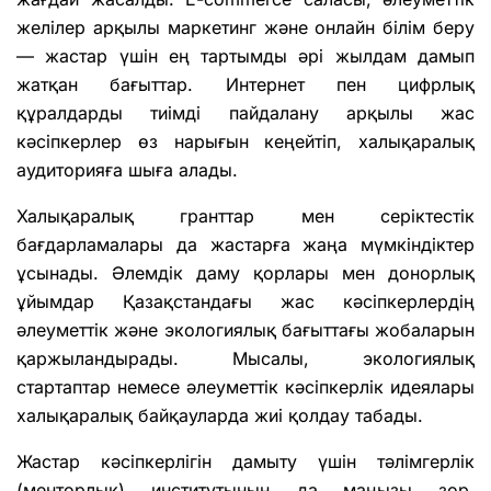
желілер арқылы маркетинг және онлайн білім беру
— жастар үшін ең тартымды әрі жылдам дамып
жатқан бағыттар. Интернет пен цифрлық
құралдарды тиімді пайдалану арқылы жас
кәсіпкерлер өз нарығын кеңейтіп, халықаралық
аудиторияға шыға алады.
Халықаралық гранттар мен серіктестік
бағдарламалары да жастарға жаңа мүмкіндіктер
ұсынады. Әлемдік даму қорлары мен донорлық
ұйымдар Қазақстандағы жас кәсіпкерлердің
әлеуметтік және экологиялық бағыттағы жобаларын
қаржыландырады. Мысалы, экологиялық
стартаптар немесе әлеуметтік кәсіпкерлік идеялары
халықаралық байқауларда жиі қолдау табады.
Жастар кәсіпкерлігін дамыту үшін тәлімгерлік
(менторлық) институтының да маңызы зор.