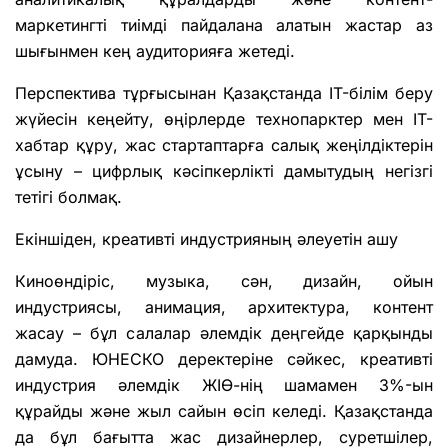
маркетингті тиімді пайдалана алатын жастар аз
шығынмен кең аудиторияға жетеді.
Перспектива тұрғысынан Қазақстанда IT-білім беру
жүйесін кеңейту, өңірлерде технопарктер мен IT-
хабтар құру, жас стартаптарға салық жеңілдіктерін
ұсыну – цифрлық кәсіпкерлікті дамытудың негізгі
тетігі болмақ.
Екіншіден, креативті индустрияның әлеуетін ашу
Киноөндіріс, музыка, сән, дизайн, ойын
индустриясы, анимация, архитектура, контент
жасау – бұл салалар әлемдік деңгейде қарқынды
дамуда. ЮНЕСКО деректеріне сәйкес, креативті
индустрия әлемдік ЖІӨ-нің шамамен 3%-ын
құрайды және жыл сайын өсіп келеді. Қазақстанда
да бұл бағытта жас дизайнерлер, суретшілер,