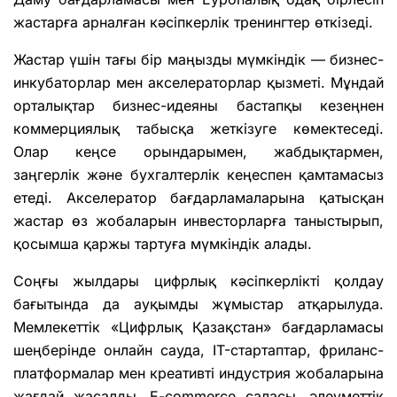
жастарға арналған кәсіпкерлік тренингтер өткізеді.
Жастар үшін тағы бір маңызды мүмкіндік — бизнес-
инкубаторлар мен акселераторлар қызметі. Мұндай
орталықтар бизнес-идеяны бастапқы кезеңнен
коммерциялық табысқа жеткізуге көмектеседі.
Олар кеңсе орындарымен, жабдықтармен,
заңгерлік және бухгалтерлік кеңеспен қамтамасыз
етеді. Акселератор бағдарламаларына қатысқан
жастар өз жобаларын инвесторларға таныстырып,
қосымша қаржы тартуға мүмкіндік алады.
Соңғы жылдары цифрлық кәсіпкерлікті қолдау
бағытында да ауқымды жұмыстар атқарылуда.
Мемлекеттік «Цифрлық Қазақстан» бағдарламасы
шеңберінде онлайн сауда, IT-стартаптар, фриланс-
платформалар мен креативті индустрия жобаларына
жағдай жасалды. E-commerce саласы, әлеуметтік