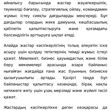
айналысу барысында жастар жауапкершілік,
тәуекелді бағалау, стратегиялық ойлау, командамен
жұмыс істеу сияқты дағдыларды меңгереді. Бұл
дағдылар олардың жеке дамуына, көшбасшылық
қабілетін қалыптастыруға және қоғамдағы
белсенділігін арттыруға ықпал етеді.
Алайда жастар кәсіпкерлігінің толық әлеуетін іске
асыру үшін қолдау тетіктерінің тиімді жұмыс істеуі
қажет. Мемлекет, бизнес қауымдастық және білім
беру мекемелері арасында өзара байланыс
нығайған жағдайда ғана жас буынның бизнеске
қызығушылығы артады. Қазіргі таңда бұл
байланыстар қалыптасу кезеңінде, бірақ нақты
нәтижеге жету үшін ұзақ мерзімді және жүйелі тәсіл
қажет.
Жастардың кәсіпкерлікке деген көзқарасы да