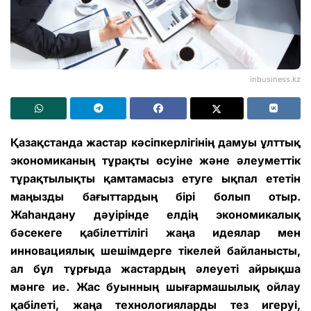
inbusiness.kz
Қазақстанда жастар кәсіпкерлігінің дамуы ұлттық
экономиканың тұрақты өсуіне және әлеуметтік
тұрақтылықты қамтамасыз етуге ықпал ететін
маңызды бағыттардың бірі болып отыр.
Жаһандану дәуірінде елдің экономикалық
бәсекеге қабілеттілігі жаңа идеялар мен
инновациялық шешімдерге тікелей байланысты,
ал бұл тұрғыда жастардың әлеуеті айрықша
мәнге ие. Жас буынның шығармашылық ойлау
қабілеті, жаңа технологияларды тез игеруі,