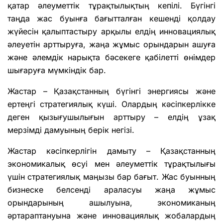
қатар әлеуметтік тұрақтылықтың кепілі. Бүгінгі
таңда жас буынға бағытталған кешенді қолдау
жүйесін қалыптастыру арқылы елдің инновациялық
әлеуетін арттыруға, жаңа жұмыс орындарын ашуға
және әлемдік нарықта бәсекеге қабілетті өнімдер
шығаруға мүмкіндік бар.
Жастар – Қазақстанның бүгінгі энергиясы және
ертеңгі стратегиялық күші. Олардың кәсіпкерлікке
деген қызығушылығын арттыру – елдің ұзақ
мерзімді дамуының берік негізі.
Жастар кәсіпкерлігін дамыту – Қазақстанның
экономикалық өсуі мен әлеуметтік тұрақтылығы
үшін стратегиялық маңызы бар бағыт. Жас буынның
бизнеске белсенді араласуы жаңа жұмыс
орындарының ашылуына, экономиканың
әртараптануына және инновациялық жобалардың