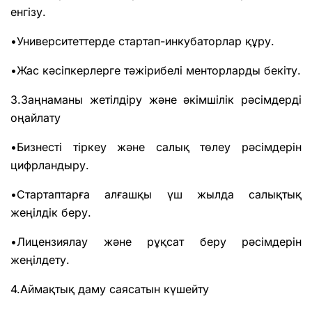
енгізу.
•Университеттерде стартап-инкубаторлар құру.
•Жас кәсіпкерлерге тәжірибелі менторларды бекіту.
3.Заңнаманы жетілдіру және әкімшілік рәсімдерді
оңайлату
•Бизнесті тіркеу және салық төлеу рәсімдерін
цифрландыру.
•Стартаптарға алғашқы үш жылда салықтық
жеңілдік беру.
•Лицензиялау және рұқсат беру рәсімдерін
жеңілдету.
4.Аймақтық даму саясатын күшейту