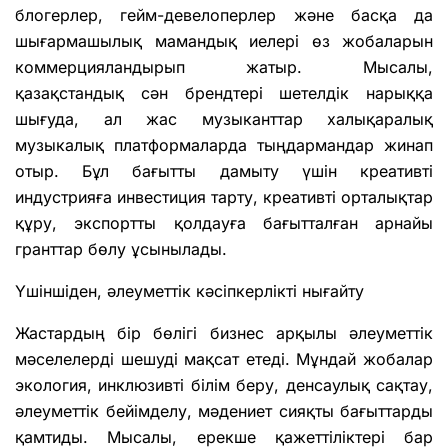
блогерлер, гейм-девелоперлер және басқа да
шығармашылық мамандық иелері өз жобаларын
коммерцияландырып жатыр. Мысалы,
қазақстандық сән брендтері шетелдік нарыққа
шығуда, ал жас музыканттар халықаралық
музыкалық платформаларда тыңдармандар жинап
отыр. Бұл бағытты дамыту үшін креативті
индустрияға инвестиция тарту, креативті орталықтар
құру, экспортты қолдауға бағытталған арнайы
гранттар бөлу ұсынылады.
Үшіншіден, әлеуметтік кәсіпкерлікті нығайту
Жастардың бір бөлігі бизнес арқылы әлеуметтік
мәселелерді шешуді мақсат етеді. Мұндай жобалар
экология, инклюзивті білім беру, денсаулық сақтау,
әлеуметтік бейімделу, мәдениет сияқты бағыттарды
қамтиды. Мысалы, ерекше қажеттіліктері бар