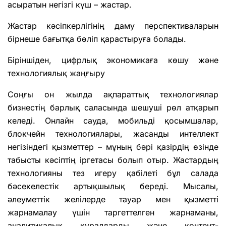
асыратын негізгі күш – жастар.
Жастар кәсіпкерлігінің даму перспективаларын
бірнеше бағытқа бөліп қарастыруға болады.
Біріншіден, цифрлық экономикаға көшу және
технологиялық жаңғыру
Соңғы он жылда ақпараттық технологиялар
бизнестің барлық саласында шешуші рөл атқарып
келеді. Онлайн сауда, мобильді қосымшалар,
блокчейн технологиялары, жасанды интеллект
негізіндегі қызметтер – мұның бәрі қазірдің өзінде
табысты кәсіптің іргетасы болып отыр. Жастардың
технологияны тез игеру қабілеті бұл салада
бәсекелестік артықшылық береді. Мысалы,
әлеуметтік желілерде тауар мен қызметті
жарнамалау үшін таргеттелген жарнаманы,
аналитикалық құралдарды және контент-