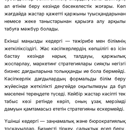
ал өтінім беру кезінде бәсекелестік жоғары. Көп
жағдайда жастар қажетті қаржыны туысқандарынан
немесе жеке таныстарынан қарызға алу арқылы
табуға мәжбүр болады.
Екінші маңызды кедергі — тәжірибе мен білімнің
жеткіліксіздігі. Жас кәсіпкерлердің көпшілігі өз ісін
бастау кезінде нарық талдауы, қаржылық
жоспарлау, маркетинг стратегиялары сияқты негізгі
бизнес дағдыларына толыққанды ие бола бермейді.
Кәсіпкерлік дағдылардың формальды білім беру
жүйесінде жеткілікті деңгейде оқытылмауы да бұл
мәселені тереңдете түседі. Кейбір жастар кәсіпті тек
табыс көзі ретінде көріп, оның ұзақ мерзімді
дамуын қамтамасыз ететін стратегияны ескермейді.
Үшінші кедергі — заңнамалық және бюрократиялық
тосқауылдар. Бизнесті тіркеу, салықтық есеп беру,