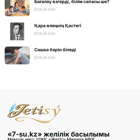
Бағалау өзгерді, білім сапасы ше?
09.08.2026
Қара өлеңнің Қастегі
09.08.2026
Сашка бәрін біледі
09.08.2026
«7-su.kz» желілік басылымы
Меншік иесі: ШЖҚ «Жетісу Медиа» МКК