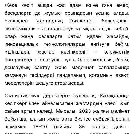
Жеке кәсіп ашқан жас адам өзіне ғана емес,
басқаларға да жұмыс орындарын ұсына алады.
Екіншіден, жастардың бизнестегі белсенділігі
экономиканың әртараптануына ықпал етеді, себебі
олар жаңа салаларға батыл қадам жасайды,
инновациялық технологияларды енгізуге бейім.
Үшіншіден, жастар кәсіпкерлігі – әлеуметтік
өзгерістердің қозғаушы күші. Олар экология, білім,
денсаулық сақтау және мәдениет салаларында
заманауи тәсілдерді пайдаланып, қоғамның өзекті
мәселелерін шешуге атсалысады.
Статистикалық деректерге сүйенсек, Қазақстанда
кәсіпкерлікпен айналысатын жастардың үлесі жыл
сайын артып келеді. Мысалы, 2023 жылғы мәлімет
бойынша, шағын және орта бизнес субъектілерінің
шамамен 18–20 пайызы 35 жасқа дейінгі