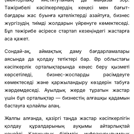
Тәжірибелі кәсіпкерлердің кеңесі мен бағыт-
бағдары жас буынға қателіктерді азайтуға, бизнес
жүргізудің тиімді жолдарын үйренуге көмектеседі.
Бұл тәжірибе әсіресе стартап кезеңіндегі жастарға
аса қажет.
Сондай-ақ, аймақтық даму бағдарламалары
аясында да қолдау тетіктері бар. Әр облыстағы
кәсіпкерлік орталықтарында кеңес беру қызметі
көрсетіледі, бизнес-жоспарды рәсімдеуге
көмектеседі және қаржыландыру көздерін табуға
жәрдемдеседі. Ауылдық жерде тұратын жастар
үшін бұл орталықтар — бизнестің алғашқы қадамын
бастауға қолайлы алаң.
Жалпы алғанда, қазіргі таңда жастар кәсіпкерлігін
қолдау құралдарының ауқымы айтарлықтай
кеңейді. Қаржылық, білімдік, инфрақұрылымдық