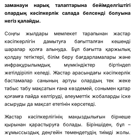
заманауи нарық талаптарына бейімделгіштігі
олардың кәсіпкерлік салада белсенді болуына
негіз қалайды.
Соңғы жылдары мемлекет тарапынан жастар
кәсіпкерлігін дамытуға бағытталған кешенді
шаралар қолға алынуда. Бұл бағытта қаржылық
қолдау тетіктері, білім беру бағдарламалары және
инфрақұрылымдық мүмкіндіктер біртіндеп
жетілдіріліп келеді. Жастар арасындағы кәсіпкерлік
бастамалар санының артуы олардың тек жеке
табыс табу мақсатын ғана көздемей, сонымен қатар
қоғамға пайда келтіруді, әлеуметтік жобаларды іске
асыруды да мақсат ететінін көрсетеді.
Жастар кәсіпкерлігінің маңыздылығын бірнеше
қырынан қарастыруға болады. Біріншіден, бұл –
жұмыссыздық деңгейін төмендетудің тиімді жолы.