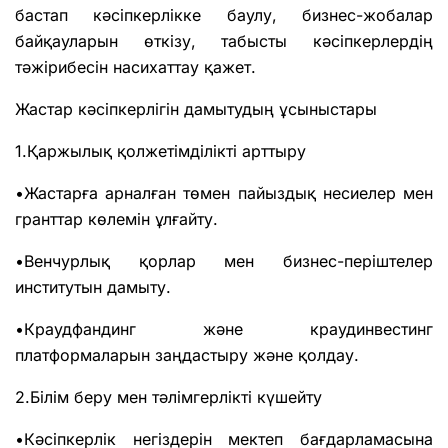
бастап кәсіпкерлікке баулу, бизнес-жобалар
байқауларын өткізу, табысты кәсіпкерлердің
тәжірибесін насихаттау қажет.
Жастар кәсіпкерлігін дамытудың ұсыныстары
1.Қаржылық қолжетімділікті арттыру
•Жастарға арналған төмен пайыздық несиелер мен
гранттар көлемін ұлғайту.
•Венчурлық қорлар мен бизнес-періштелер
институтын дамыту.
•Краудфандинг және краудинвестинг
платформаларын заңдастыру және қолдау.
2.Білім беру мен тәлімгерлікті күшейту
•Кәсіпкерлік негіздерін мектеп бағдарламасына