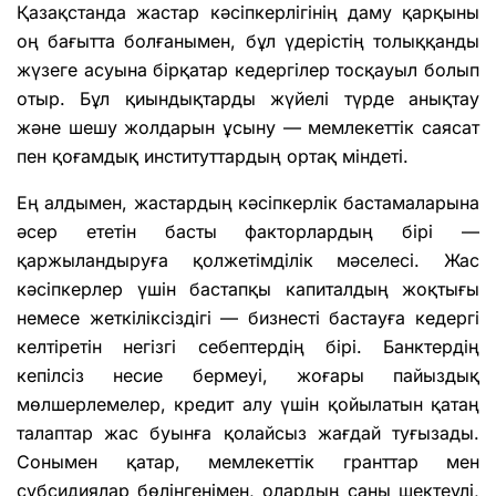
Қазақстанда жастар кәсіпкерлігінің даму қарқыны
оң бағытта болғанымен, бұл үдерістің толыққанды
жүзеге асуына бірқатар кедергілер тосқауыл болып
отыр. Бұл қиындықтарды жүйелі түрде анықтау
және шешу жолдарын ұсыну — мемлекеттік саясат
пен қоғамдық институттардың ортақ міндеті.
Ең алдымен, жастардың кәсіпкерлік бастамаларына
әсер ететін басты факторлардың бірі —
қаржыландыруға қолжетімділік мәселесі. Жас
кәсіпкерлер үшін бастапқы капиталдың жоқтығы
немесе жеткіліксіздігі — бизнесті бастауға кедергі
келтіретін негізгі себептердің бірі. Банктердің
кепілсіз несие бермеуі, жоғары пайыздық
мөлшерлемелер, кредит алу үшін қойылатын қатаң
талаптар жас буынға қолайсыз жағдай туғызады.
Сонымен қатар, мемлекеттік гранттар мен
субсидиялар бөлінгенімен, олардың саны шектеулі,