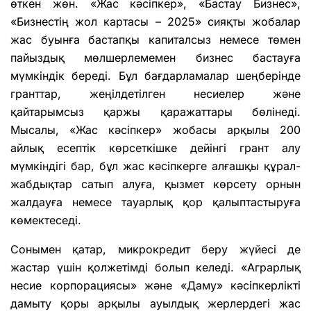
өткен жөн. «Жас кәсіпкер», «Бастау Бизнес»,
«Бизнестің жол картасы – 2025» сияқты жобалар
жас буынға бастапқы капиталсыз немесе төмен
пайыздық мөлшерлемемен бизнес бастауға
мүмкіндік береді. Бұл бағдарламалар шеңберінде
гранттар, жеңілдетілген несиелер және
қайтарымсыз қаржы қаражаттары бөлінеді.
Мысалы, «Жас кәсіпкер» жобасы арқылы 200
айлық есептік көрсеткішке дейінгі грант алу
мүмкіндігі бар, бұл жас кәсіпкерге алғашқы құрал-
жабдықтар сатып алуға, қызмет көрсету орнын
жалдауға немесе тауарлық қор қалыптастыруға
көмектеседі.
Сонымен қатар, микрокредит беру жүйесі де
жастар үшін қолжетімді болып келеді. «Аграрлық
несие корпорациясы» және «Даму» кәсіпкерлікті
дамыту қоры арқылы ауылдық жерлердегі жас