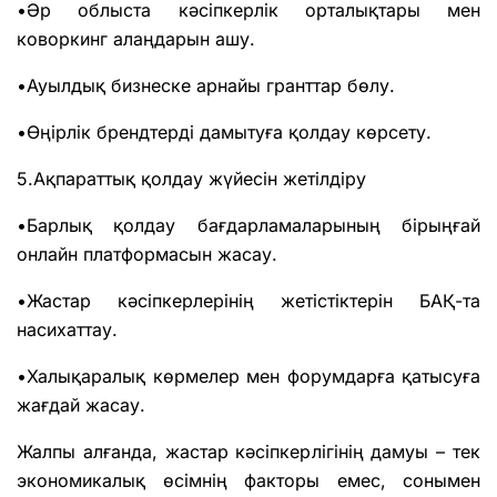
•Әр облыста кәсіпкерлік орталықтары мен
коворкинг алаңдарын ашу.
•Ауылдық бизнеске арнайы гранттар бөлу.
•Өңірлік брендтерді дамытуға қолдау көрсету.
5.Ақпараттық қолдау жүйесін жетілдіру
•Барлық қолдау бағдарламаларының бірыңғай
онлайн платформасын жасау.
•Жастар кәсіпкерлерінің жетістіктерін БАҚ-та
насихаттау.
•Халықаралық көрмелер мен форумдарға қатысуға
жағдай жасау.
Жалпы алғанда, жастар кәсіпкерлігінің дамуы – тек
экономикалық өсімнің факторы емес, сонымен