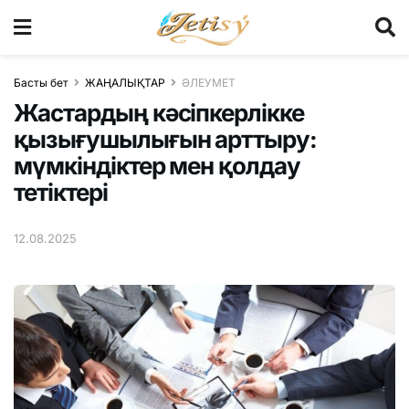
Басты бет
ЖАҢАЛЫҚТАР
ӘЛЕУМЕТ
Жастардың кәсіпкерлікке
қызығушылығын арттыру:
мүмкіндіктер мен қолдау
тетіктері
12.08.2025