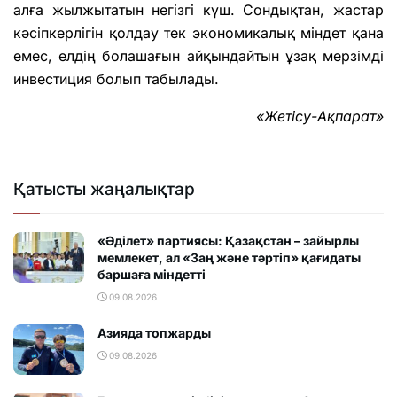
алға жылжытатын негізгі күш. Сондықтан, жастар
кәсіпкерлігін қолдау тек экономикалық міндет қана
емес, елдің болашағын айқындайтын ұзақ мерзімді
инвестиция болып табылады.
«Жетісу-Ақпарат»
Қатысты жаңалықтар
«Әділет» партиясы: Қазақстан – зайырлы
мемлекет, ал «Заң және тәртіп» қағидаты
баршаға міндетті
09.08.2026
Азияда топжарды
09.08.2026