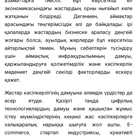
азаматтарға тиесілі. Бұл көрсеткіш ел
экономикасындағы жастардың орны нығайып келе
жатқанын білдіреді. Дегенмен, аймақтар
арасындағы теңгерімсіздік әлі де байқалады: ірі
қалаларда жастардың бизнеске араласу деңгейі
жоғары болса, ауылдық жерлерде бұл көрсеткіш
айтарлықтай төмен. Мұның себептерін түсіндіру
үшін аймақтық инфрақұрылымның дамуы,
қаржыландыруға қолжетімділік және кәсіпкерлік
мәдениет деңгейі секілді факторларды ескеру
қажет.
Жастар кәсіпкерлігінің дамуына әлемдік үрдістер де
әсер етуде. Қазіргі таңда цифрлық
технологиялардың дамуы және қашықтан жұмыс
істеу мүмкіндіктерінің кеңеюі жас кәсіпкерлерге
халықаралық нарыққа шығуға жол ашты. E-
commerce, стартап индустриясы, креативті