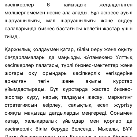
кәсіпкерлер 6 пайыздық жеңілдетілген
мөлшерлемемен несие ала алады. Бұл әсіресе ауыл
шаруашылығы, мал шаруашылығы және өңдеу
салаларында бизнес бастағысы келетін жастар үшін
тиімді.
Қаржылық қолдаумен қатар, білім беру және оқыту
бағдарламалары да маңызды. «Атамекен» Ұлттық
кәсіпкерлер палатасы, түрлі бизнес-мектептер және
жоғары оқу орындары кәсіпкерлік негіздеріне
арналған тегін және ақылы курстар
ұйымдастырады. Бұл курстарда жастар бизнес-
жоспар құру, нарық талдауын жасау, маркетинг
стратегиясын әзірлеу, салықтық есеп жүргізу
сияқты маңызды дағдыларды меңгереді. Сонымен
қатар, халықаралық ұйымдар мен қорлар да
кәсіпкерлік білім беруде белсенді. Мысалы, БҰҰ
Даму бағдарламасы мен Еуропалық одақ бірлесіп