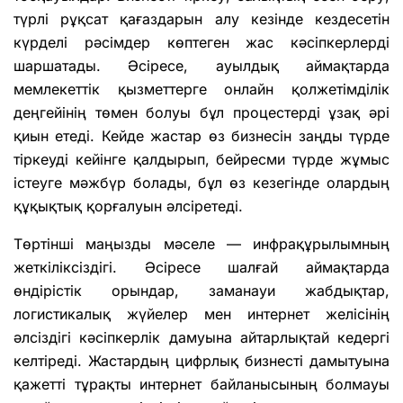
түрлі рұқсат қағаздарын алу кезінде кездесетін
күрделі рәсімдер көптеген жас кәсіпкерлерді
шаршатады. Әсіресе, ауылдық аймақтарда
мемлекеттік қызметтерге онлайн қолжетімділік
деңгейінің төмен болуы бұл процестерді ұзақ әрі
қиын етеді. Кейде жастар өз бизнесін заңды түрде
тіркеуді кейінге қалдырып, бейресми түрде жұмыс
істеуге мәжбүр болады, бұл өз кезегінде олардың
құқықтық қорғалуын әлсіретеді.
Төртінші маңызды мәселе — инфрақұрылымның
жеткіліксіздігі. Әсіресе шалғай аймақтарда
өндірістік орындар, заманауи жабдықтар,
логистикалық жүйелер мен интернет желісінің
әлсіздігі кәсіпкерлік дамуына айтарлықтай кедергі
келтіреді. Жастардың цифрлық бизнесті дамытуына
қажетті тұрақты интернет байланысының болмауы