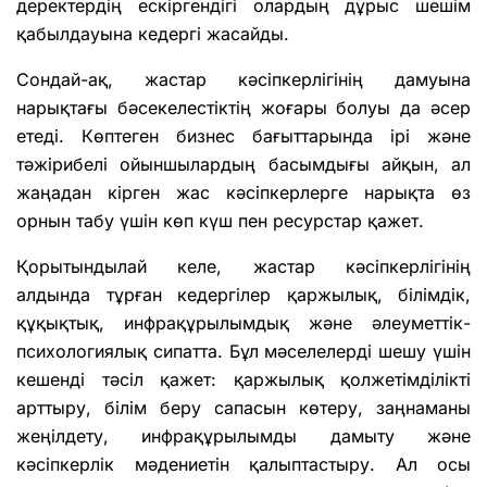
деректердің ескіргендігі олардың дұрыс шешім
қабылдауына кедергі жасайды.
Сондай-ақ, жастар кәсіпкерлігінің дамуына
нарықтағы бәсекелестіктің жоғары болуы да әсер
етеді. Көптеген бизнес бағыттарында ірі және
тәжірибелі ойыншылардың басымдығы айқын, ал
жаңадан кірген жас кәсіпкерлерге нарықта өз
орнын табу үшін көп күш пен ресурстар қажет.
Қорытындылай келе, жастар кәсіпкерлігінің
алдында тұрған кедергілер қаржылық, білімдік,
құқықтық, инфрақұрылымдық және әлеуметтік-
психологиялық сипатта. Бұл мәселелерді шешу үшін
кешенді тәсіл қажет: қаржылық қолжетімділікті
арттыру, білім беру сапасын көтеру, заңнаманы
жеңілдету, инфрақұрылымды дамыту және
кәсіпкерлік мәдениетін қалыптастыру. Ал осы