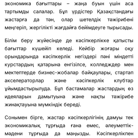
экономика бағыттары – жаңа буын үшін аса
тартымды салалар. Бұл үрдістер Қазақстандағы
жастарға да тән, олар шетелдік тәжірибені
меңгеріп, жергілікті жағдайға бейімдеуге тырысады.
Білім беру жүйесінде де кәсіпкерлікке қатысты
бағыттар күшейіп келеді. Кейбір жоғары оқу
орындарында кәсіпкерлік негіздері пәні міндетті
курстардың қатарына енгізілсе, колледждер мен
мектептерде бизнес-жобалар байқаулары, стартап
акселераторлар және кәсіпкерлік клубтар
ұйымдастырылуда. Бұл бастамалар жастардың өз
идеяларын дамытуына және нақты тәжірибе
жинақтауына мүмкіндік береді.
Сонымен бірге, жастар кәсіпкерлігінің дамуы тек
экономикалық тұрғыда ғана емес, әлеуметтік-
мәдени тұрғыда да маңызды. Кәсіпкерлікпен