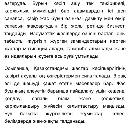
өзгеруде. Бұрын кәсіп ашу тек тәжірибелі,
қаржылық мүмкіндігі бар адамдардың ісі деп
саналса, қазір жас буын өзін-өзі дамыту мен өмір
сапасын жақсартудың бір жолы ретінде бизнесті
таңдайды. Әлеуметтік желілерде өз ісін бастап, оны
табысты жүргізіп жүрген замандастарын көрген
жастар мотивация алады, тәжірибе алмасады және
өз идеяларын жүзеге асыруға ұмтылады.
Осылайша, Қазақстандағы жастар кәсіпкерлігінің
қазіргі ахуалы оң өзгерістермен сипатталады, бірақ
әлі де шешуді қажет ететін мәселелер бар. Жас
буынның әлеуетін барынша пайдалану үшін кешенді
қолдау, сапалы білім және қолжетімді
қаржыландыру жүйесін қалыптастыру маңызды.
Бұл бағытта жүргізілетін жұмыстар келесі
бөлімдерде жан-жақты талданады.