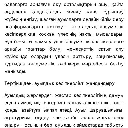
балаларға арналған оқу орталықтарын ашу, қайта
өңделетін қалдықтарды жинау және сұрыптау
жүйесін енгізу, шалғай ауылдарға онлайн білім беру
платформаларын жеткізу – жастардың әлеуметтік
кәсіпкерлікке қосқан үлесінің нақты мысалдары.
Бұл бағытты дамыту үшін әлеуметтік кәсіпкерлерге
арнайы гранттар бөлу, мемлекеттік сатып алу
жүйесінде олардың үлесін арттыру, заңнамалық
тұрғыдан «әлеуметтік кәсіпкер» мәртебесін бекіту
маңызды.
Төртіншіден, ауылдық кәсіпкерлікті жандандыру
Ауылдық жерлердегі жастар кәсіпкерлігінің дамуы
елдің аймақтық теңгерімін сақтауға және ішкі көші-
қонды азайтуға ықпал етеді. Ауыл шаруашылығы,
агротуризм, өңдеу өнеркәсібі, экологиялық өнім
өндіру – осының бәрі ауылдық аймақтарда табысты