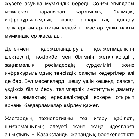
жүзеге асуына мүмкіндік береді. Соңғы жылдары
мемлекет тарапынан қаржылық, білімдік,
инфрақұрылымдық және ақпараттық қолдау
тетіктері айтарлықтай кеңейіп, жастар үшін нақты
мүмкіндіктер жасалды.
Дегенмен, қаржыландыруға қолжетімділіктің
шектеулігі, тәжірибе мен білімнің жеткіліксіздігі,
заңнамалық рәсімдердің күрделілігі және
инфрақұрылымдық теңсіздік сияқты кедергілер әлі
де бар. Бұл мәселелерді шешу үшін кешенді саясат,
үздіксіз білім беру, тәлімгерлік институтын дамыту
және аймақтық ерекшеліктерді ескере отырып
арнайы бағдарламалар әзірлеу қажет.
Жастардың технологияны тез игеру қабілеті,
шығармашылық әлеуеті және жаңа идеяларға
ашықтығы – Қазақстанды жаһандық бәсекелестікте