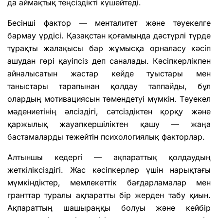
да аймақтық теңсіздікті күшейтеді.
Бесінші фактор — менталитет және тәуекелге
бармау үрдісі. Қазақстан қоғамында дәстүрлі түрде
тұрақты жалақысы бар жұмысқа орналасу кәсіп
ашудан гөрі қауіпсіз деп саналады. Кәсіпкерлікпен
айналысатын жастар кейде туыстары мен
таныстары тарапынан қолдау таппайды, бұл
олардың мотивациясын төмендетуі мүмкін. Тәуекел
мәдениетінің әлсіздігі, сәтсіздіктен қорқу және
қаржылық жауапкершіліктен қашу — жаңа
бастамаларды тежейтін психологиялық факторлар.
Алтыншы кедергі — ақпараттық қолдаудың
жеткіліксіздігі. Жас кәсіпкерлер үшін нарықтағы
мүмкіндіктер, мемлекеттік бағдарламалар мен
гранттар туралы ақпаратты бір жерден табу қиын.
Ақпараттың шашыраңқы болуы және кейбір