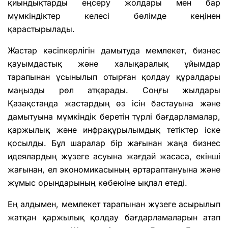
қиындықтарды еңсеру жолдары мен бар
мүмкіндіктер келесі бөлімде кеңінен
қарастырылады.
Жастар кәсіпкерлігін дамытуда мемлекет, бизнес
қауымдастық және халықаралық ұйымдар
тарапынан ұсынылып отырған қолдау құралдары
маңызды рөл атқарады. Соңғы жылдары
Қазақстанда жастардың өз ісін бастауына және
дамытуына мүмкіндік беретін түрлі бағдарламалар,
қаржылық және инфрақұрылымдық тетіктер іске
қосылды. Бұл шаралар бір жағынан жаңа бизнес
идеялардың жүзеге асуына жағдай жасаса, екінші
жағынан, ел экономикасының әртараптануына және
жұмыс орындарының көбеюіне ықпал етеді.
Ең алдымен, мемлекет тарапынан жүзеге асырылып
жатқан қаржылық қолдау бағдарламаларын атап