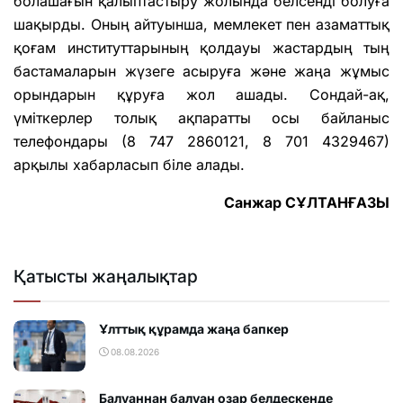
болашағын қалыптастыру жолында белсенді болуға
шақырды. Оның айтуынша, мемлекет пен азаматтық
қоғам институттарының қолдауы жастардың тың
бастамаларын жүзеге асыруға және жаңа жұмыс
орындарын құруға жол ашады. Сондай-ақ,
үміткерлер толық ақпаратты осы байланыс
телефондары (8 747 2860121, 8 701 4329467)
арқылы хабарласып біле алады.
Санжар СҰЛТАНҒАЗЫ
Қатысты жаңалықтар
Ұлттық құрамда жаңа бапкер
08.08.2026
Балуаннан балуан озар белдескенде