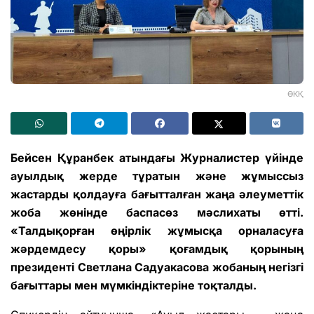
ӨКҚ
Бейсен Құранбек атындағы Журналистер үйінде
ауылдық жерде тұратын және жұмыссыз
жастарды қолдауға бағытталған жаңа әлеуметтік
жоба жөнінде баспасөз мәслихаты өтті.
«Талдықорған өңірлік жұмысқа орналасуға
жәрдемдесу қоры» қоғамдық қорының
президенті Светлана Садуакасова жобаның негізгі
бағыттары мен мүмкіндіктеріне тоқталды.