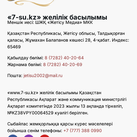
«7-su.kz» желілік басылымы
Меншік иесі: ШЖҚ «Жетісу Медиа» МКК
Қазақстан Республикасы, Жетісу облысы, Талдықорған
қаласы, Жұмахан Балапанов көшесі 28, 4-қабат. Индекс:
65469
Қабылдау бөлімі:
8 (7282) 40-20-64
Жарнама бөлімі:
8 (7282) 40-20-69
Пошта:
jetisu2002@mail.ru
«www.7-su.kz» желілік басылымы Қазақстан
Республикасы Ақпарат және коммуникация министрлігі
Ақпарат комитетінде 2023 жылғы 13 ақпанда тіркеліп,
№KZ38VPY00064529 куәлігі берілген.
Сыбайлас жемқорлыққа қарсы күрес мәселелері
бойынша сенім телефоны:
+7 (777) 388 0990