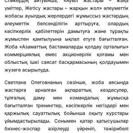
Спикердің айтуынша, «Ауыл жастары – жаңа
үміттер, Жетісу жастары – жарқын жол» әлеуметтік
жобасы ауылдық жерлердегі жұмыссыз жастардың
әлеуметтік белсенділігін арттыруға, олардың
кәсіпкерлік қабілеттерін дамытуға және тұрақты
жұмыспен қамтылуына ықпал етуге бағытталған.
Жоба «Азаматтық бастамаларды қолдау орталығы»
коммерциялық емес акционерлік қоғамы мен
облыстық ішкі саясат басқармасының қолдауымен
жүзеге асырылуда.
Светлана Олеговнаның сөзінше, жоба аясында
жастарға арналған ақпараттық кездесулер,
тұлғалық даму мен командалық жұмысқа
бағытталған тренингтер, кәсіпкерлік негіздері мен
қаржылық сауаттылық бойынша оқыту курстары
ұйымдастырылады. Сонымен қатар қатысушылар
бизнес-жоспар әзірлеуді үйреніп, тәжірибелі