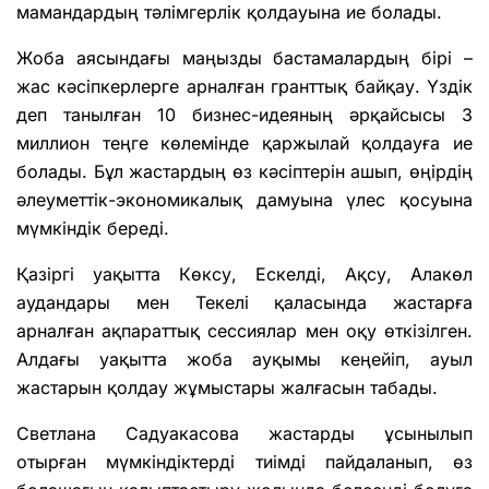
мамандардың тәлімгерлік қолдауына ие болады.
Жоба аясындағы маңызды бастамалардың бірі –
жас кәсіпкерлерге арналған гранттық байқау. Үздік
деп танылған 10 бизнес-идеяның әрқайсысы 3
миллион теңге көлемінде қаржылай қолдауға ие
болады. Бұл жастардың өз кәсіптерін ашып, өңірдің
әлеуметтік-экономикалық дамуына үлес қосуына
мүмкіндік береді.
Қазіргі уақытта Көксу, Ескелді, Ақсу, Алакөл
аудандары мен Текелі қаласында жастарға
арналған ақпараттық сессиялар мен оқу өткізілген.
Алдағы уақытта жоба ауқымы кеңейіп, ауыл
жастарын қолдау жұмыстары жалғасын табады.
Светлана Садуакасова жастарды ұсынылып
отырған мүмкіндіктерді тиімді пайдаланып, өз