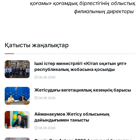
қоғамы» қоғамдық бірлестігінің облыстық
филиалының директоры
Қатысты жаңалықтар
Ішкі істер министрлігі «Кітап оқитын ұлт»
республикалық жобасына қосылды
06.08.2026
Жетісудағы вегетациялық кезеңнің барысы
06.08.2026
Айманакумов Жетісу облысының
дайындығымен танысты
06.08.2026