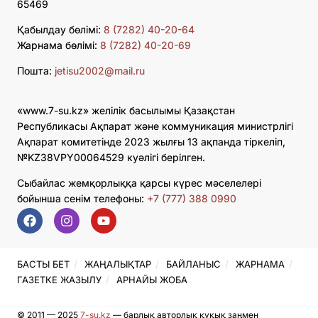
65469
Қабылдау бөлімі:
8 (7282) 40-20-64
Жарнама бөлімі:
8 (7282) 40-20-69
Пошта:
jetisu2002@mail.ru
«www.7-su.kz» желілік басылымы Қазақстан
Республикасы Ақпарат және коммуникация министрлігі
Ақпарат комитетінде 2023 жылғы 13 ақпанда тіркеліп,
№KZ38VPY00064529 куәлігі берілген.
Сыбайлас жемқорлыққа қарсы күрес мәселелері
бойынша сенім телефоны:
+7 (777) 388 0990
БАСТЫ БЕТ
ЖАҢАЛЫҚТАР
БАЙЛАНЫС
ЖАРНАМА
ГАЗЕТКЕ ЖАЗЫЛУ
АРНАЙЫ ЖОБА
© 2011 — 2025
7-su.kz
— барлық авторлық құқық заңмен