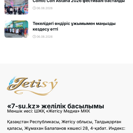
Comic Con Astana 2026 фестивалi басталды
06.08.2026
Текелідегі өндіріс ұжымымен маңызды
кездесу өтті
06.08.2026
«7-su.kz» желілік басылымы
Меншік иесі: ШЖҚ «Жетісу Медиа» МКК
Қазақстан Республикасы, Жетісу облысы, Талдықорған
қаласы, Жұмахан Балапанов көшесі 28, 4-қабат. Индекс: