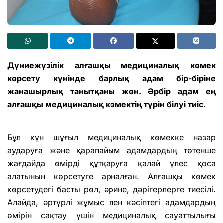
Дүниежүзілік алғашқы медициналық көмек
көрсету күнінде барлық адам бір-біріне
жанашырлық танытқаны жөн. Әрбір адам ең
алғашқы медициналық көмектің түрін білуі тиіс.
Бұл күн шұғыл медициналық көмекке назар
аударуға және қарапайым адамдардың төтенше
жағдайда өмірді құтқаруға қалай үлес қоса
алатынын көрсетуге арналған. Алғашқы көмек
көрсетудегі басты рөл, әрине, дәрігерлерге тиесілі.
Алайда, әртүрлі жұмыс пен кәсіптегі адамдардың
өмірін сақтау үшін медициналық сауаттылығы