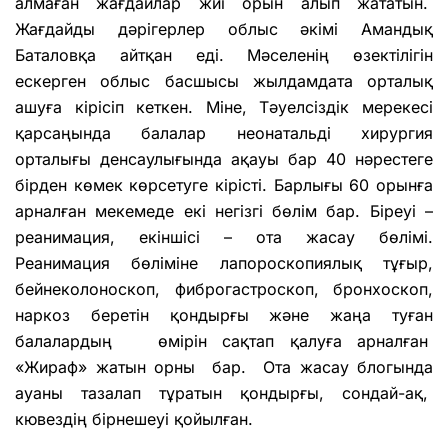
алмаған жағдайлар жиі орын алып жататын.
Жағдайды дәрігерлер облыс әкімі Амандық
Баталовқа айтқан еді. Мәселенің өзектілігін
ескерген облыс басшысы жылдамдата орталық
ашуға кірісіп кеткен. Міне, Тәуелсіздік мерекесі
қарсаңында балалар неонатальді хирургия
орталығы денсаулығында ақауы бар 40 нәрестеге
бірден көмек көрсетуге кірісті. Барлығы 60 орынға
арналған мекемеде екі негізгі бөлім бар. Біреуі –
реанимация, екіншісі – ота жасау бөлімі.
Реанимация бөліміне лапороскопиялық тұғыр,
бейнеколоноскоп, фиброгастроскоп, бронхоскоп,
наркоз беретін қондырғы және жаңа туған
балалардың өмірін сақтап қалуға арналған
«Жираф» жатын орны бар. Ота жасау блогында
ауаны тазалап тұратын қондырғы, сондай-ақ,
кювездің бірнешеуі қойылған.