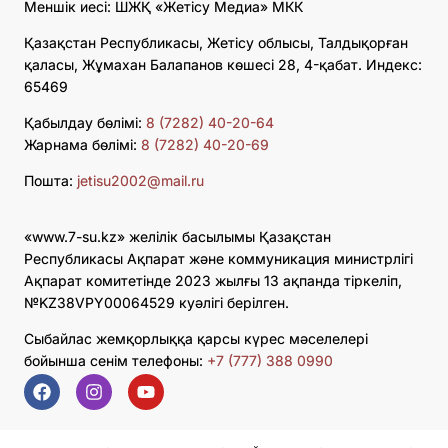
Меншік иесі: ШЖҚ «Жетісу Медиа» МКК
Қазақстан Республикасы, Жетісу облысы, Талдықорған
қаласы, Жұмахан Балапанов көшесі 28, 4-қабат. Индекс:
65469
Қабылдау бөлімі:
8 (7282) 40-20-64
Жарнама бөлімі:
8 (7282) 40-20-69
Пошта:
jetisu2002@mail.ru
«www.7-su.kz» желілік басылымы Қазақстан
Республикасы Ақпарат және коммуникация министрлігі
Ақпарат комитетінде 2023 жылғы 13 ақпанда тіркеліп,
№KZ38VPY00064529 куәлігі берілген.
Сыбайлас жемқорлыққа қарсы күрес мәселелері
бойынша сенім телефоны:
+7 (777) 388 0990