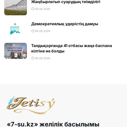
Жаңбырлатып суарудың тиімділігі
06.08.2026
Демократиялық үдерістің дамуы
06.08.2026
Талдықорғанда 41 отбасы жаңа баспана
кілтіне ие болды
06.08.2026
«7-su.kz» желілік басылымы