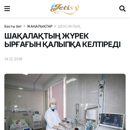
Басты бет
ЖАҢАЛЫҚТАР
ДЕНСАУЛЫҚ
ШАҚАЛАҚТЫҢ ЖҮРЕК
ЫРҒАҒЫН ҚАЛЫПҚА КЕЛТІРЕДІ
14.12.2018