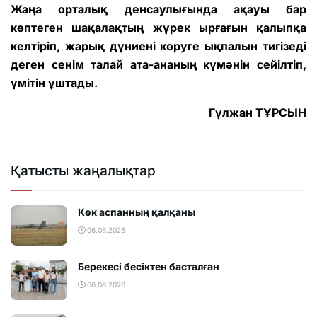
Жаңа орталық денсаулығында ақауы бар
көптеген шақалақтың жүрек ырғағын қалыпқа
келтіріп, жарық дүниені көруге ықпалын тигізеді
деген сенім талай ата-ананың күмәнін сейілтіп,
үмітін ұштады.
Гүлжан ТҰРСЫН
Қатысты жаңалықтар
Көк аспанның қалқаны
06.08.2026
Берекесі бесіктен басталған
06.08.2026