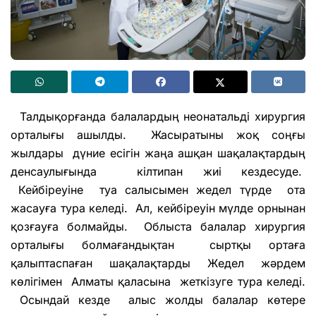
Талдықорғанда балалардың неонатальді хирургия
орталығы ашылды. Жасыратыны жоқ соңғы
жылдары дүние есігін жаңа ашқан шақалақтардың
денсаулығында кілтипан жиі кездесуде.
Кейбіреуіне туа салысымен жедел түрде ота
жасауға тура келеді. Ал, кейбіреуін мүлде орнынан
қозғауға болмайды. Облыста балалар хирургия
орталығы болмағандықтан сыртқы ортаға
қалыптаспаған шақалақтарды Жедел жәрдем
көлігімен Алматы қаласына жеткізуге тура келеді.
Осындай кезде алыс жолды балалар көтере