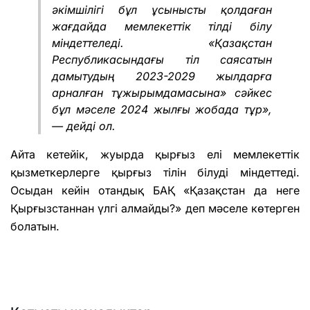
әкімшілігі бұл ұсынысты қолдаған
жағдайда мемлекеттік тілді білу
міндеттеледі. «Қазақстан
Республикасындағы тіл саясатын
дамытудың 2023-2029 жылдарға
арналған тұжырымдамасына» сәйкес
бұл мәселе 2024 жылғы жобада тұр»,
— дейді ол.
Айта кетейік, жуырда қырғыз елі мемлекеттік
қызметкерлерге қырғыз тілін білуді міндеттеді.
Осыдан кейін отандық БАҚ «Қазақстан да неге
Қырғызстаннан үлгі алмайды?» деп мәселе көтерген
болатын.