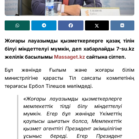
Жоғары лауазымды қызметкерлерге қазақ тілін
білуі міндеттелуі мүмкін, деп хабарлайды 7-su.kz
желілік басылымы
Massaget.kz
сайтына сілтеп.
Бұл жөнінде Ғылым және жоғары білім
министрлігіне қарасты Тіл саясаты комитетінің
төрағасы Ербол Тілешов мәлімдеді.
«Жоғары лауазымды қызметкерлерге
мемлекеттік тілді білу міндеттелуі
мүмкін. Егер бұл жөнінде Үкіметтің
қаулысы шығатын болса, Мемлекеттік
қызмет агенттігі Президент әкімшілігіне
ұсыныс береді. Егер Президент