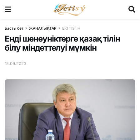
Басты бет
ЖАҢАЛЫҚТАР
ЕКІ ТІЗГІН
Енді шенеуніктерге қазақ тілін
білу міндеттелуі мүмкін
15.09.2023