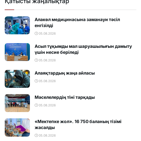
Қатысты жаңалықтар
Алакөл медицинасына заманауи тәсіл
енгізілді
05.08.2026
Асыл тұқымды мал шаруашылығын дамыту
үшін несие беріледі
05.08.2026
Алаяқтардың жаңа айласы
05.08.2026
Мәселелердің тіні тарқады
05.08.2026
«Мектепке жол». 16 750 баланың тізімі
жасалды
05.08.2026