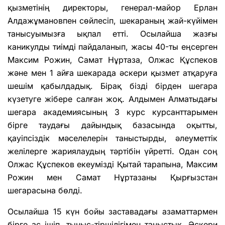
қызметінің директоры, генерал-майор Ерлан
Алдажұмановпен сөйлесіп, шекараның жай-күйімен
танысуымызға ықпал етті. Осылайша жазғы
каникулды тиімді пайдаланып, жасы 40-ты еңсерген
Максим Рожин, Самат Нұртаза, Олжас Құспеков
және мен 1 айға шекарада әскери қызмет атқаруға
шешім қабылдадық. Бірақ бізді бірден шегара
күзетуге жібере салған жоқ. Алдымен Алматыдағы
шегара академиясының 3 курс курсанттарымен
бірге таудағы дайындық базасында оқытты,
қауіпсіздік мәселелерін таныстырды, әлеуметтік
желілерге жариялаудың тәртібін үйретті. Одан соң
Олжас Құспеков екеумізді Қытай тарапына, Максим
Рожин мен Самат Нұртазаны Қырғызстан
шегарасына бөлді.
Осылайша 15 күн бойы заставадағы азаматтармен
бірге ас ішіп, тыныс-тіршілігімен таныстық. Әскери