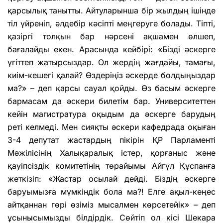
қарсылық танытты. Айтуларынша бір жылдың ішінде
тіл үйреніп, әлдебір кәсіпті меңгеруге болады. Тіпті,
қазіргі толқын бар нәрсені ақшамен өлшеп,
бағалайды екен. Арасында кейбірі: «Бізді әскерге
үгіттеп жатырсыздар. Ол жердің жағдайы, тамағы,
киім-кешегі қалай? Өздеріңіз әскерде болдыңыздар
ма?» – деп қарсы сауал қойды. Өз басым әскерге
бармасам да әскери билетім бар. Университеттен
кейін магистратура оқыдым да әскерге барудың
реті келмеді. Мен сияқты әскери кафедрада оқыған
3-4 депутат жастардың пікірін ҚР Парламенті
Мәжілісінің Халықаралық істер, қорғаныс және
қауіпсіздік комитетінің төрайымы Айгүл Құспанға
жеткізіп: «Жастар осылай дейді. Біздің әскерге
баруымызға мүмкіндік бола ма?! Елге ақыл-кеңес
айтқаннан гөрі өзіміз мысалмен көрсетейік» – деп
ұсынысымызды білдірдік. Сөйтіп ол кісі Шекара