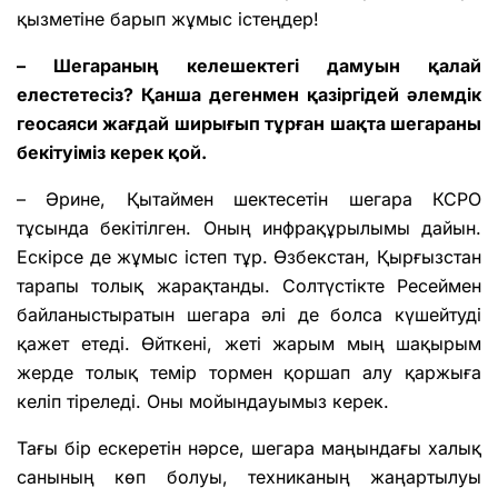
қызметіне барып жұмыс істеңдер!
– Шегараның келешектегі дамуын қалай
елестетесіз? Қанша дегенмен қазіргідей әлемдік
геосаяси жағдай ширығып тұрған шақта шегараны
бекітуіміз керек қой.
– Әрине, Қытаймен шектесетін шегара КСРО
тұсында бекітілген. Оның инфрақұрылымы дайын.
Ескірсе де жұмыс істеп тұр. Өзбекстан, Қырғызстан
тарапы толық жарақтанды. Солтүстікте Ресеймен
байланыстыратын шегара әлі де болса күшейтуді
қажет етеді. Өйткені, жеті жарым мың шақырым
жерде толық темір тормен қоршап алу қаржыға
келіп тіреледі. Оны мойындауымыз керек.
Тағы бір ескеретін нәрсе, шегара маңындағы халық
санының көп болуы, техниканың жаңартылуы