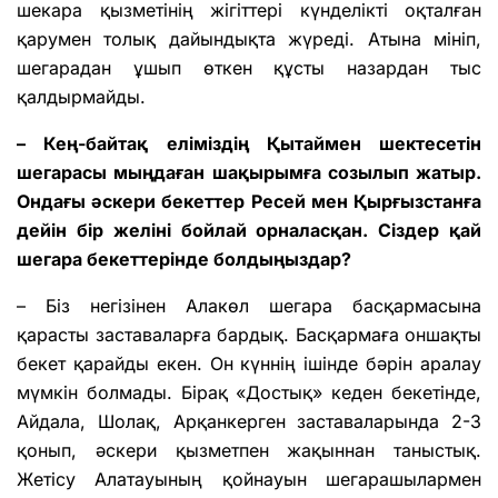
шекара қызметінің жігіттері күнделікті оқталған
қарумен толық дайындықта жүреді. Атына мініп,
шегарадан ұшып өткен құсты назардан тыс
қалдырмайды.
– Кең-байтақ еліміздің Қытаймен шектесетін
шегарасы мыңдаған шақырымға созылып жатыр.
Ондағы әскери бекеттер Ресей мен Қырғызстанға
дейін бір желіні бойлай орналасқан. Сіздер қай
шегара бекеттерінде болдыңыздар?
– Біз негізінен Алакөл шегара басқармасына
қарасты заставаларға бардық. Басқармаға оншақты
бекет қарайды екен. Он күннің ішінде бәрін аралау
мүмкін болмады. Бірақ «Достық» кеден бекетінде,
Айдала, Шолақ, Арқанкерген заставаларында 2-3
қонып, әскери қызметпен жақыннан таныстық.
Жетісу Алатауының қойнауын шегарашылармен