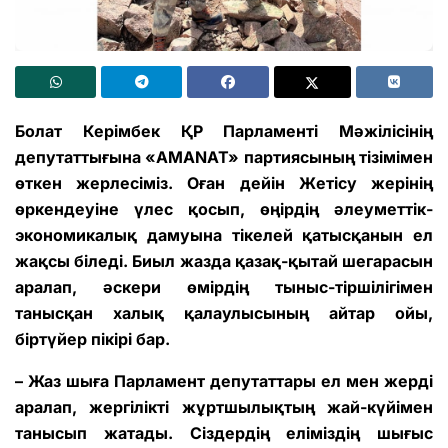
Болат Керімбек ҚР Парламенті Мәжілісінің
депутаттығына «AMANAT» партиясының тізімімен
өткен жерлесіміз. Оған дейін Жетісу жерінің
өркендеуіне үлес қосып, өңірдің әлеуметтік-
экономикалық дамуына тікелей қатысқанын ел
жақсы біледі. Биыл жазда қазақ-қытай шегарасын
аралап, әскери өмірдің тыныс-тіршілігімен
танысқан халық қалаулысының айтар ойы,
біртүйер пікірі бар.
– Жаз шыға Парламент депутаттары ел мен жерді
аралап, жергілікті жұртшылықтың жай-күйімен
танысып жатады. Сіздердің еліміздің шығыс