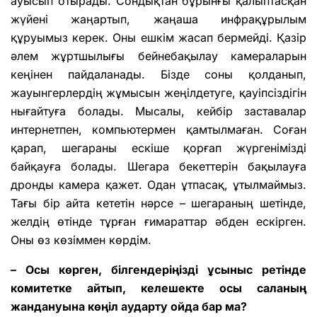
ауысып отырады. Сондықтан бұрынғы қалыптасқан
жүйені жаңартып, жаңаша инфрақұрылым
құруымыз керек. Оны ешкім жасап бермейді. Қазір
әлем жұртшылығы бейнебақылау камераларын
кеңінен пайдаланады. Бізде соны қолданып,
жауынгерлердің жұмысын жеңілдетуге, қауіпсіздігін
нығайтуға болады. Мысалы, кейбір заставалар
интернетпен, компьютермен қамтылмаған. Соған
қарап, шегараны ескіше қорғап жүргенімізді
байқауға болады. Шегара бекеттерін бақылауға
дронды камера қажет. Одан ұтпасақ, ұтылмаймыз.
Тағы бір айта кететін нәрсе – шегараның шетінде,
желдің өтінде тұрған ғимараттар әбден ескірген.
Оны өз көзіммен көрдім.
– Осы көрген, білгендеріңізді ұсыныс ретінде
комитетке айтып, келешекте осы саланың
жандануына көңіл аударту ойда бар ма?