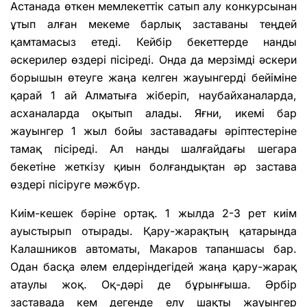
Астанада өткен мемлекеттік сатып алу конкурсынан
ұтып алған мекеме барлық заставаны теңдей
қамтамасыз етеді. Кейбір бекеттерде нанды
әскерилер өздері пісіреді. Онда да мерзімді әскери
борышын өтеуге жаңа келген жауынгерді бейіміне
қарай 1 ай Алматыға жіберіп, наубайханаларда,
асханаларда оқытып алады. Яғни, икемі бар
жауынгер 1 жыл бойы заставадағы әріптестеріне
тамақ пісіреді. Ал нанды шалғайдағы шегара
бекетіне жеткізу қиын болғандықтан әр застава
өздері пісіруге мәжбүр.
Киім-кешек бәріне ортақ. 1 жылда 2-3 рет киім
ауыстырып отырады. Қару-жарақтың қатарында
Калашников автоматы, Макаров тапаншасы бар.
Одан басқа әлем елдеріндегідей жаңа қару-жарақ
атаулы жоқ. Оқ-дәрі де бұрынғыша. Әрбір
заставада кем дегенде елу шақты жауынгер