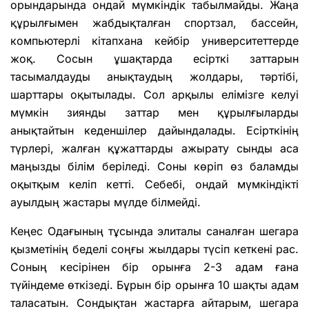
орындарында ондай мүмкіндік табылмайды. Жаңа
құрылғымен жабдықталған спортзал, бассейн,
компьютерлі кітапхана кейбір университеттерде
жоқ. Сосын ұшақтарда есірткі заттарын
тасымалдауды анықтаудың жолдары, тәртібі,
шарттары оқытылады. Сол арқылы елімізге келуі
мүмкін зиянды заттар мен құрылғыларды
анықтайтын кеденшілер дайындалады. Есірткінің
түрлері, жалған құжаттарды ажырату сынды аса
маңызды білім беріледі. Соны көріп өз баламды
оқытқым келіп кетті. Себебі, ондай мүмкіндікті
ауылдың жастары мүлде білмейді.
Кеңес Одағының тұсында элиталы саналған шегара
қызметінің беделі соңғы жылдары түсіп кеткені рас.
Соның кесірінен бір орынға 2-3 адам ғана
түйіндеме өткізеді. Бұрын бір орынға 10 шақты адам
таласатын. Сондықтан жастарға айтарым, шегара