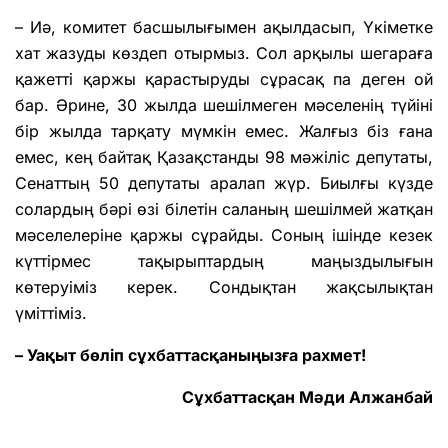
– Иә, комитет басшылығымен ақылдасып, Үкіметке
хат жазуды көздеп отырмыз. Сол арқылы шегараға
қажетті қаржы қарастыруды сұрасақ па деген ой
бар. Әрине, 30 жылда шешілмеген мәселенің түйіні
бір жылда тарқату мүмкін емес. Жалғыз біз ғана
емес, кең байтақ Қазақстанды 98 мәжіліс депутаты,
Сенаттың 50 депутаты аралап жүр. Биылғы күзде
солардың бәрі өзі білетін саланың шешілмей жатқан
мәселелеріне қаржы сұрайды. Соның ішінде кезек
күттірмес тақырыптардың маңыздылығын
көтеруіміз керек. Сондықтан жақсылықтан
үміттіміз.
– Уақыт бөліп сұхбаттасқаныңызға рахмет!
Сұхбаттасқан Мәди Алжанбай