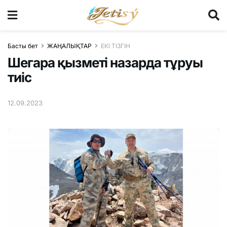
Басты бет
ЖАҢАЛЫҚТАР
ЕКІ ТІЗГІН
Шегара қызметі назарда тұруы
тиіс
12.09.2023