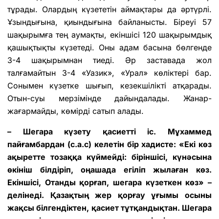
тұрады. Олардың күзететін аймақтары да әртүрлі.
Ұзындығына, қиындығына байланысты. Біреуі 57
шақырымға тең аумақты, екіншісі 120 шақырымдық
қашықтықты күзетеді. Оны адам басына бөлгенде
3-4 шақырымнан тиеді. Әр заставада жол
талғамайтын 3-4 «Уазик», «Урал» көліктері бар.
Сонымен күзетке шығып, кезекшілікті атқарады.
Отын-суы мерзімінде дайындалады. Жанар-
жағармайды, көмірді сатып алады.
– Шегара күзету қасиетті іс. Мұхаммед
пайғамбардан (с.а.с) келетін бір хадисте: «Екі көз
ақыретте тозаққа күймейді: біріншісі, күнәсына
өкініш білдіріп, оңашада егіліп жылаған көз.
Екіншісі, Отанды қорғап, шегара күзеткен көз» –
делінеді. Қазақтың жер қорғау ұғымы осыны
жақсы білгендіктен, қасиет тұтқандықтан. Шегара