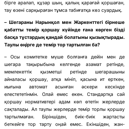
бірге аралап, құзар шың, қалың қарағай қоршаған,
тау өзені сарқыраған тұмса табиғатқа көз суардық.
– Шегараны Нарынқол мен Жаркенттегі бірнеше
қабатты темір қоршау күйінде ғана көрген бізді
басқа тұстардың қандай болатыны қызықтырады.
Таулы өңірге де темір тор тартылған ба?
– Осы комитетке мүше болғанға дейін мен де
шегара тақырыбына келгенде азамат ретінде,
мемлекеттік қызметші ретінде шегарашыны
айналасы қоршау, атқа мініп, қасына ит ерткен,
иығына автомат асынған әскери кескінде
елестететінмін. Олай емес екен. Стандартқа сай
қоршау нормативтері адам көп өтетін жерлерде
сақталады. Ал таулы жерлерде темір торлы қоршау
тартылмаған. Біріншіден, биік-биік жартасты
беткейге тор тарту оңай емес. Екіншіден, жан-