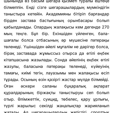
Шынында өз басым шегара қызметі туралы ештеңе
білмеппін. Енді сізге шегарашылардың мүмкіндігін
таныстыра кетейін. Академияны бітіріп барғандар
бірден застава бастығының орынбасары болып
қабылданады. Олардың жалақысы кем дегенде 270
мың теңге. Бұл бір. Екіншіден үйленген, бала-
шағалы болса отбасының әр мүшесіне пәтерақы
төленеді. Үшіншіден әйелі мұғалім не дәрігер болса,
бірақ заставада жұмыссыз отырса да өтілі еңбек
кітапшасына жазылады. Сонда әйелінің еңбек өтілі
жазулы, баласына пәтерақы төленеді, күйеуінің
тамағы, киімі тегін, лауазымы мен жалақысы өсіп
тұрады. Осының өзін қазіргі жастар мүлде білмейді.
Оған әскери саланы бұқаралық ақпарат
құралдарының біржақты таныстыруы сеп болып
отыр. Әлімжеттік, суицид, төбелес, қару ұрлығы,
түрлі жарылыс секілді жаңалықтар жарияланып
жатады. Ал шегарашылардың жетістігі, спорттық