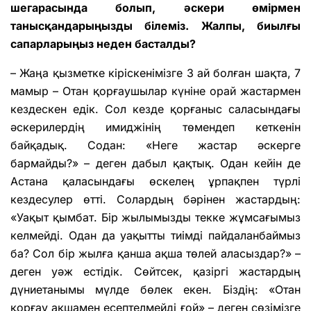
шегарасында болып, әскери өмірмен
танысқандарыңызды білеміз. Жалпы, биылғы
сапарларыңыз неден басталды?
– Жаңа қызметке кіріскенімізге 3 ай болған шақта, 7
мамыр – Отан қорғаушылар күніне орай жастармен
кездескен едік. Сол кезде қорғаныс саласындағы
әскерилердің имиджінің төмендеп кеткенін
байқадық. Содан: «Неге жастар әскерге
бармайды?» – деген дабыл қақтық. Одан кейін де
Астана қаласындағы өскелең ұрпақпен түрлі
кездесулер өтті. Солардың бәрінен жастардың:
«Уақыт қымбат. Бір жылымызды текке жұмсағымыз
келмейді. Одан да уақытты тиімді пайдаланбаймыз
ба? Сол бір жылға қанша ақша төлей аласыздар?» –
деген уәж естідік. Сөйтсек, қазіргі жастардың
дүниетанымы мүлде бөлек екен. Біздің: «Отан
қорғау ақшамен есептелмейді ғой» – деген сөзімізге