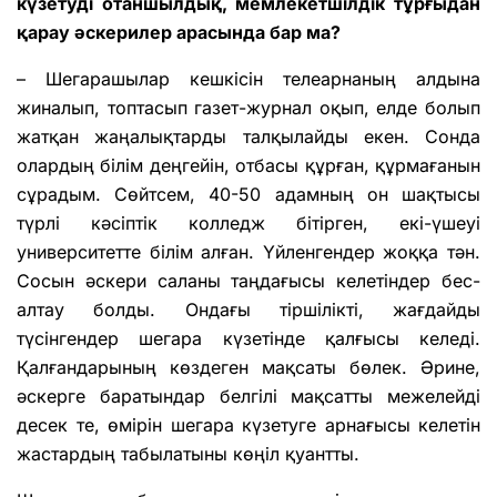
күзетуді отаншылдық, мемлекетшілдік тұрғыдан
қарау әскерилер арасында бар ма?
– Шегарашылар кешкісін телеарнаның алдына
жиналып, топтасып газет-журнал оқып, елде болып
жатқан жаңалықтарды талқылайды екен. Сонда
олардың білім деңгейін, отбасы құрған, құрмағанын
сұрадым. Сөйтсем, 40-50 адамның он шақтысы
түрлі кәсіптік колледж бітірген, екі-үшеуі
университетте білім алған. Үйленгендер жоққа тән.
Сосын әскери саланы таңдағысы келетіндер бес-
алтау болды. Ондағы тіршілікті, жағдайды
түсінгендер шегара күзетінде қалғысы келеді.
Қалғандарының көздеген мақсаты бөлек. Әрине,
әскерге баратындар белгілі мақсатты межелейді
десек те, өмірін шегара күзетуге арнағысы келетін
жастардың табылатыны көңіл қуантты.