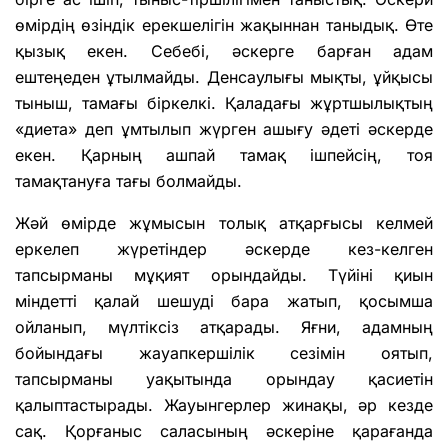
өмірдің өзіндік ерекшелігін жақыннан таныдық. Өте
қызық екен. Себебі, әскерге барған адам
ештеңеден ұтылмайды. Денсаулығы мықты, ұйқысы
тыныш, тамағы біркелкі. Қаладағы жұртшылықтың
«диета» деп ұмтылып жүрген ашығу әдеті әскерде
екен. Қарның ашпай тамақ ішпейсің, тоя
тамақтануға тағы болмайды.
Жәй өмірде жұмысын толық атқарғысы келмей
еркелеп жүретіндер әскерде кез-келген
тапсырманы мұқият орындайды. Түйіні қиын
міндетті қалай шешуді бара жатып, қосымша
ойланып, мүлтіксіз атқарады. Яғни, адамның
бойындағы жауапкершілік сезімін оятып,
тапсырманы уақытында орындау қасиетін
қалыптастырады. Жауынгерлер жинақы, әр кезде
сақ. Қорғаныс саласының әскеріне қарағанда