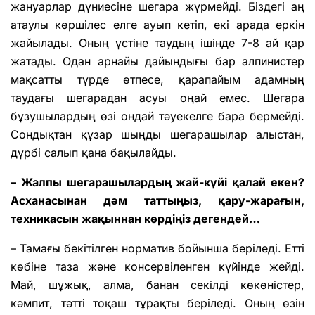
жануарлар дүниесіне шегара жүрмейді. Біздегі аң
атаулы көршілес елге ауып кетіп, екі арада еркін
жайылады. Оның үстіне таудың ішінде 7-8 ай қар
жатады. Одан арнайы дайындығы бар алпинистер
мақсатты түрде өтпесе, қарапайым адамның
таудағы шегарадан асуы оңай емес. Шегара
бұзушылардың өзі ондай тәуекелге бара бермейді.
Сондықтан құзар шыңды шегарашылар алыстан,
дүрбі салып қана бақылайды.
– Жалпы шегарашылардың жай-күйі қалай екен?
Асханасынан дәм таттыңыз, қару-жарағын,
техникасын жақыннан көрдіңіз дегендей…
– Тамағы бекітілген норматив бойынша беріледі. Етті
көбіне таза және консервіленген күйінде жейді.
Май, шұжық, алма, банан секілді көкөністер,
кәмпит, тәтті тоқаш тұрақты беріледі. Оның өзін