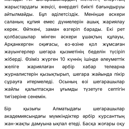
жарыстардағы жеңісі, өнердегі биікті бағындыруы
айтылмайды. Бұл әділетсіздік. Меніңше әскери
саланың құпия емес дүниелерін ашық жариялау
керек. Өйткені, заман өзгеріп барады. Екі рет
қолбасшылар мінген әскери ұшақтың құлауы,
Арқанкерген оқиғасы, өз-өзіне қол жұмсаған
жауынгерлер шегара қызметінің беделін түсіріп
жіберді. Өзіміз жүрген 10 күннің ішінде әлеуметтік
желіге жариялаған әрбір хабар телеарна
журналистерін қызықтырып, шегара жайында пікір
сұрауға итермеледі. Осының өзі шегарашылар
жайлы қалыптасқан ұғымды түзетуге септігін
тигізеріне сенемін.
Бір қызығы Алматыдағы шегарашылар
академиясындағы мүмкіндіктер әрбір курсанттың
жан-жақты дамуына ықпал етеді. Басқа жоғары оқу