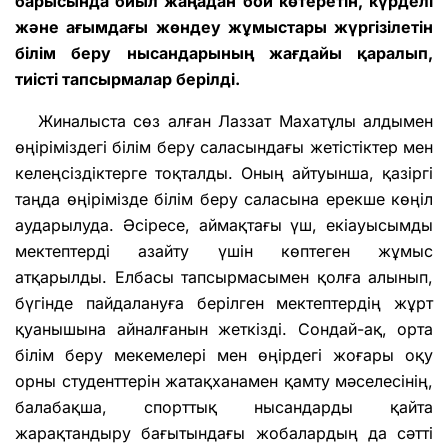
барысында биыл жаңадан бой көтеретін, күрделі
және ағымдағы жөндеу жұмыстары жүргізілетін
білім беру нысандарының жағдайы қаралып,
тиісті тапсырмалар берілді.
Жиналыста сөз алған Лаззат Махатұлы алдымен
өңіріміздегі білім беру саласындағы жетістіктер мен
келеңсіздіктерге тоқталды. Оның айтуынша, қазіргі
таңда өңірімізде білім беру саласына ерекше көңіл
аударылуда. Әсіресе, аймақтағы үш, екіауысымды
мектептерді азайту үшін көптеген жұмыс
атқарылды. Елбасы тапсырмасымен қолға алынып,
бүгінде пайдалануға берілген мектептердің жұрт
қуанышына айналғанын жеткізді. Сондай-ақ, орта
білім беру мекемелері мен өңірдегі жоғары оқу
орны студенттерін жатақханамен қамту мәселесінің,
балабақша, спорттық нысандарды қайта
жарақтандыру бағытындағы жобалардың да сәтті