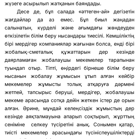
жүзеге асырылып жатқанын баяндады.
Десе де, бұл салада «әттеген-ай» дегізетін
жағдайлар да аз емес. Бұл биыл жаңадан
салынатын, күрделі және ағымдағы жөндеуден
өткізілетін білім беру нысандары тиесілі. Кемшіліктің
бірі мердігер компаниялар жағынан болса, енді бірі
жобалық-сметалық құжаттарын дер кезінде
даярламаған жобалаушы мекемелер тарапынан
туындап отыр. Тіпті, өңірдегі бірнеше білім беру
нысанын жобалау жұмысын ұтып алған кейбір
мекемелер жұмысты толық атқаруға дәрмені
жетпей, тапсырыс беруші, мердігер, жобалаушы
мекеме арасында сотқа дейін жеткен істер де орын
алған. Әрине, мұндай келеңсіздік жұмыстың дер
кезінде аяқталмауына апарып соқтырып, жұрттың
сеніміне селкеу түсіретіні анық. Сонымен қатар,
тиісті мекемелер арасындағы түсініспеушіліктерді