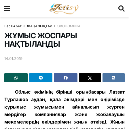
Басты бет
ЖАҢАЛЫҚТАР
ЭКОНОМИКА
ЖҰМЫС ЖОСПАРЫ
НАҚТЫЛАНДЫ
14.01.2019
Облыс әкімінің бірінші орынбасары Лаззат
Тұрлашов аудан, қала әкімдері мен өңірімізде
құрылыс жұмысымен айналысып жүрген
мердігер компаниялар және жобалаушы
мекемелердің өкілдерімен жиын өткізді. Жиын