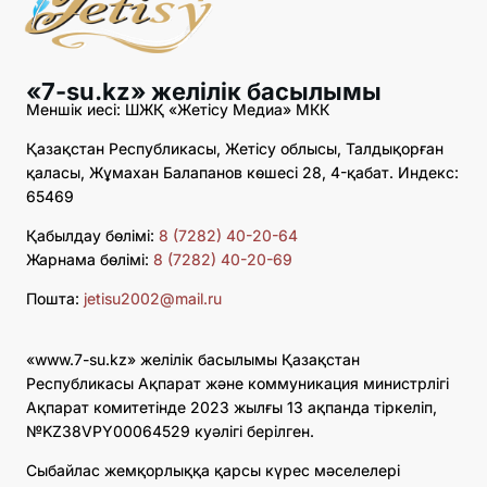
«7-su.kz» желілік басылымы
Меншік иесі: ШЖҚ «Жетісу Медиа» МКК
Қазақстан Республикасы, Жетісу облысы, Талдықорған
қаласы, Жұмахан Балапанов көшесі 28, 4-қабат. Индекс:
65469
Қабылдау бөлімі:
8 (7282) 40-20-64
Жарнама бөлімі:
8 (7282) 40-20-69
Пошта:
jetisu2002@mail.ru
«www.7-su.kz» желілік басылымы Қазақстан
Республикасы Ақпарат және коммуникация министрлігі
Ақпарат комитетінде 2023 жылғы 13 ақпанда тіркеліп,
№KZ38VPY00064529 куәлігі берілген.
Сыбайлас жемқорлыққа қарсы күрес мәселелері