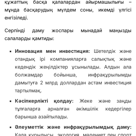
құжаттың басқа қалалардан айырмашылығы –
мұнда басқарудың мүлдем соны, икемді үлгісі
енгізіледі.
Серпінді даму жоспары мынадай маңызды
салаларды қамтиды:
Инновация мен инвестиция:
Шетелдік және
отандық ірі компанияларға салықтық және
кедендік жеңілдіктер ұсынылады. Алдын ала
болжамдар бойынша, инфрақұрылымды
дамытуға 2 млрд доллардан астам инвестиция
тартылмақ.
Кәсіпкерлікті қолдау:
Жеке және заңды
тұлғаларға арналған әкімшілік кедергілер
барынша азайтылады.
Әлеуметтік және инфрақұрылымдық даму:
Қала құрылысы, экология, мәдениет пен спорт