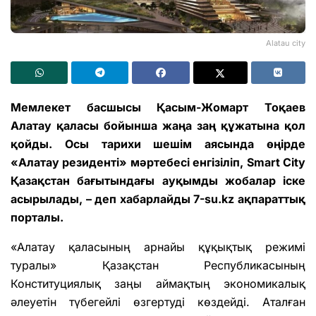
Alatau city
Мемлекет басшысы Қасым-Жомарт Тоқаев
Алатау қаласы бойынша жаңа заң құжатына қол
қойды. Осы тарихи шешім аясында өңірде
«Алатау резиденті» мәртебесі енгізіліп, Smart City
Қазақстан бағытындағы ауқымды жобалар іске
асырылады, – деп хабарлайды 7-su.kz ақпараттық
порталы.
«Алатау қаласының арнайы құқықтық режимі
туралы» Қазақстан Республикасының
Конституциялық заңы аймақтың экономикалық
әлеуетін түбегейлі өзгертуді көздейді. Аталған