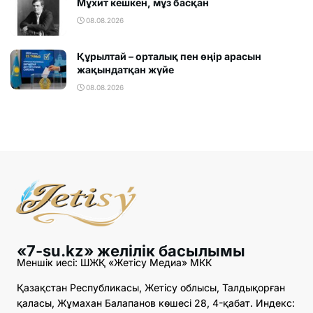
Мұхит кешкен, мұз басқан
08.08.2026
Құрылтай – орталық пен өңір арасын
жақындатқан жүйе
08.08.2026
«7-su.kz» желілік басылымы
Меншік иесі: ШЖҚ «Жетісу Медиа» МКК
Қазақстан Республикасы, Жетісу облысы, Талдықорған
қаласы, Жұмахан Балапанов көшесі 28, 4-қабат. Индекс: