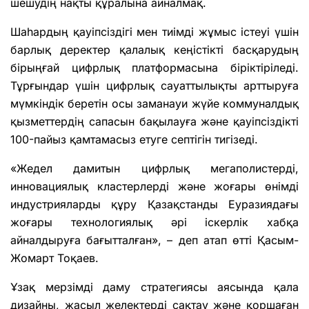
шешудің нақты құралына айналмақ.
Шаһардың қауіпсіздігі мен тиімді жұмыс істеуі үшін
барлық деректер қалалық кеңістікті басқарудың
бірыңғай цифрлық платформасына біріктіріледі.
Тұрғындар үшін цифрлық сауаттылықты арттыруға
мүмкіндік беретін осы заманауи жүйе коммуналдық
қызметтердің сапасын бақылауға және қауіпсіздікті
100-пайыз қамтамасыз етуге септігін тигізеді.
«Жедел дамитын цифрлық мегаполистерді,
инновациялық кластерлерді және жоғары өнімді
индустрияларды құру Қазақстанды Еуразиядағы
жоғары технологиялық әрі іскерлік хабқа
айналдыруға бағытталған», – деп атап өтті Қасым-
Жомарт Тоқаев.
Ұзақ мерзімді даму стратегиясы аясында қала
дизайны, жасыл желектерді сақтау және қоршаған