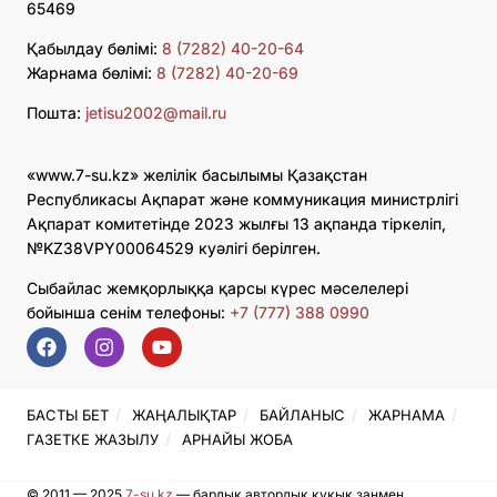
65469
Қабылдау бөлімі:
8 (7282) 40-20-64
Жарнама бөлімі:
8 (7282) 40-20-69
Пошта:
jetisu2002@mail.ru
«www.7-su.kz» желілік басылымы Қазақстан
Республикасы Ақпарат және коммуникация министрлігі
Ақпарат комитетінде 2023 жылғы 13 ақпанда тіркеліп,
№KZ38VPY00064529 куәлігі берілген.
Сыбайлас жемқорлыққа қарсы күрес мәселелері
бойынша сенім телефоны:
+7 (777) 388 0990
БАСТЫ БЕТ
ЖАҢАЛЫҚТАР
БАЙЛАНЫС
ЖАРНАМА
ГАЗЕТКЕ ЖАЗЫЛУ
АРНАЙЫ ЖОБА
© 2011 — 2025
7-su.kz
— барлық авторлық құқық заңмен