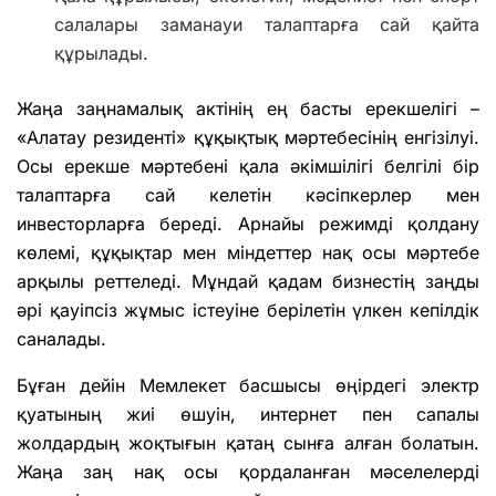
салалары заманауи талаптарға сай қайта
құрылады.
Жаңа заңнамалық актінің ең басты ерекшелігі –
«Алатау резиденті» құқықтық мәртебесінің енгізілуі.
Осы ерекше мәртебені қала әкімшілігі белгілі бір
талаптарға сай келетін кәсіпкерлер мен
инвесторларға береді. Арнайы режимді қолдану
көлемі, құқықтар мен міндеттер нақ осы мәртебе
арқылы реттеледі. Мұндай қадам бизнестің заңды
әрі қауіпсіз жұмыс істеуіне берілетін үлкен кепілдік
саналады.
Бұған дейін Мемлекет басшысы өңірдегі электр
қуатының жиі өшуін, интернет пен сапалы
жолдардың жоқтығын қатаң сынға алған болатын.
Жаңа заң нақ осы қордаланған мәселелерді