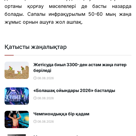
ортаны қорғау мәселелері де басты назарда
болады. Сапалы инфрақұрылым 50-60 мың жаңа
жұмыс орнын ашуға жол ашпақ.
Қатысты жаңалықтар
Жетісуда биыл 3300-ден астам жаңа пәтер
беріледі
08.08.2026
«Болашақ ойындары 2026» басталды
08.08.2026
Чемпиондыққа бір қадам
08.08.2026