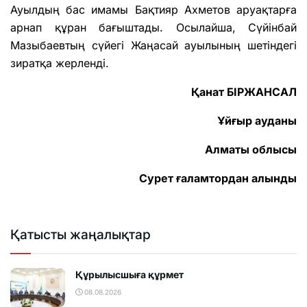
Ауылдың бас имамы Бақтияр Ахметов аруақтарға
арнап құран бағыштады. Осылайша, Сүйінбай
Мазыбаевтың сүйегі Жаңасай ауылының шетіндегі
зиратқа жерленді.
Қанат БІРЖАНСАЛ
Ұйғыр ауданы
Алматы облысы
Сурет ғаламтордан алынды
Қатысты жаңалықтар
Құрылысшыға құрмет
08.08.2026