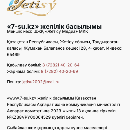
«7-su.kz» желілік басылымы
Меншік иесі: ШЖҚ «Жетісу Медиа» МКК
Қазақстан Республикасы, Жетісу облысы, Талдықорған
қаласы, Жұмахан Балапанов көшесі 28, 4-қабат. Индекс:
65469
Қабылдау бөлімі:
8 (7282) 40-20-64
Жарнама бөлімі:
8 (7282) 40-20-69
Пошта:
jetisu2002@mail.ru
«www.7-su.kz» желілік басылымы Қазақстан
Республикасы Ақпарат және коммуникация министрлігі
Ақпарат комитетінде 2023 жылғы 13 ақпанда тіркеліп,
№KZ38VPY00064529 куәлігі берілген.
Сыбайлас жемқорлыққа қарсы күрес мәселелері