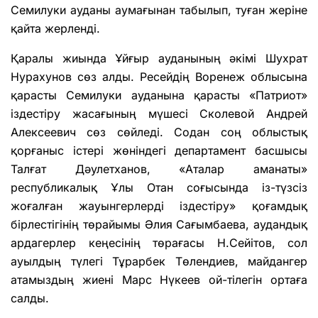
Семилуки ауданы аумағынан табылып, туған жеріне
қайта жерленді.
Қаралы жиында Ұйғыр ауданының әкімі Шухрат
Нурахунов сөз алды. Ресейдің Воренеж облысына
қарасты Семилуки ауданына қарасты «Патриот»
іздестіру жасағының мүшесі Сколевой Андрей
Алексеевич сөз сөйледі. Содан соң облыстық
қорғаныс істері жөніндегі департамент басшысы
Талғат Дәулетханов, «Аталар аманаты»
республикалық Ұлы Отан соғысында із-түзсіз
жоғалған жауынгерлерді іздестіру» қоғамдық
бірлестігінің төрайымы Әлия Сағымбаева, аудандық
ардагерлер кеңесінің төрағасы Н.Сейітов, сол
ауылдың түлегі Тұрарбек Төлендиев, майдангер
атамыздың жиені Марс Нүкеев ой-тілегін ортаға
салды.