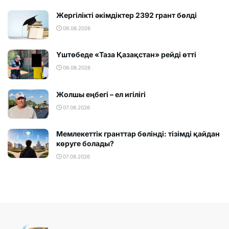
Жергілікті әкімдіктер 2392 грант бөлді
08.08.2026
Үштөбеде «Таза Қазақстан» рейді өтті
08.08.2026
Жолшы еңбегі – ел игілігі
07.08.2026
Мемлекеттік гранттар бөлінді: тізімді қайдан
көруге болады?
07.08.2026