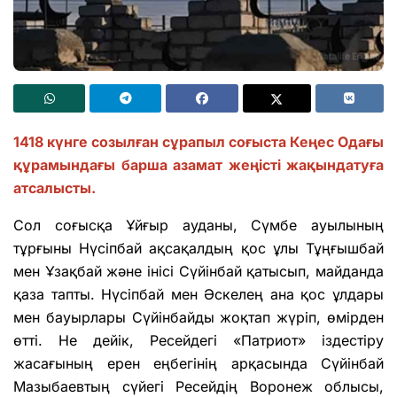
1418 күнге созылған сұрапыл соғыста Кеңес Одағы
құрамындағы барша азамат жеңісті жақындатуға
атсалысты.
Сол соғысқа Ұйғыр ауданы, Сүмбе ауылының
тұрғыны Нүсіпбай ақсақалдың қос ұлы Тұңғышбай
мен Ұзақбай және інісі Сүйінбай қатысып, майданда
қаза тапты. Нүсіпбай мен Әскелең ана қос ұлдары
мен бауырлары Сүйінбайды жоқтап жүріп, өмірден
өтті. Не дейік, Ресейдегі «Патриот» іздестіру
жасағының ерен еңбегінің арқасында Сүйінбай
Мазыбаевтың сүйегі Ресейдің Воронеж облысы,