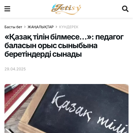
Басты бет
ЖАҢАЛЫҚТАР
КҮНДЕРЕК
«Қазақ тілін білмесе…»: педагог
баласын орыс сыныбына
беретіндерді сынады
29.04.2025