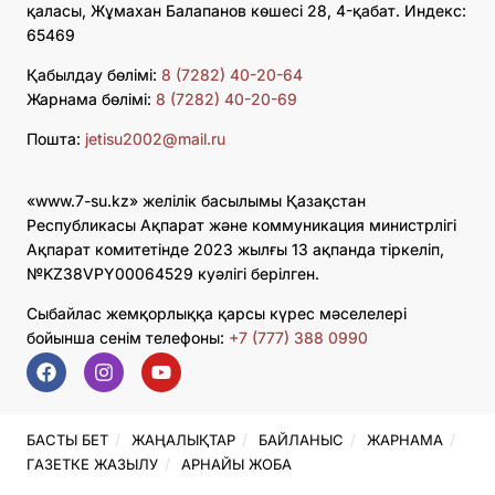
қаласы, Жұмахан Балапанов көшесі 28, 4-қабат. Индекс:
65469
Қабылдау бөлімі:
8 (7282) 40-20-64
Жарнама бөлімі:
8 (7282) 40-20-69
Пошта:
jetisu2002@mail.ru
«www.7-su.kz» желілік басылымы Қазақстан
Республикасы Ақпарат және коммуникация министрлігі
Ақпарат комитетінде 2023 жылғы 13 ақпанда тіркеліп,
№KZ38VPY00064529 куәлігі берілген.
Сыбайлас жемқорлыққа қарсы күрес мәселелері
бойынша сенім телефоны:
+7 (777) 388 0990
БАСТЫ БЕТ
ЖАҢАЛЫҚТАР
БАЙЛАНЫС
ЖАРНАМА
ГАЗЕТКЕ ЖАЗЫЛУ
АРНАЙЫ ЖОБА