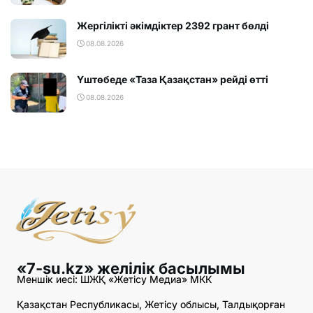
Жергілікті әкімдіктер 2392 грант бөлді
08.08.2026
Үштөбеде «Таза Қазақстан» рейді өтті
08.08.2026
«7-su.kz» желілік басылымы
Меншік иесі: ШЖҚ «Жетісу Медиа» МКК
Қазақстан Республикасы, Жетісу облысы, Талдықорған