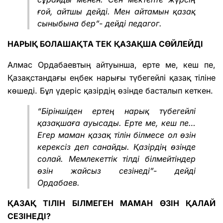
ғой, айтшы дейді. Мен айтамын қазақ
сыныбына бер”- дейді педагог.
НАРЫҚ БОЛАШАҚТА ТЕК ҚАЗАҚША СӨЙЛЕЙДІ
Алмас Ордабаевтың айтуынша, ерте ме, кеш пе,
Қазақстандағы еңбек нарығы түбегейлі қазақ тіліне
көшеді. Бұл үдеріс қазірдің өзінде басталып кеткен.
“Біріншіден ертең нарық түбегейлі
қазақшаға ауысады. Ерте ме, кеш пе…
Егер маман қазақ тілін білмесе ол өзін
керексіз деп санайды. Қазірдің өзінде
солай. Мемлекеттік тілді білмейтіндер
өзін жайсыз сезінеді”- дейді
Ордабаев.
ҚАЗАҚ ТІЛІН БІЛМЕГЕН МАМАН ӨЗІН ҚАЛАЙ
СЕЗІНЕДІ?