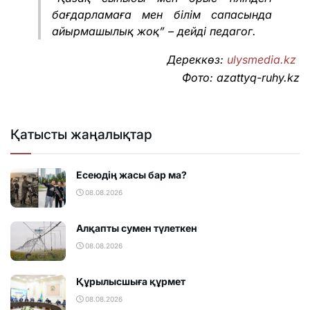
бағдарламаға мен білім сапасында
айырмашылық жоқ” – дейді педагог.
Дереккөз:
ulysmedia.kz
Фото: azattyq-ruhy.kz
Қатысты жаңалықтар
Есеюдің жасы бар ма?
08.08.2026
Алқапты сумен түлеткен
08.08.2026
Құрылысшыға құрмет
08.08.2026