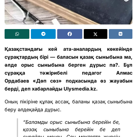
Қазақстандағы кей ата-аналардың көкейінде
сұрақтардың бірі — баласын қазақ сыныбына ма,
әлде орыс сыныбына берген дұрыс па?. Бұл
сұраққа тәжірибелі педагог Алмас
Ордабаев
«Дөп сөз»
подкасында өз жауабын
берді, деп хабарлайды
Ulysmedia.kz.
Оның пікіріне құлақ ассақ, баланы қазақ сыныбына
беру әлдеқайда дұрыс.
“Баламды орыс сыныбына берейін бе,
қазақ сыныбына берейін бе деп
сұрайды менен. Сен мектепте жүрсің