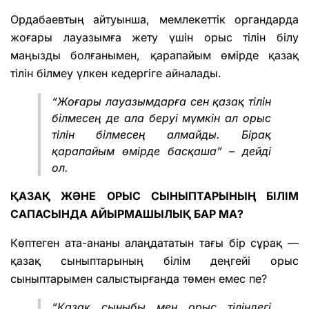
Ордабаевтың айтуынша, мемлекеттік органдарда
жоғары лауазымға жету үшін орыс тілін білу
маңызды болғанымен, қарапайым өмірде қазақ
тілін білмеу үлкен кедергіге айналады.
“Жоғары лауазымдарға сен қазақ тілін
білмесең де ала беруі мүмкін ал орыс
тілін білмесең алмайды. Бірақ
қарапайым өмірде басқаша” – дейді
ол.
ҚАЗАҚ ЖӘНЕ ОРЫС СЫНЫПТАРЫНЫҢ БІЛІМ
САПАСЫНДА АЙЫРМАШЫЛЫҚ БАР МА?
Көптеген ата-ананы алаңдататын тағы бір сұрақ —
қазақ сыныптарының білім деңгейі орыс
сыныптарымен салыстырғанда төмен емес пе?
“Қазақ сыныбы мен орыс тіліндегі