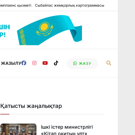
омплаенс қызметі
Сыбайлас жемқорлық картограммасы
Е ЖАЗЫЛУ
ЖАЗУ
Қатысты жаңалықтар
Ішкі істер министрлігі
«Кітап оқитын ұлт»