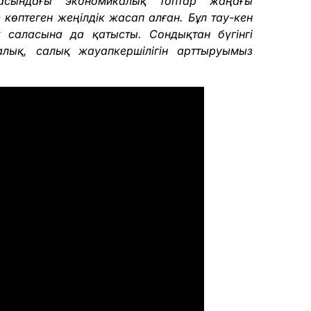
ласындағы экономикалық топтар жаңағы
көптеген жеңілдік жасап алған. Бұл тау-кен
 саласына да қатысты. Сондықтан бүгінгі
лық, салық жауапкершілігін арттыруымыз