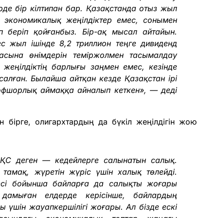
рде бір кілтипан бар. Қазақстанда отыз жыл
к экономикалық жеңілдіктер емес, сонымен
өп беріп қойғанбыз. Бір-ақ мысал айтайын.
с жыл ішінде 8,2 триллион теңге дивиденд
ласына өнімдерін теміржолмен тасымалдау
 жеңілдіктің барлығы заңмен емес, кезінде
алған. Былайша айтқан кезде Қазақстан ірі
офшорлық аймаққа айналып кеткен», — деді
 бірге, олигархтардың да бүкіл жеңілдігін жою
ҚҚС деген — кедейлерге салынатын салық.
 тамақ, жүретін жүріс үшін халық төлейді.
оцесі бойынша байларға да салықты жоғары
дамыған елдерде керісінше, байлардың
 үшін жауапкершілігі жоғары. Ал бізде ескі