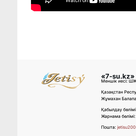
«7-su.kz»
Меншік иесі: Ш
Қазақстан Респу
Жұмахан Балапан
Қабылдау бөлімі
Жарнама бөлімі
Пошта:
jetisu20