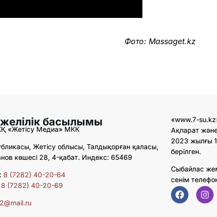
Фото: Massaget.kz
 желілік басылымы
«www.7-su.kz
ЖҚ «Жетісу Медиа» МКК
Ақпарат және
2023 жылғы 1
бликасы, Жетісу облысы, Талдықорған қаласы,
берілген.
ов көшесі 28, 4-қабат. Индекс: 65469
Сыбайлас же
:
8 (7282) 40-20-64
сенім телефо
:
8 (7282) 40-20-69
02@mail.ru