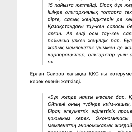
15 пайызға жетпейді. Бірақ бұл же
ішінде олигархиялық топтарға те
бірге, салық жеңілдіктерін де к
Қазақстандағы тау-кен саласы бе
алған. Ал енді осы тау-кен са
бойынша үлкен жеңілдік бар. Бұл
жабық мемлекеттік үкіммен де жас
корпорациялар, олигархтар үшін 
ол.
Ерлан Саиров халыққа ҚҚС-ны көтерумен
керек екенін жеткізді.
«Бұл жерде нақты мәселе бар. 
Өйткені оның түбінде киім-кешек,
Бірақ әлеуметтік әділеттілік пр
қоюымыз керек. Экономикасы 
мемлекеттің экономикалық жағдайы