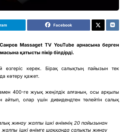
gram
Facebook
 Саиров
Massaget TV YouTube арнасына
берген
асына қатысты пікір білдірді
.
й өзгеріс керек. Бірақ салықтың пайызын тек
да көтеру қажет.
амен 400-ге жуық жеңілдік алғанын, осы арқылы
ін айтып, олар үшін дивидендтен төлейтін салық
лық жинау жалпы ішкі өнімнің 20 пайызынан
 жалпы ішкі өнімге шаққанда салықты жинау