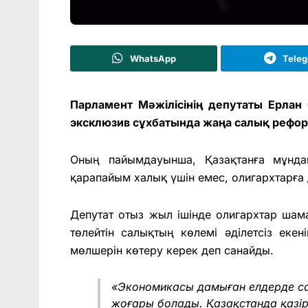
WhatsApp
Tele
Парламент Мәжілісінің депутаты Ерлан
эксклюзив сұхбатында жаңа салық реформ
Оның пайымдауынша, Қазақтанға мұнда
қарапайым халық үшін емес, олигархтарға 
Депутат отыз жыл ішінде олигархтар шам
төлейтін салықтың көлемі әділетсіз екен
мөлшерін көтеру керек деп санайды.
«Экономикасы дамыған елдерде са
жоғары болады. Қазақстанда қазір