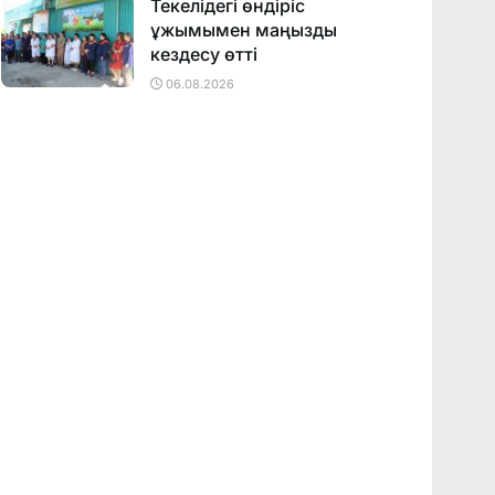
Текелідегі өндіріс
ұжымымен маңызды
кездесу өтті
06.08.2026