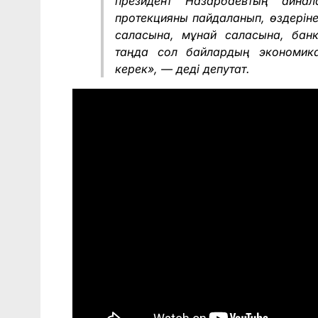
президент Назарбаевтың айна
протекцияны пайдаланып, өздеріне 
саласына, мұнай саласына, банк
таңда сол байлардың экономика
керек», — деді депутат.