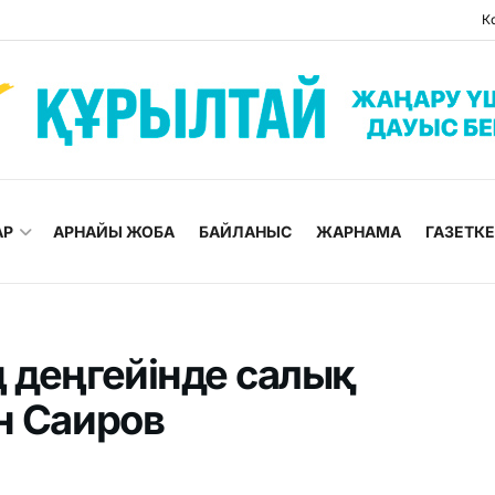
К
АР
АРНАЙЫ ЖОБА
БАЙЛАНЫС
ЖАРНАМА
ГАЗЕТК
 деңгейінде салық
н Саиров