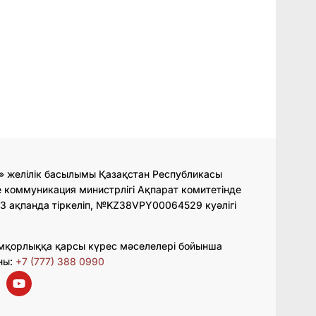
» желілік басылымы Қазақстан Республикасы
 коммуникация министрлігі Ақпарат комитетінде
3 ақпанда тіркеліп, №KZ38VPY00064529 куәлігі
мқорлыққа қарсы күрес мәселелері бойынша
ны:
+7 (777) 388 0990