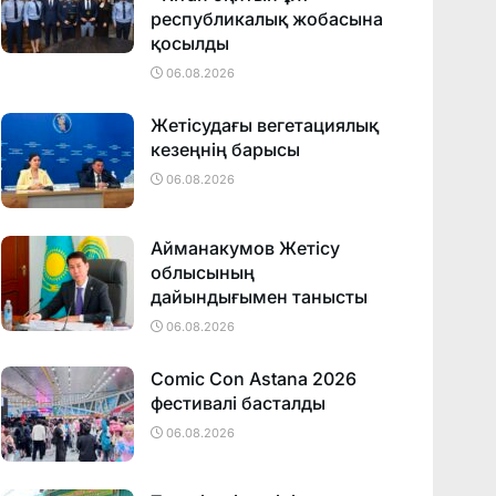
республикалық жобасына
қосылды
06.08.2026
Жетісудағы вегетациялық
кезеңнің барысы
06.08.2026
Айманакумов Жетісу
облысының
дайындығымен танысты
06.08.2026
Comic Con Astana 2026
фестивалi басталды
06.08.2026