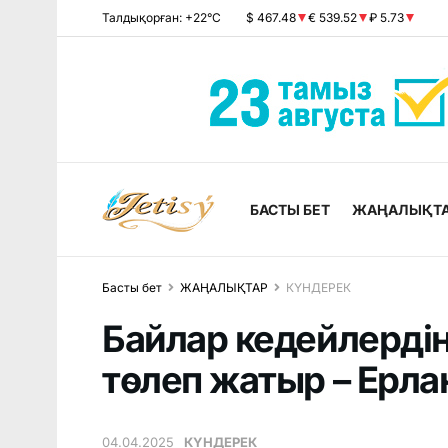
Талдықорған: +22°C
$ 467.48
€ 539.52
₽ 5.73
БАСТЫ БЕТ
ЖАҢАЛЫҚТ
Басты бет
ЖАҢАЛЫҚТАР
КҮНДЕРЕК
Байлар кедейлердің
төлеп жатыр – Ерла
04.04.2025
КҮНДЕРЕК