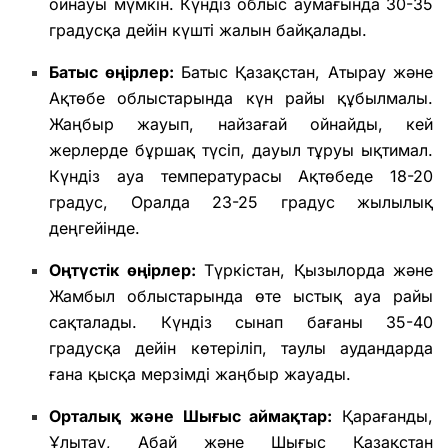
ойнауы мүмкін. Күндіз облыс аумағында 30-35
градусқа дейін күшті жалын байқалады.
Батыс өңірлер:
Батыс Қазақстан, Атырау және
Ақтөбе облыстарында күн райы құбылмалы.
Жаңбыр жауып, найзағай ойнайды, кей
жерлерде бұршақ түсіп, дауыл тұруы ықтимал.
Күндіз ауа температурасы Ақтөбеде 18-20
градус, Оралда 23-25 градус жылылық
деңгейінде.
Оңтүстік өңірлер:
Түркістан, Қызылорда және
Жамбыл облыстарында өте ыстық ауа райы
сақталады. Күндіз сынап бағаны 35-40
градусқа дейін көтеріліп, таулы аудандарда
ғана қысқа мерзімді жаңбыр жауады.
Орталық және Шығыс аймақтар:
Қарағанды,
Ұлытау, Абай және Шығыс Қазақстан