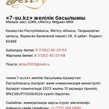
«7-su.kz» желілік басылымы
Меншік иесі: ШЖҚ «Жетісу Медиа» МКК
Қазақстан Республикасы, Жетісу облысы, Талдықорған
қаласы, Жұмахан Балапанов көшесі 28, 4-қабат. Индекс:
65469
Қабылдау бөлімі:
8 (7282) 40-20-64
Жарнама бөлімі:
8 (7282) 40-20-69
Пошта:
jetisu2002@mail.ru
«www.7-su.kz» желілік басылымы Қазақстан
Республикасы Ақпарат және коммуникация министрлігі
Ақпарат комитетінде 2023 жылғы 13 ақпанда тіркеліп,
№KZ38VPY00064529 куәлігі берілген.
Сыбайлас жемқорлыққа қарсы күрес мәселелері
бойынша сенім телефоны:
+7 (777) 388 0990