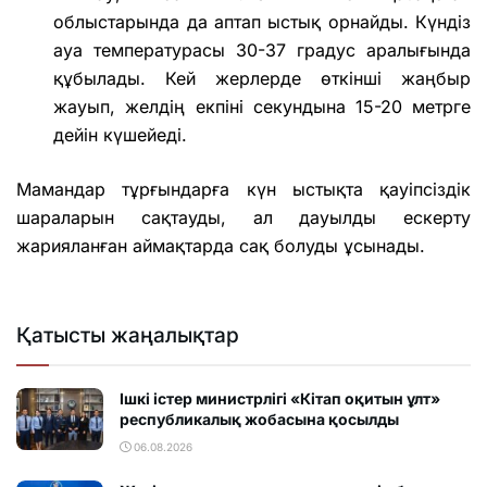
облыстарында да аптап ыстық орнайды. Күндіз
ауа температурасы 30-37 градус аралығында
құбылады. Кей жерлерде өткінші жаңбыр
жауып, желдің екпіні секундына 15-20 метрге
дейін күшейеді.
Мамандар тұрғындарға күн ыстықта қауіпсіздік
шараларын сақтауды, ал дауылды ескерту
жарияланған аймақтарда сақ болуды ұсынады.
Қатысты жаңалықтар
Ішкі істер министрлігі «Кітап оқитын ұлт»
республикалық жобасына қосылды
06.08.2026