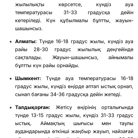
жылылықты көрсетсе, күндіз ауа
температурасы 31-33 градусқа дейін
көтеріледі. Күн құбылмалы бұлтты, жауын-
шашынсыз.
Алматы:
Түнде 16-18 градус жылы, күндіз ауа
райы 28-30 градус жылылық деңгейінде
сақталады. Жауын-шашынсыз, айнымалы
бұлтты күн райы орнайды.
Шымкент:
Түнде ауа температурасы 16-18
градус жылы, күндіз өңірде аптап ыстық орнап,
сынап бағаны 34-36 градусқа дейін жетеді.
Талдықорған:
Жетісу өңірінің орталығында
түнде 13-15 градус жылы, күндіз 31-33 градус
ыстық. Аймақтың шығысы мен таулы
аудандарында өткінші жаңбыр жауып, найзағай