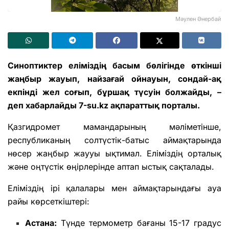
Мәулен Әнербай
Синоптиктер еліміздің басым бөлігінде өткінші
жаңбыр жауып, найзағай ойнауын, сондай-ақ
екпінді жел соғып, бұршақ түсуін болжайды, –
деп хабарлайды 7-su.kz ақпараттық порталы.
Қазгидромет мамандарының мәліметінше,
республиканың солтүстік-батыс аймақтарында
нөсер жаңбыр жаууы ықтимал. Еліміздің орталық
және оңтүстік өңірлерінде аптап ыстық сақталады.
Еліміздің ірі қалалары мен аймақтарындағы ауа
райы көрсеткіштері:
Астана:
Түнде термометр бағаны 15-17 градус