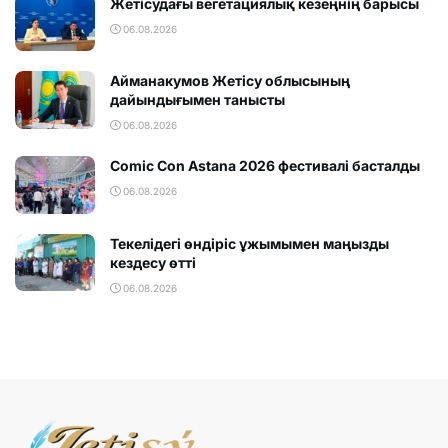
Жетісудағы вегетациялық кезеңнің барысы
06.08.2026
Айманакумов Жетісу облысының
дайындығымен танысты
06.08.2026
Comic Con Astana 2026 фестивалi басталды
06.08.2026
Текелідегі өндіріс ұжымымен маңызды
кездесу өтті
06.08.2026