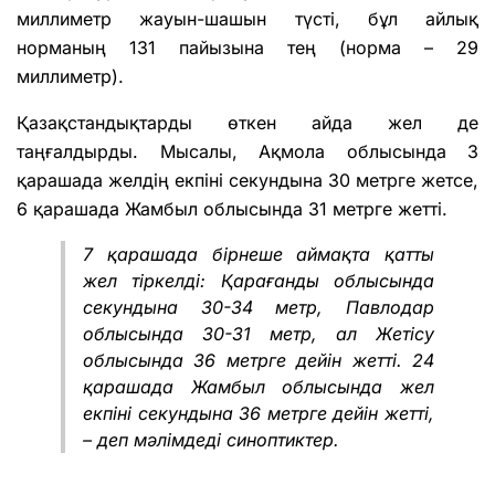
миллиметр жауын-шашын түсті, бұл айлық
норманың 131 пайызына тең (норма – 29
миллиметр).
Қазақстандықтарды өткен айда жел де
таңғалдырды. Мысалы, Ақмола облысында 3
қарашада желдің екпіні секундына 30 метрге жетсе,
6 қарашада Жамбыл облысында 31 метрге жетті.
7 қарашада бірнеше аймақта қатты
жел тіркелді: Қарағанды облысында
секундына 30-34 метр, Павлодар
облысында 30-31 метр, ал Жетісу
облысында 36 метрге дейін жетті. 24
қарашада Жамбыл облысында жел
екпіні секундына 36 метрге дейін жетті,
– деп мәлімдеді синоптиктер.