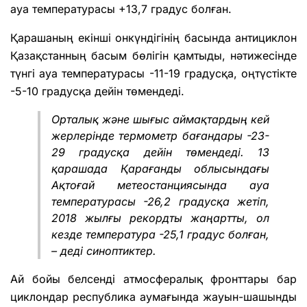
ауа температурасы +13,7 градус болған.
Қарашаның екінші онкүндігінің басында антициклон
Қазақстанның басым бөлігін қамтыды, нәтижесінде
түнгі ауа температурасы -11-19 градусқа, оңтүстікте
-5-10 градусқа дейін төмендеді.
Орталық және шығыс аймақтардың кей
жерлерінде термометр бағандары -23-
29 градусқа дейін төмендеді. 13
қарашада Қарағанды облысындағы
Ақтоғай метеостанциясында ауа
температурасы -26,2 градусқа жетіп,
2018 жылғы рекордты жаңартты, ол
кезде температура -25,1 градус болған,
– деді синоптиктер.
Ай бойы белсенді атмосфералық фронттары бар
циклондар республика аумағында жауын-шашынды