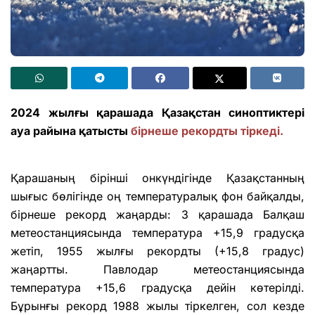
2024 жылғы қарашада Қазақстан синоптиктері
ауа райына қатысты
бірнеше рекордты тіркеді.
Қарашаның бірінші онкүндігінде Қазақстанның
шығыс бөлігінде оң температуралық фон байқалды,
бірнеше рекорд жаңарды: 3 қарашада Балқаш
метеостанциясында температура +15,9 градусқа
жетіп, 1955 жылғы рекордты (+15,8 градус)
жаңартты. Павлодар метеостанциясында
температура +15,6 градусқа дейін көтерілді.
Бұрынғы рекорд 1988 жылы тіркелген, сол кезде