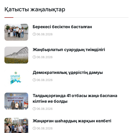
Қатысты жаңалықтар
Берекесі бесіктен басталған
06.08.2026
Жаңбырлатып суарудың тиімділігі
06.08.2026
Демократиялық үдерістің дамуы
06.08.2026
Талдықорғанда 41 отбасы жаңа баспана
кілтіне ие болды
06.08.2026
Жаңарған шаһардың жарқын келбеті
06.08.2026