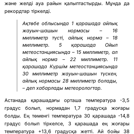
және желді ауа райын қалыптастырды. Мұнда да
рекордтар тіркелді.
Ақтөбе облысында 1 қарашада айлық
жауын-шашын нормасы – 16
миллиметр түсті, айлық норма – 18
миллиметр. 5 қарашада Ойыл
метеостанциясында – 15 миллиметр, ал
айлық норма – 22 миллиметр. 11
қарашада Күршім метеостанциясында
30 миллиметр жауын-шашын түскен,
айлық нормасы 28 миллиметр болады,
– деп хабарлады метеорологтар.
Астанада қарашадағы орташа температура -3,5
градус болып, нормадан 1,7 градусқа жоғары
болды. Ең төменгі температура 30 қарашада -14,8
градус болып тіркелсе, 3 қарашада ең жоғары
температура +13,6 градусқа жетті. Ай бойы 38