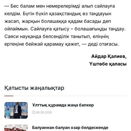
— Бес балам мен немерелерімді алып сайлауға
келдім. Бүгін бүкіл қазақстандық өз таңдауын
жасап, жарқын болашаққа қадам басады деп
ойлаймын. Сайлауға қатысу – болашағыңды таңдау.
Саяси науқанда белсенділік танытып, еліңнің
ертеңіне бейжай қарамау қажет, — деді отағасы.
Айдар Қалиев,
Үштөбе қаласы
Қатысты жаңалықтар
Ұлттық құрамда жаңа бапкер
08.08.2026
Балуаннан балуан озар белдескенде