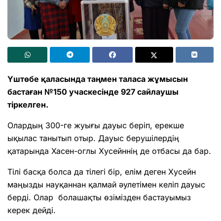
Үштөбе қаласында таңмен таласа жұмысын
бастаған №150 учаскесінде 927 сайлаушы
тіркелген.
Олардың 300-ге жуығы дауыс беріп, ерекше
ықылас танытып отыр. Дауыс берушілердің
қатарында Хасен-оглы Хусейннің де отбасы да бар.
Тілі басқа болса да тілегі бір, елім деген Хусейн
маңызды науқаннан қалмай әулетімен келіп дауыс
берді. Олар болашақты өзімізден бастауымыз
керек дейді.