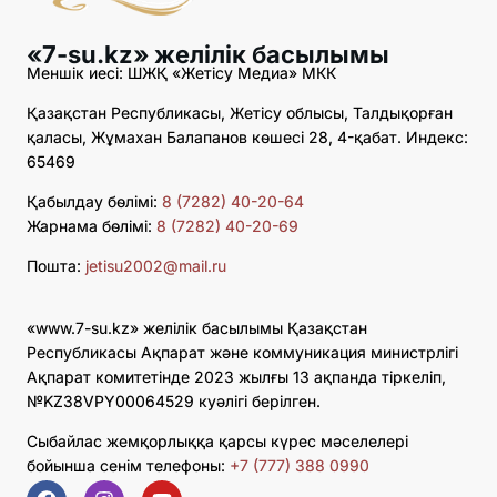
«7-su.kz» желілік басылымы
Меншік иесі: ШЖҚ «Жетісу Медиа» МКК
Қазақстан Республикасы, Жетісу облысы, Талдықорған
қаласы, Жұмахан Балапанов көшесі 28, 4-қабат. Индекс:
65469
Қабылдау бөлімі:
8 (7282) 40-20-64
Жарнама бөлімі:
8 (7282) 40-20-69
Пошта:
jetisu2002@mail.ru
«www.7-su.kz» желілік басылымы Қазақстан
Республикасы Ақпарат және коммуникация министрлігі
Ақпарат комитетінде 2023 жылғы 13 ақпанда тіркеліп,
№KZ38VPY00064529 куәлігі берілген.
Сыбайлас жемқорлыққа қарсы күрес мәселелері
бойынша сенім телефоны:
+7 (777) 388 0990