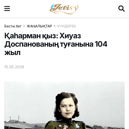
Басты бет
ЖАҢАЛЫҚТАР
КҮНДЕРЕК
Қаһарман қыз: Хиуаз
Доспанованың туғанына 104
жыл
15.05.2026