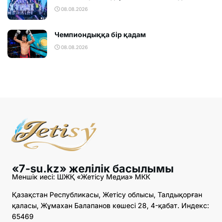
08.08.2026
Чемпиондыққа бір қадам
08.08.2026
«7-su.kz» желілік басылымы
Меншік иесі: ШЖҚ «Жетісу Медиа» МКК
Қазақстан Республикасы, Жетісу облысы, Талдықорған
қаласы, Жұмахан Балапанов көшесі 28, 4-қабат. Индекс:
65469