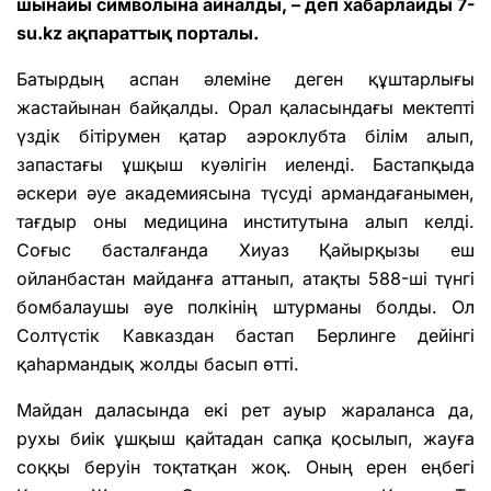
шынайы символына айналды, – деп хабарлайды 7-
su.kz ақпараттық порталы.
Батырдың аспан әлеміне деген құштарлығы
жастайынан байқалды. Орал қаласындағы мектепті
үздік бітірумен қатар аэроклубта білім алып,
запастағы ұшқыш куәлігін иеленді. Бастапқыда
әскери әуе академиясына түсуді армандағанымен,
тағдыр оны медицина институтына алып келді.
Соғыс басталғанда Хиуаз Қайырқызы еш
ойланбастан майданға аттанып, атақты 588-ші түнгі
бомбалаушы әуе полкінің штурманы болды. Ол
Солтүстік Кавказдан бастап Берлинге дейінгі
қаһармандық жолды басып өтті.
Майдан даласында екі рет ауыр жараланса да,
рухы биік ұшқыш қайтадан сапқа қосылып, жауға
соққы беруін тоқтатқан жоқ. Оның ерен еңбегі