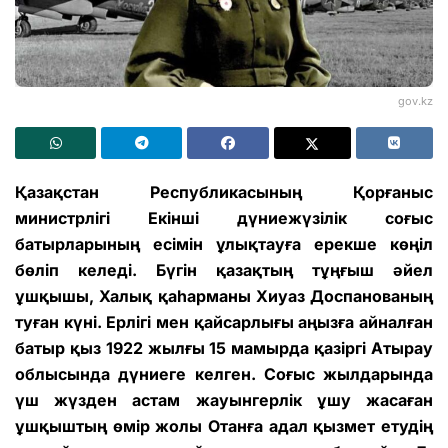
gov.kz
Қазақстан Республикасының Қорғаныс
министрлігі Екінші дүниежүзілік соғыс
батырларының есімін ұлықтауға ерекше көңіл
бөліп келеді. Бүгін қазақтың тұңғыш әйел
ұшқышы, Халық қаһарманы Хиуаз Доспанованың
туған күні. Ерлігі мен қайсарлығы аңызға айналған
батыр қыз 1922 жылғы 15 мамырда қазіргі Атырау
облысында дүниеге келген. Соғыс жылдарында
үш жүзден астам жауынгерлік ұшу жасаған
ұшқыштың өмір жолы Отанға адал қызмет етудің