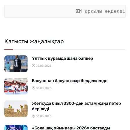
ЖИ арқылы өңделді
Қатысты жаңалықтар
Ұлттық құрамда жаңа бапкер
08.08.2026
Балуаннан балуан озар белдескенде
08.08.2026
Жетісуда биыл 3300-ден астам жаңа пәтер
беріледі
08.08.2026
«Болашақ ойындары 2026» басталды