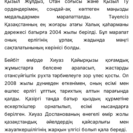
Қызыл Жұлдыз, Отан соғысы және Қызыл Ту
ордендерімен, сондай-ақ көптеген маңызды
медальдармен марапатталды. Тәуелсіз
Қазақстанның ең жоғары атағы Халық қаһарманы
дәрежесі батырға 2004 жылы берілді. Бұл марапат
оның ерлігінің ұрпақ жадында мәңгі
сақталатынының көрінісі болды.
Бейбіт өмірде Хиуаз Қайырқызы қоғамдық
жұмыстарға белсене араласып, жастарды
отансүйгіштік рухта тәрбиелеуге зор үлес қосты. Ол
2008 жылы дүниеден өткенімен, оның есімі мен
өшпес ерлігі ұлттық тарихтың алтын парағында
қалды. Қазіргі таңда батыр қыздың құрметіне
ескерткіштер орнатылып, есімі нысандарға
берілген. Хиуаз Доспанованың өнегелі өмір жолы
қазақстандық әйелдердің қайсарлығы мен
жауапкершілігінің жарқын үлгісі болып қала береді.