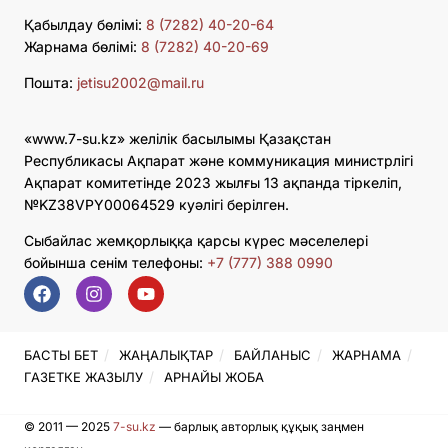
Қабылдау бөлімі:
8 (7282) 40-20-64
Жарнама бөлімі:
8 (7282) 40-20-69
Пошта:
jetisu2002@mail.ru
«www.7-su.kz» желілік басылымы Қазақстан
Республикасы Ақпарат және коммуникация министрлігі
Ақпарат комитетінде 2023 жылғы 13 ақпанда тіркеліп,
№KZ38VPY00064529 куәлігі берілген.
Сыбайлас жемқорлыққа қарсы күрес мәселелері
бойынша сенім телефоны:
+7 (777) 388 0990
БАСТЫ БЕТ
ЖАҢАЛЫҚТАР
БАЙЛАНЫС
ЖАРНАМА
ГАЗЕТКЕ ЖАЗЫЛУ
АРНАЙЫ ЖОБА
© 2011 — 2025
7-su.kz
— барлық авторлық құқық заңмен