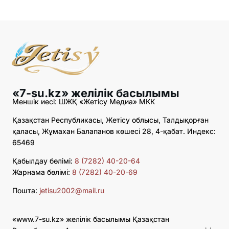
«7-su.kz» желілік басылымы
Меншік иесі: ШЖҚ «Жетісу Медиа» МКК
Қазақстан Республикасы, Жетісу облысы, Талдықорған
қаласы, Жұмахан Балапанов көшесі 28, 4-қабат. Индекс:
65469
Қабылдау бөлімі:
8 (7282) 40-20-64
Жарнама бөлімі:
8 (7282) 40-20-69
Пошта:
jetisu2002@mail.ru
«www.7-su.kz» желілік басылымы Қазақстан