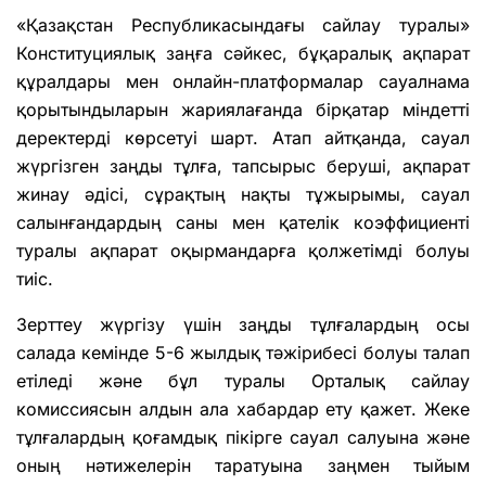
«Қазақстан Республикасындағы сайлау туралы»
Конституциялық заңға сәйкес, бұқаралық ақпарат
құралдары мен онлайн-платформалар сауалнама
қорытындыларын жариялағанда бірқатар міндетті
деректерді көрсетуі шарт. Атап айтқанда, сауал
жүргізген заңды тұлға, тапсырыс беруші, ақпарат
жинау әдісі, сұрақтың нақты тұжырымы, сауал
салынғандардың саны мен қателік коэффициенті
туралы ақпарат оқырмандарға қолжетімді болуы
тиіс.
Зерттеу жүргізу үшін заңды тұлғалардың осы
салада кемінде 5-6 жылдық тәжірибесі болуы талап
етіледі және бұл туралы Орталық сайлау
комиссиясын алдын ала хабардар ету қажет. Жеке
тұлғалардың қоғамдық пікірге сауал салуына және
оның нәтижелерін таратуына заңмен тыйым