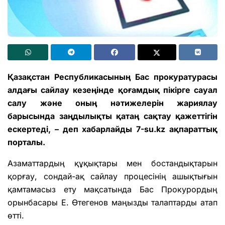
Қазақстан Республикасының Бас прокуратурасы
алдағы сайлау кезеңінде қоғамдық пікірге сауал
салу және оның нәтижелерін жариялау
барысында заңдылықты қатаң сақтау қажеттігін
ескертеді, – деп хабарлайды 7-su.kz ақпараттық
порталы.
Азаматтардың құқықтары мен бостандықтарын
қорғау, сондай-ақ сайлау процесінің ашықтығын
қамтамасыз ету мақсатында Бас Прокурордың
орынбасары Е. Өтегенов маңызды талаптарды атап
өтті.