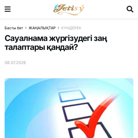
Басты бет
ЖАҢАЛЫҚТАР
КҮНДЕРЕК
Сауалнама жүргізудегі заң
талаптары қандай?
08.07.2026