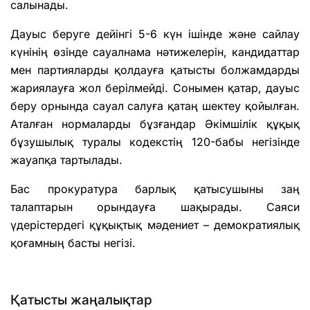
салынады.
Дауыс беруге дейінгі 5-6 күн ішінде және сайлау
күнінің өзінде сауалнама нәтижелерін, кандидаттар
мен партияларды қолдауға қатысты болжамдарды
жариялауға жол берілмейді. Сонымен қатар, дауыс
беру орнында сауал салуға қатаң шектеу қойылған.
Аталған нормаларды бұзғандар Әкімшілік құқық
бұзушылық туралы кодекстің 120-бабы негізінде
жауапқа тартылады.
Бас прокуратура барлық қатысушыны заң
талаптарын орындауға шақырады. Саяси
үдерістердегі құқықтық мәдениет – демократиялық
қоғамның басты негізі.
Қатысты жаңалықтар