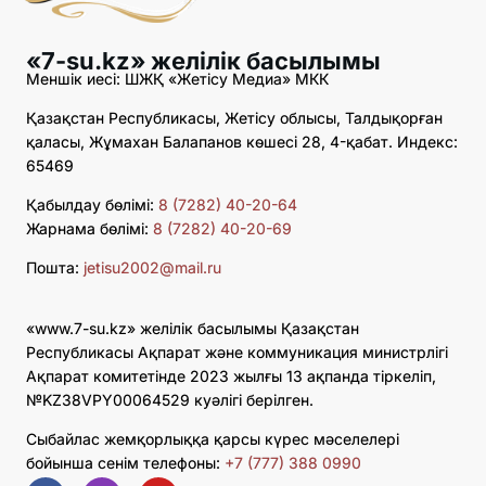
«7-su.kz» желілік басылымы
Меншік иесі: ШЖҚ «Жетісу Медиа» МКК
Қазақстан Республикасы, Жетісу облысы, Талдықорған
қаласы, Жұмахан Балапанов көшесі 28, 4-қабат. Индекс:
65469
Қабылдау бөлімі:
8 (7282) 40-20-64
Жарнама бөлімі:
8 (7282) 40-20-69
Пошта:
jetisu2002@mail.ru
«www.7-su.kz» желілік басылымы Қазақстан
Республикасы Ақпарат және коммуникация министрлігі
Ақпарат комитетінде 2023 жылғы 13 ақпанда тіркеліп,
№KZ38VPY00064529 куәлігі берілген.
Сыбайлас жемқорлыққа қарсы күрес мәселелері
бойынша сенім телефоны:
+7 (777) 388 0990