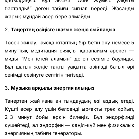
қабылдаңыз. Бұл ағзаға “Оян! Жұмыс уақыты
басталды!” деген табиғи сигнал береді. Жасанды
жарық мұндай әсер бере алмайды.
2.
Таңертең өзіңізге шағын жеңіс сыйлаңыз
Төсек жинау, қысқа кітаптың бір бетін оқу немесе 5
минуттық медитация сияқты қарапайым әрекет —
миды “Мен істей аламын” деген сезімге баулиды.
Бұл шағын жеңіс таңғы уақытта өзіңізді батыл әрі
сенімді сезінуге септігін тигізеді.
3.
Музыка арқылы энергия алыңыз
Таңертең жай ғана ән тыңдаудың өзі аздық етеді.
Күшті әсер алу үшін белсенді ырғақты трек қойып,
2-3 минут бойы еркін билеңіз. Бұл эндорфинді
күшейтеді, ал эндорфин — көңіл-күй мен физикалық
энергияның табиғи генераторы.