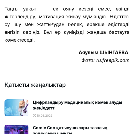
Таңғы уақыт — тек ояну кезеңі емес, өзіңді
жігерлендіру, мотивация жинау мүмкіндігі. Әдеттегі
су ішу мен жаттығудан бөлек, ерекше әдістерді
енгізіп көріңіз. Бұл әр күніңізді жаңаша бастауға
көмектеседі.
Аяулым ШЫНГАЕВА
Фото: ru.freepik.com
Қатысты жаңалықтар
Цифрландыру медициналық көмек алуды
жеңілдетті
10.08.2026
Comic Con қатысушылары тазалық
жұмысына шықты