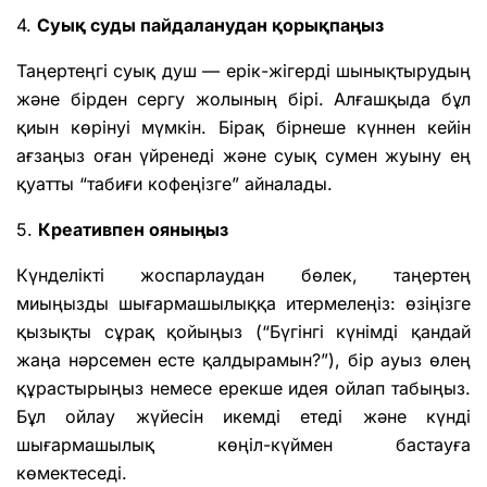
4.
Суық суды пайдаланудан қорықпаңыз
Таңертеңгі суық душ — ерік-жігерді шынықтырудың
және бірден сергу жолының бірі. Алғашқыда бұл
қиын көрінуі мүмкін. Бірақ бірнеше күннен кейін
ағзаңыз оған үйренеді және суық сумен жуыну ең
қуатты “табиғи кофеңізге” айналады.
5.
Креативпен ояныңыз
Күнделікті жоспарлаудан бөлек, таңертең
миыңызды шығармашылыққа итермелеңіз: өзіңізге
қызықты сұрақ қойыңыз (“Бүгінгі күнімді қандай
жаңа нәрсемен есте қалдырамын?”), бір ауыз өлең
құрастырыңыз немесе ерекше идея ойлап табыңыз.
Бұл ойлау жүйесін икемді етеді және күнді
шығармашылық көңіл-күймен бастауға
көмектеседі.