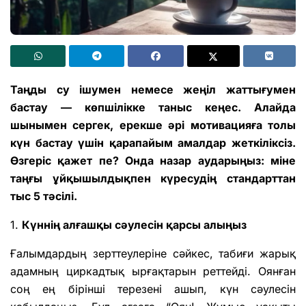
Таңды су ішумен немесе жеңіл жаттығумен
бастау — көпшілікке таныс кеңес. Алайда
шынымен сергек, ерекше әрі мотивацияға толы
күн бастау үшін қарапайым амалдар жеткіліксіз.
Өзгеріс қажет пе? Онда назар аударыңыз: міне
таңғы ұйқышылдықпен күресудің стандарттан
тыс 5 тәсілі.
1.
Күннің алғашқы сәулесін қарсы алыңыз
Ғалымдардың зерттеулеріне сәйкес, табиғи жарық
адамның циркадтық ырғақтарын реттейді. Оянған
соң ең бірінші терезені ашып, күн сәулесін