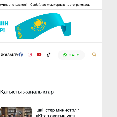
омплаенс қызметі
Сыбайлас жемқорлық картограммасы
Е ЖАЗЫЛУ
ЖАЗУ
Қатысты жаңалықтар
Ішкі істер министрлігі
«Кітап оқитын ұлт»