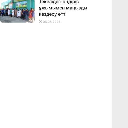
Текелідегі өндіріс
ұжымымен маңызды
кездесу өтті
06.08.2026