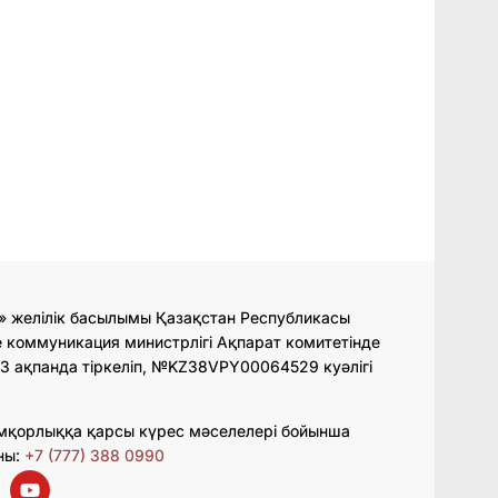
» желілік басылымы Қазақстан Республикасы
 коммуникация министрлігі Ақпарат комитетінде
3 ақпанда тіркеліп, №KZ38VPY00064529 куәлігі
мқорлыққа қарсы күрес мәселелері бойынша
ны:
+7 (777) 388 0990