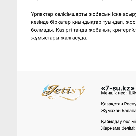
Ұрпақтар келісімшарты жобасын іске асыр
кезінде бірқатар қиындықтар туындап, жос
болмады. Қазіргі таңда жобаның критерийл
жұмыстары жалғасуда.
«7-su.kz»
Меншік иесі: Ш
Қазақстан Респу
Жұмахан Балапан
Қабылдау бөлімі
Жарнама бөлімі