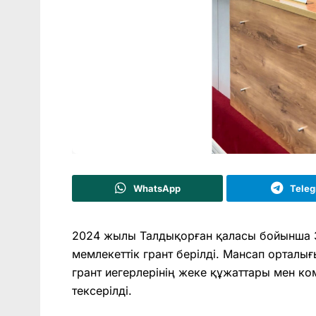
WhatsApp
Tele
2024 жылы Талдықорған қаласы бойынша 3
мемлекеттік грант берілді. Мансап орталы
грант иегерлерінің жеке құжаттары мен к
тексерілді.