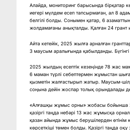
Алайда, мониторинг барысында бірқатар ке
иегері мүлдем есеп тапсырмаған, ал 8 ад
белгілі болды. Сонымен қатар, 6 азаматты
жолдамағаны анықталды. Қалған 24 грант и
Айта кетейік, 2025 жылға арналған грантта
3 маусым аралығында қабылданды. Бүгінгі к
2025 жылдың есептік кезеңінде 78 жас ма
6 маман түрлі себептермен жұмыстан шыға
қызметін жалғастырып жатыр. Маусым-шіл
соңына дейін жоспар толық орындалады де
«Алғашқы жұмыс орны» жобасы бойынша 2
қазіргі таңда небәрі 13 жас жұмысқа орна
қазан айында жұмыс берушілерден өтінім 
көрсеткіші төмен болды. Қазіргі таңда оқу