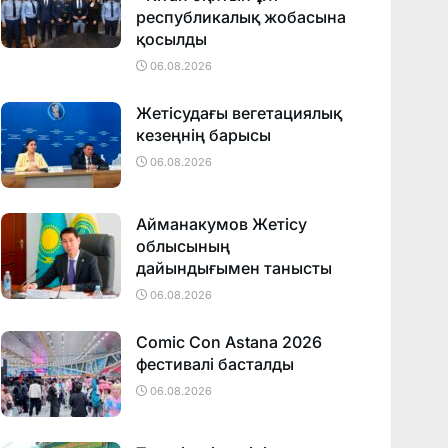
республикалық жобасына
қосылды
06.08.2026
Жетісудағы вегетациялық
кезеңнің барысы
06.08.2026
Айманакумов Жетісу
облысының
дайындығымен танысты
06.08.2026
Comic Con Astana 2026
фестивалi басталды
06.08.2026