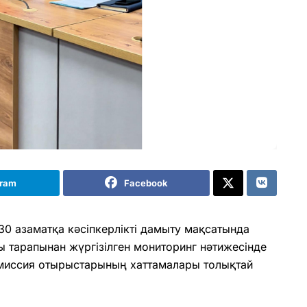
gram
Facebook
0 азаматқа кәсіпкерлікті дамыту мақсатында
ғы тарапынан жүргізілген мониторинг нәтижесінде
омиссия отырыстарының хаттамалары толықтай