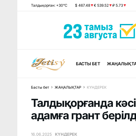
Талдықорған: +30°C
$ 467.48
€ 539.52
₽ 5.73
БАСТЫ БЕТ
ЖАҢАЛЫҚТ
Басты бет
ЖАҢАЛЫҚТАР
КҮНДЕРЕК
Талдықорғанда кәсі
адамға грант берілд
16.06.2025
КҮНДЕРЕК