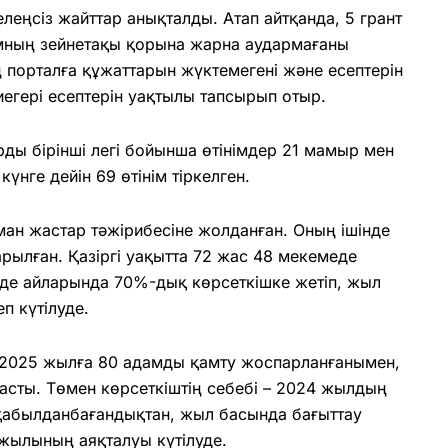
леңсіз жайттар анықталды. Атап айтқанда, 5 грант
амның зейнетақы қорына жарна аудармағаны
ң порталға құжаттарын жүктемегені және есептерін
егері есептерін уақтылы тапсырып отыр.
рды бірінші легі бойынша өтінімдер 21 мамыр мен
үнге дейін 69 өтінім тіркелген.
ман жастар тәжірибесіне жолданған. Оның ішінде
рылған. Қазіргі уақытта 72 жас 48 мекемеде
де айларында 70%-дық көрсеткішке жетіп, жыл
п күтілуде.
025 жылға 80 адамды қамту жоспарланғанымен,
ласты. Төмен көрсеткіштің себебі – 2024 жылдың
қабылданбағандықтан, жыл басында бағыттау
 жылының аяқталуы күтілуде.