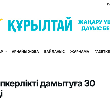
К
АР
АРНАЙЫ ЖОБА
БАЙЛАНЫС
ЖАРНАМА
ГАЗЕТК
пкерлікті дамытуға 30
і