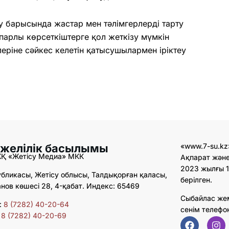
у барысында жастар мен тәлімгерлерді тарту
парлы көрсеткіштерге қол жеткізу мүмкін
еріне сәйкес келетін қатысушылармен іріктеу
 желілік басылымы
«www.7-su.kz
ЖҚ «Жетісу Медиа» МКК
Ақпарат және
2023 жылғы 1
бликасы, Жетісу облысы, Талдықорған қаласы,
берілген.
ов көшесі 28, 4-қабат. Индекс: 65469
Сыбайлас же
:
8 (7282) 40-20-64
сенім телефо
:
8 (7282) 40-20-69