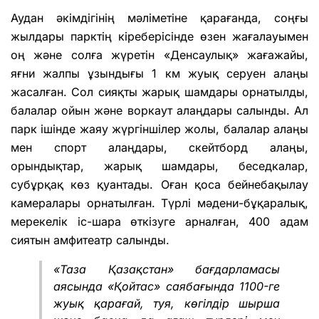
Аудан әкімдігінің мәліметіне қарағанда, соңғы
жылдары парктің кіреберісінде өзен жағалауымен
оң және солға жүретін «Денсаулық» жағажайы,
яғни жалпы ұзындығы 1 км жуық серуен алаңы
жасалған. Сол сияқты жарық шамдары орнатылды,
балалар ойын және воркаут алаңдары салынды. Ал
парк ішінде жаяу жүргіншілер жолы, балалар алаңы
мен спорт алаңдары, скейтборд алаңы,
орындықтар, жарық шамдары, беседкалар,
субұрқақ көз қуантады. Оған қоса бейнебақылау
камералары орнатылған. Түрлі мәдени-бұқаралық,
мерекелік іс-шара өткізуге арналған, 400 адам
сиятын амфитеатр салынды.
«Таза Қазақстан» бағдарламасы
аясында «Қойтас» саябағында 1100-ге
жуық қарағай, туя, көгілдір шырша