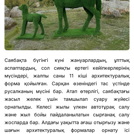
Саябақта бүгінгі күні жануарлардың, ұлттық
аспаптардың, сол сияқты ертегі кейіпкерлерінің
мүсіндері, жалпы саны 11 кіші архитектуралық
форма қойылған. Сарқан өзеніндегі тас үстінде
русалканың мүсіні бар. Атап өтерлігі, саябақтағы
жасыл желек үшін тамшылап суару жүйесі
орнатылды. Келесі жылы үлкен автотұрақ салу
және жыл бойы пайдаланылатын сырғанақ салу
жоспарда бар. Алдағы уақытта ағаш отырғызу және
шағын архитектуралық формалар орнату ісі