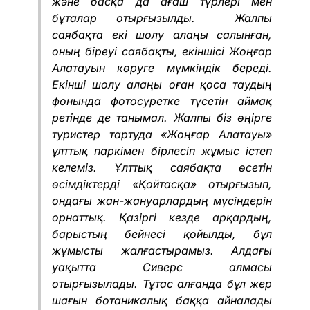
және басқа да ағаш түрлері мен
бұталар отырғызылды. Жалпы
саябақта екі шолу алаңы салынған,
оның біреуі саябақты, екіншісі Жоңғар
Алатауын көруге мүмкіндік береді.
Екінші шолу алаңы оған қоса таудың
фонында фотосуретке түсетін аймақ
ретінде де танымал. Жалпы біз өңірге
туристер тартуда «Жоңғар Алатауы»
ұлттық паркімен бірлесіп жұмыс істеп
келеміз. Ұлттық саябақта өсетін
өсімдіктерді «Қойтасқа» отырғызып,
ондағы жан-жануарлардың мүсіндерін
орнаттық. Қазіргі кезде арқардың,
барыстың бейнесі қойылды, бұл
жұмысты жалғастырамыз. Алдағы
уақытта Сиверс алмасы
отырғызылады. Тұтас алғанда бұл жер
шағын ботаникалық баққа айналады