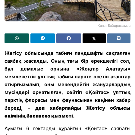
Қанат Байдрахымов
Жетісу облысында табиғи ландшафты сақталған
саябақ жасалды. Оның тағы бір ерекшелігі сол,
бұл демалыс орнына «Жоңғар Алатауы»
мемлекеттік ұлттық табиғи паркте өсетін ағаштар
отырғызылып, оны мекендейтін жануарлардың
мүсіндері орнатылған, сөйтіп «Қойтас» ұлттық
парктің флорасы мен фаунасынан кеңінен хабар
береді, –
деп хабарлайды Жетісу облысы
әкімінің баспасөз қызметі.
Аумағы 6 гектарды құрайтын «Қойтас» саябағы