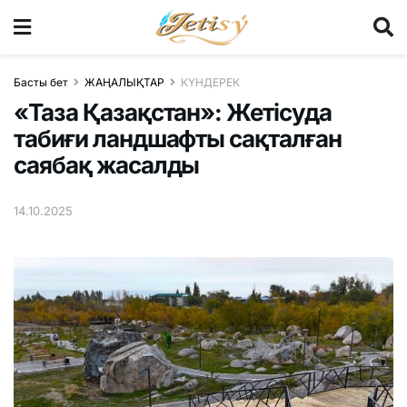
Басты бет
ЖАҢАЛЫҚТАР
КҮНДЕРЕК
«Таза Қазақстан»: Жетісуда
табиғи ландшафты сақталған
саябақ жасалды
14.10.2025