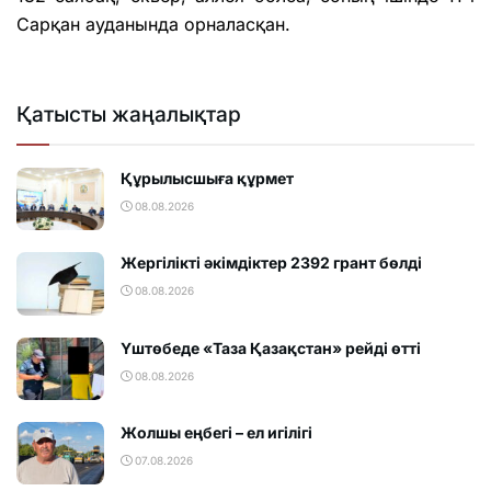
Сарқан ауданында орналасқан.
Қатысты жаңалықтар
Құрылысшыға құрмет
08.08.2026
Жергілікті әкімдіктер 2392 грант бөлді
08.08.2026
Үштөбеде «Таза Қазақстан» рейді өтті
08.08.2026
Жолшы еңбегі – ел игілігі
07.08.2026