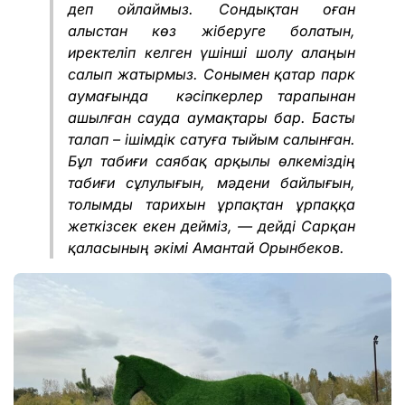
деп ойлаймыз. Сондықтан оған
алыстан көз жіберуге болатын,
иректеліп келген үшінші шолу алаңын
салып жатырмыз. Сонымен қатар парк
аумағында кәсіпкерлер тарапынан
ашылған сауда аумақтары бар. Басты
талап – ішімдік сатуға тыйым салынған.
Бұл табиғи саябақ арқылы өлкеміздің
табиғи сұлулығын, мәдени байлығын,
толымды тарихын ұрпақтан ұрпаққа
жеткізсек екен дейміз, — дейді Сарқан
қаласының әкімі Амантай Орынбеков.