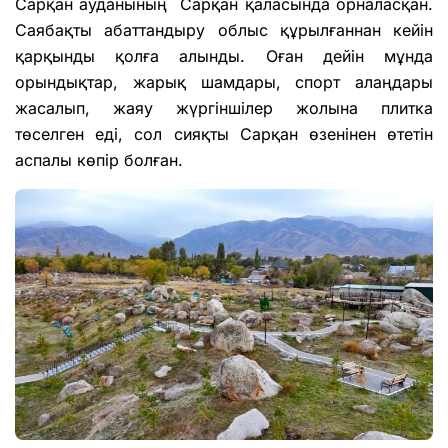
Сарқан ауданының Сарқан қаласында орналасқан.
Саябақты абаттандыру облыс құрылғаннан кейін
қарқынды қолға алынды. Оған дейін мұнда
орындықтар, жарық шамдары, спорт алаңдары
жасалып, жаяу жүргіншілер жолына плитка
төселген еді, сол сияқты Сарқан өзенінен өтетін
аспалы көпір болған.