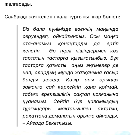
жалғасады.
Саябаққа жиі келетін қала тұрғыны пікір бөлісті:
Біз бала күнімізде өзеннің маңында
серуендеп, ойнайтынбыз. Осы маңға
ата-анамыз қонақтарды да ертіп
келетін. Әр түрлі пішіндерімен көз
тартатын тастарға қызығатынбыз. Бұл
тастарға қатысты аңыз әңгімелер де
көп, олардың мұнда жатқанына ғасыр
болды деседі. Қазір осы орынды
заманға сай көркейтіп қана қоймай,
табиғи ерекешілігін сақтап қалғанына
қуанамыз. Сөйтіп бұл қаламыздың
тұрғындары мақтанышпен айтатын,
рахаттана демалатын орынға айналды,
– Айзада Бекетқызы.