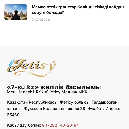
Мемлекеттік гранттар бөлінді: тізімді қайдан
көруге болады?
07.08.2026
«7-su.kz» желілік басылымы
Меншік иесі: ШЖҚ «Жетісу Медиа» МКК
Қазақстан Республикасы, Жетісу облысы, Талдықорған
қаласы, Жұмахан Балапанов көшесі 28, 4-қабат. Индекс:
65469
Қабылдау бөлімі:
8 (7282) 40-20-64