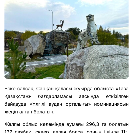
Еске салсақ, Сарқан қаласы жуырда облыста «Таза
Қазақстан» бағдарламасы аясында өткізілген
байқауда «Үлгілі аудан орталығы» номинациясын
жеңіп алған болатын.
Жалпы облыс көлемінде аумағы 296,3 га болатын
132 саябақ, сквер, аллея болса, соның ішінде 11-і