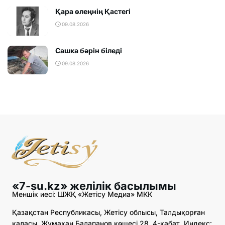
Қара өлеңнің Қастегі
09.08.2026
Сашка бәрін біледі
09.08.2026
«7-su.kz» желілік басылымы
Меншік иесі: ШЖҚ «Жетісу Медиа» МКК
Қазақстан Республикасы, Жетісу облысы, Талдықорған
қаласы, Жұмахан Балапанов көшесі 28, 4-қабат. Индекс: