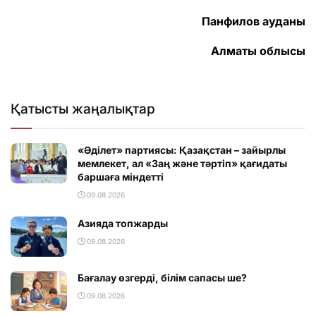
Панфилов ауданы
Алматы облысы
Қатысты жаңалықтар
«Әділет» партиясы: Қазақстан – зайырлы
мемлекет, ал «Заң және тәртіп» қағидаты
баршаға міндетті
09.08.2026
Азияда топжарды
09.08.2026
Бағалау өзгерді, білім сапасы ше?
09.08.2026