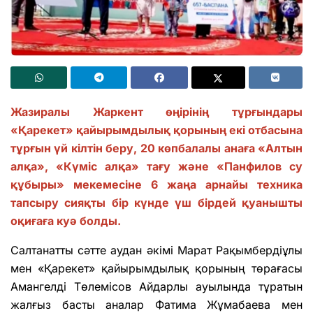
Жазиралы Жаркент өңірінің тұрғындары
«Қарекет» қайырымдылық қорының екі отбасына
тұрғын үй кілтін беру, 20 көпбалалы анаға «Алтын
алқа», «Күміс алқа» тағу және «Панфилов су
құбыры» мекемесіне 6 жаңа арнайы техника
тапсыру сияқты бір күнде үш бірдей қуанышты
оқиғаға куә болды.
Салтанатты сәтте аудан әкімі Марат Рақымбердіұлы
мен «Қарекет» қайырымдылық қорының төрағасы
Амангелді Төлемісов Айдарлы ауылында тұратын
жалғыз басты аналар Фатима Жұмабаева мен