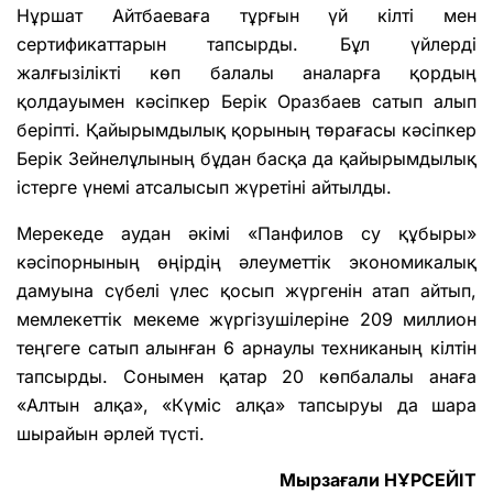
Нұршат Айтбаеваға тұрғын үй кілті мен
сертификаттарын тапсырды. Бұл үйлерді
жалғызілікті көп балалы аналарға қордың
қолдауымен кәсіпкер Берік Оразбаев сатып алып
беріпті. Қайырымдылық қорының төрағасы кәсіпкер
Берік Зейнелұлының бұдан басқа да қайырымдылық
істерге үнемі атсалысып жүретіні айтылды.
Мерекеде аудан әкімі «Панфилов су құбыры»
кәсіпорнының өңірдің әлеуметтік экономикалық
дамуына сүбелі үлес қосып жүргенін атап айтып,
мемлекеттік мекеме жүргізушілеріне 209 миллион
теңгеге сатып алынған 6 арнаулы техниканың кілтін
тапсырды. Сонымен қатар 20 көпбалалы анаға
«Алтын алқа», «Күміс алқа» тапсыруы да шара
шырайын әрлей түсті.
Мырзағали НҰРСЕЙІТ