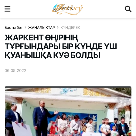
Басты бет
ЖАҢАЛЫҚТАР
КҮНДЕРЕК
ЖАРКЕНТ ӨҢІРІНІҢ
ТҰРҒЫНДАРЫ БІР КҮНДЕ ҮШ
ҚУАНЫШҚА КУӘ БОЛДЫ
06.05.2022