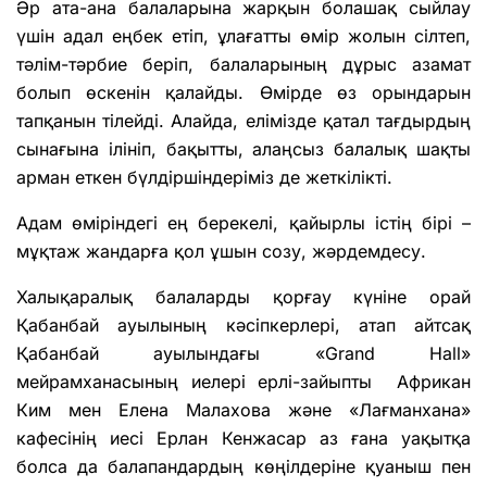
Әр ата-ана балаларына жарқын болашақ сыйлау
үшін адал еңбек етіп, ұлағатты өмір жолын сілтеп,
тәлім-тәрбие беріп, балаларының дұрыс азамат
болып өскенін қалайды. Өмірде өз орындарын
тапқанын тілейді. Алайда, елімізде қатал тағдырдың
сынағына ілініп, бақытты, алаңсыз балалық шақты
арман еткен бүлдіршіндеріміз де жеткілікті.
Адам өміріндегі ең берекелі, қайырлы істің бірі –
мұқтаж жандарға қол ұшын созу, жәрдемдесу.
Халықаралық балаларды қорғау күніне орай
Қабанбай ауылының кәсіпкерлері, атап айтсақ
Қабанбай ауылындағы «Grand Hall»
мейрамханасының иелері ерлі-зайыпты Африкан
Ким мен Елена Малахова және «Лағманхана»
кафесінің иесі Ерлан Кенжасар аз ғана уақытқа
болса да балапандардың көңілдеріне қуаныш пен