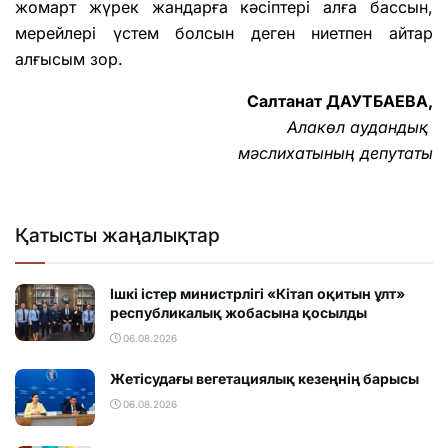
жомарт жүрек жандарға кәсіптері алға бассын,
мерейлері үстем болсын деген ниетпен айтар
алғысым зор.
Салтанат ДАУТБАЕВА,
Алакөл аудандық
мәслихатының депутаты
Қатысты жаңалықтар
Ішкі істер министрлігі «Кітап оқитын ұлт»
республикалық жобасына қосылды
06.08.2026
Жетісудағы вегетациялық кезеңнің барысы
06.08.2026