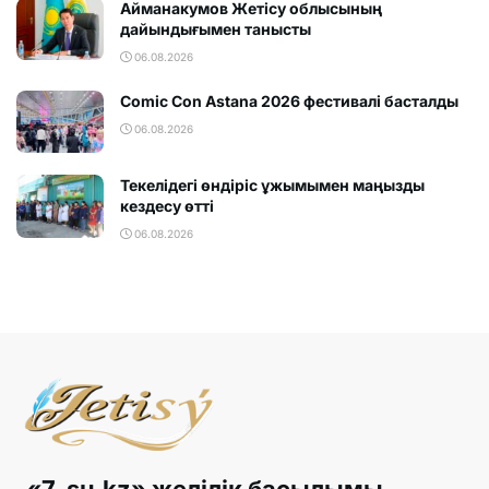
Айманакумов Жетісу облысының
дайындығымен танысты
06.08.2026
Comic Con Astana 2026 фестивалi басталды
06.08.2026
Текелідегі өндіріс ұжымымен маңызды
кездесу өтті
06.08.2026
«7-su.kz» желілік басылымы