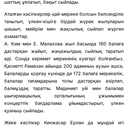
шаттық ұялатып, бақыт сыйлады.
Аталған кәсіпкерлер қай мереке болсын белсенділік
танытып, үлкен-кішіге бірдей жүрек жылуларын
шашып, мейірім мен жақсылық сыйлап жүрген
азаматтар.
А. Ким мен Е. Малахова жыл басында 160 балаға
дастарқан жайып, жаңажылдық сыйлық таратып
еді. Сонда керемет мерекенің куәгері болғанбыз.
Қасиетті Рамазан айында 200 адамның аузын ашса,
Балаларды қорғау күнінде де 172 балаға мерекелік,
балалар тағамдарына толы дастарқан әзірлеп,
балмұздақ таратты. Мәдениет үйі мен балалар
шығармашылық орталығының ұжымымен
концерттік бағдарлама ұйымдастырып, үлкен
қуаныш сыйлады.
Жеке кәсіпкер Кенжасар Ерлан да мұндай игі