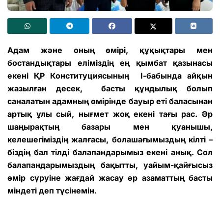
Адам және оның өмірі, құқықтары мен
бостандықтары еліміздің ең қымбат қазынасы
екені ҚР Конституциясының І-бабында айқын
жазылған десек, басты құндылық болып
саналатын адамның өмірінде бауыр еті баласынан
артық ұлы сый, нығмет жоқ екені тағы рас. Әр
шаңырақтың базары мен қуанышы,
келешегіміздің жалғасы, болашағымыздың кілті –
біздің бал тілді балапандарымыз екені анық. Сол
балапандарымыздың бақытты, уайым-қайғысыз
өмір сүруіне жағдай жасау әр азаматтың басты
міндеті деп түсінемін.