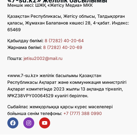
Меншік иесі: ШЖҚ «Жетісу Медиа» МКК
Қазақстан Республикасы, Жетісу облысы, Талдықорған
қаласы, Жұмахан Балапанов көшесі 28, 4-қабат. Индекс:
65469
Қабылдау бөлімі:
8 (7282) 40-20-64
Жарнама бөлімі:
8 (7282) 40-20-69
Пошта:
jetisu2002@mail.ru
«www.7-su.kz» желілік басылымы Қазақстан
Республикасы Ақпарат және коммуникация министрлігі
Ақпарат комитетінде 2023 жылғы 13 ақпанда тіркеліп,
№KZ38VPY00064529 куәлігі берілген.
Сыбайлас жемқорлыққа қарсы күрес мәселелері
бойынша сенім телефоны:
+7 (777) 388 0990