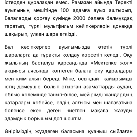
істерден құралақан емес. Рамазан айында Теректі
ауылының мешітінде 100 адамға ауыз аштырып,
Балаларды қорғау күнінде 2000 балаға балмұздақ
таратып, түрлі мультфильм кейіпкерлерін қонаққа
шақырып, үлкен шара өткізді.
Бұл кәсіпкерлер ауылымызда өте­тін түрлі
шараларға да тұрақты қолдау көрсетіп келеді. Оқу
жылының басталуы қарсаңында «Мектепке жол»
акциясы аясында көптеген балаға оқу құралдары
мен киім алып береді. Міне, осындай қайырымды
істің демеушісі болып отырған азаматтарды аудан,
облыс көлемінде танып-білсе, мейірімді жандардың
қатарлары көбейсе, елдің алғысы мен шапағатына
бөленсе екен деген ниетпен мақала жазуды
адамдық борышым деп шештім.
Өңіріміздің жүздеген баласына қуаныш сыйлаған