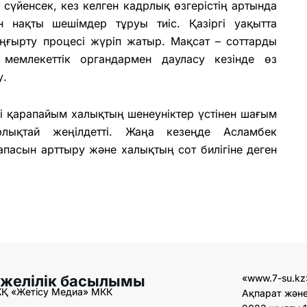
 сүйенсек, кез келген кадрлық өзгерістің артында
н нақты шешімдер тұруы тиіс. Қазіргі уақытта
ңғырту процесі жүріп жатыр. Мақсат – соттарды
 мемлекеттік органдармен дауласу кезінде өз
у.
ілуі қарапайым халықтың шенеуніктер үстінен шағым
тарлықтай жеңілдетті. Жаңа кезеңде Асламбек
апасын арттыру және халықтың сот билігіне деген
 желілік басылымы
«www.7-su.kz
ЖҚ «Жетісу Медиа» МКК
Ақпарат және