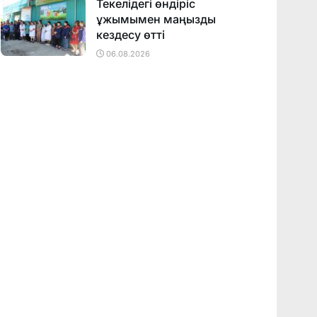
Текелідегі өндіріс
ұжымымен маңызды
кездесу өтті
06.08.2026