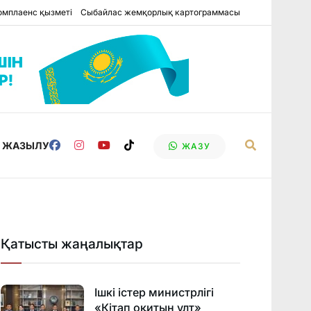
омплаенс қызметі
Сыбайлас жемқорлық картограммасы
Е ЖАЗЫЛУ
ЖАЗУ
Қатысты жаңалықтар
Ішкі істер министрлігі
«Кітап оқитын ұлт»