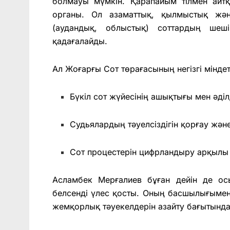
болмауы мүмкін. Қарапайым тілмен айтқ
органы. Ол азаматтық, қылмыстық жән
(аудандық, облыстық) соттардың шеші
қадағалайды.
Ал Жоғарғы Сот төрағасының негізгі мінде
Бүкіл сот жүйесінің ашықтығы мен әділ
Судьялардың тәуелсіздігін қорғау жән
Сот процестерін цифрландыру арқылы 
Асламбек Мерғалиев бұған дейін де ос
белсенді үлес қосты. Оның басшылығымен 
жемқорлық тәуекелдерін азайту бағытынд