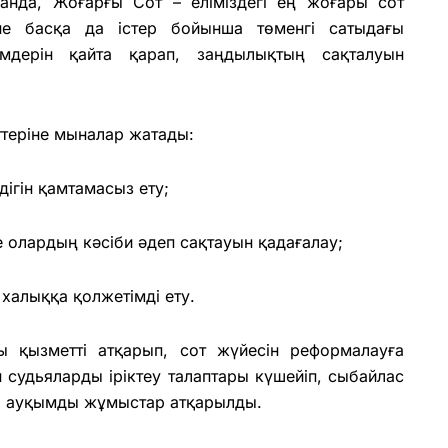
анда, Жоғарғы Сот – еліміздегі ең жоғары сот
е басқа да істер бойынша төменгі сатыдағы
мдерін қайта қарап, заңдылықтың сақталуын
ттеріне мыналар жатады:
дігін қамтамасыз ету;
е олардың кәсіби әдеп сақтауын қадағалау;
халыққа қолжетімді ету.
ы қызметті атқарып, сот жүйесін реформалауға
судьяларды іріктеу талаптары күшейіп, сыбайлас
а ауқымды жұмыстар атқарылды.