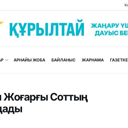
К
АР
АРНАЙЫ ЖОБА
БАЙЛАНЫС
ЖАРНАМА
ГАЗЕТК
 Жоғарғы Соттың
дады