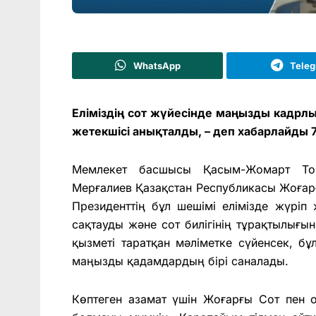
WhatsApp
Tele
Еліміздің сот жүйесінде маңызды кадрл
жетекшісі анықталды, – деп хабарлайды 7
Мемлекет басшысы Қасым-Жомарт Тоқ
Мерғалиев Қазақстан Республикасы Жоғарғ
Президенттің бұл шешімі елімізде жүрі
сақтауды және сот билігінің тұрақтылығы
қызметі таратқан мәліметке сүйенсек, б
маңызды қадамдардың бірі саналады.
Көптеген азамат үшін Жоғарғы Сот пен о