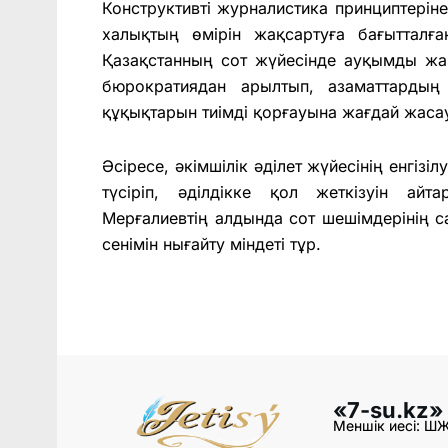
Конструктивті журналистика принциптеріне
халықтың өмірін жақсартуға бағытталға
Қазақстанның сот жүйесінде ауқымды жа
бюрократиядан арылтып, азаматтардың
құқықтарын тиімді қорғауына жағдай жаса
Әсіресе, әкімшілік әділет жүйесінің енгіз
түсіріп, әділдікке қол жеткізуін ай
Мерғалиевтің алдында сот шешімдерінің с
сенімін нығайту міндеті тұр.
«7-su.kz»
Меншік иесі: Ш