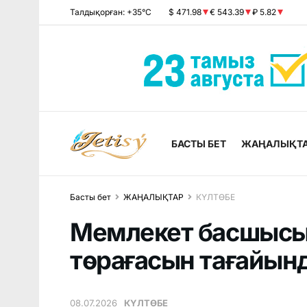
Талдықорған: +35°C
$ 471.98
€ 543.39
₽ 5.82
БАСТЫ БЕТ
ЖАҢАЛЫҚТ
Басты бет
ЖАҢАЛЫҚТАР
КҮЛТӨБЕ
Мемлекет басшысы
төрағасын тағайын
08.07.2026
КҮЛТӨБЕ