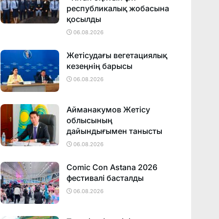
республикалық жобасына
қосылды
06.08.2026
Жетісудағы вегетациялық
кезеңнің барысы
06.08.2026
Айманакумов Жетісу
облысының
дайындығымен танысты
06.08.2026
Comic Con Astana 2026
фестивалi басталды
06.08.2026