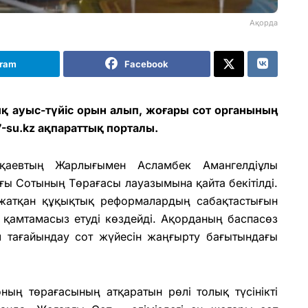
Ақорда
gram
Facebook
ық ауыс-түйіс орын алып, жоғары сот органының
-su.kz ақпараттық порталы.
аевтың Жарлығымен Асламбек Амангелдіұлы
ы Сотының Төрағасы лауазымына қайта бекітілді.
п жатқан құқықтық реформалардың сабақтастығын
н қамтамасыз етуді көздейді. Ақорданың баспасөз
ұл тағайындау сот жүйесін жаңғырту бағытындағы
ның төрағасының атқаратын рөлі толық түсінікті