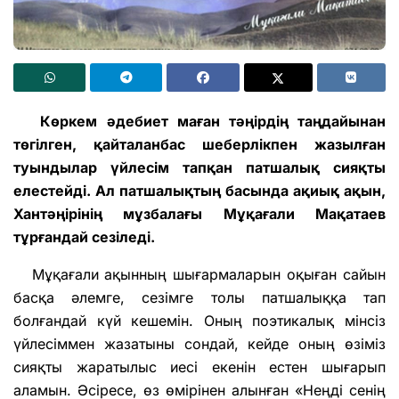
Көркем әдебиет маған тәңірдің таңдайынан
төгілген, қайталанбас шеберлікпен жазылған
туындылар үйлесім тапқан патшалық сияқты
елестейді. Ал патшалықтың басында ақиық ақын,
Хантәңірінің мұзбалағы Мұқағали Мақатаев
тұрғандай сезіледі.
Мұқағали ақынның шығармаларын оқыған сайын
басқа әлемге, сезімге толы патшалыққа тап
болғандай күй кешемін. Оның поэтикалық мінсіз
үйлесіммен жазатыны сондай, кейде оның өзіміз
сияқты жаратылыс иесі екенін естен шығарып
аламын. Әсіресе, өз өмірінен алынған «Неңді сенің