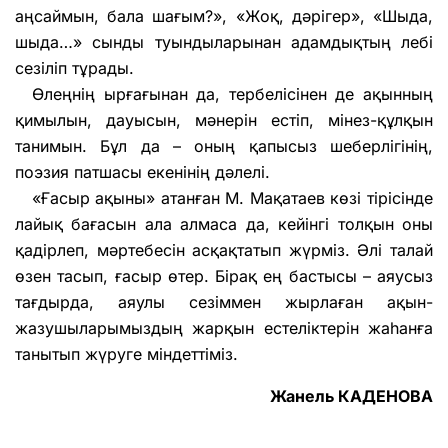
аңсаймын, бала шағым?», «Жоқ, дәрігер», «Шыда,
шыда…» сынды туындыларынан адамдықтың лебі
сезіліп тұрады.
Өлеңнің ырғағынан да, тербелісінен де ақынның
қимылын, дауысын, мәнерін естіп, мінез-құлқын
танимын. Бұл да – оның қапысыз шеберлігінің,
поэзия патшасы екенінің дәлелі.
«Ғасыр ақыны» атанған М. Мақатаев көзі тірісінде
лайық бағасын ала алмаса да, кейінгі толқын оны
қадірлеп, мәртебесін асқақтатып жүрміз. Әлі талай
өзен тасып, ғасыр өтер. Бірақ ең бастысы – аяусыз
тағдырда, аяулы сезіммен жырлаған ақын-
жазушыларымыздың жарқын естеліктерін жаһанға
танытып жүруге міндеттіміз.
Жанель КАДЕНОВА