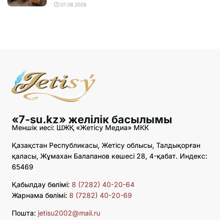
07.08.2026
«7-su.kz» желілік басылымы
Меншік иесі: ШЖҚ «Жетісу Медиа» МКК
Қазақстан Республикасы, Жетісу облысы, Талдықорған
қаласы, Жұмахан Балапанов көшесі 28, 4-қабат. Индекс:
65469
Қабылдау бөлімі:
8 (7282) 40-20-64
Жарнама бөлімі:
8 (7282) 40-20-69
Пошта:
jetisu2002@mail.ru