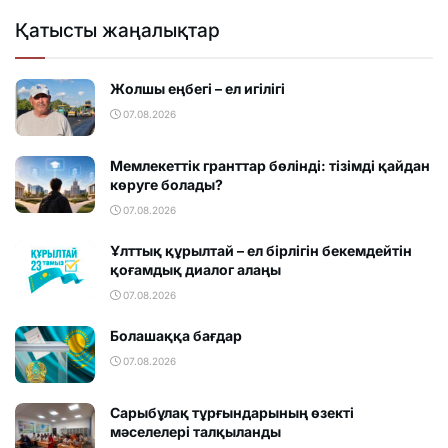
Қатысты жаңалықтар
Жолшы еңбегі – ел игілігі
07.08.2026
Мемлекеттік гранттар бөлінді: тізімді қайдан
көруге болады?
07.08.2026
Ұлттық құрылтай – ел бірлігін бекемдейтін
қоғамдық диалог алаңы
07.08.2026
Болашаққа бағдар
07.08.2026
Сарыбұлақ тұрғындарының өзекті
мәселелері талқыланды