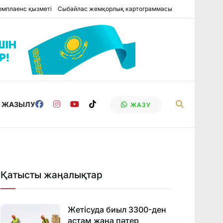
омплаенс қызметі
Сыбайлас жемқорлық картограммасы
Е ЖАЗЫЛУ
ЖАЗУ
Қатысты жаңалықтар
Жетісуда биыл 3300-ден
астам жаңа пәтер