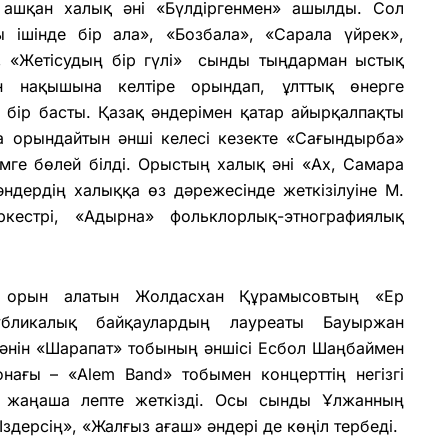
ашқан халық әні «Бүлдіргенмен» ашылды. Сол
ішінде бір ала», «Бозбала», «Сарала үйрек»,
», «Жетісудың бір гүлі» сынды тыңдарман ыстық
н нақышына келтіре орындап, ұлттық өнерге
н бір басты. Қазақ әндерімен қатар айырқалпақты
а орындайтын әнші келесі кезекте «Сағындырба»
мге бөлей білді. Орыстың халық әні «Ах, Самара
әндердің халыққа өз дәрежесінде жеткізілуіне М.
кестрі, «Адырна» фольклорлық-этнографиялық
 орын алатын Жолдасхан Құрамысовтың «Ер
убликалық байқаулардың лауреаты Бауыржан
 әнін «Шарапат» тобының әншісі Есбол Шаңбаймен
нағы – «Аlem Band» тобымен концерттің негізгі
н жаңаша лепте жеткізді. Осы сынды Ұлжанның
дерсің», «Жалғыз ағаш» әндері де көңіл тербеді.