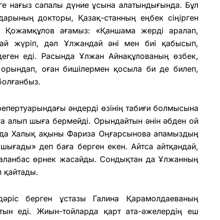
ге нағыз сапалы дүние ұсына алатындығында. Бұл
дарының докторы, Қазақ-станның еңбек сіңірген
н Қожамқұлов ағамыз: «Қаншама жерді аралап,
лай жүріп, дәл Ұлжандай әні мен биі қабысып,
деген еді. Расында Ұлжан Айнақұлованың өзбек,
 орындап, оған бишілермен қосыла би де билеп,
 болғанбыз.
 репертуарындағы әндерді өзінің табиғи болмысына
ға алып шыға бермейді. Орындайтын әнін әбден ой
райда Халық ақыны Фариза Оңғарсынова апамыздың
 шығады» деп баға берген екен. Айтса айтқандай,
айталанбас өрнек жасайды. Сондықтан да Ұлжанның
п қайтады.
дәріс берген ұстазы Галина Қарамолдаеваның
тын еді. Жиын-тойларда қарт ата-әжелердің еш