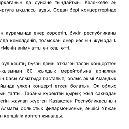
ырқағанын да сүйсіне тыңдайтын. Келе-келе ән
ыртуға ықыласы ауды. Содан бері концерттерінде
ің құрамында өнер көрсетіп, бүкіл республиканы
лда кемелденіп, толысқан өнер иесінің жуырда І.
Менің әнім» атты ән кеші өтті.
бұл кештің бұған дейін өткізген талай концерттен
нқызының 60 жылдық мерейтойына арналған
ң басы Алматыда басталып, облыс әкімі Амандық
йында үлкен концерті өткен болатын. Ол облыс
ын тапты. Табаны күректей қырық жыл сахнадан
егін жаулап жүрген Қазақстан Республикасының
ғы Алматы облыстық филармонияның әншісі Ұлжан
ін көпшілік көптеп жиналды.