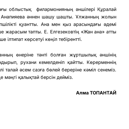
ндағы облыстық филармонияның әншілері Құралай
а Анапияева әннен шашу шашты. Ұлжанның жолын
шілікті қуантты. Ана мен қыз арасындағы әдемі
е жарасым тапты. Е. Елгезековтің «Жан ана» атты
 ілтипат көрсетуі көңіл тебірентті.
нның өнеріне тәнті болған жұртшылық әншінің
ндырып, рухани кемелденіп қайтты. Көрерменнің
әлі талай әсем сазға бөлей береріне кәміл сенеміз.
е мәңгі қалықтай берсін дейміз.
Алма ТОПАНТАЙ