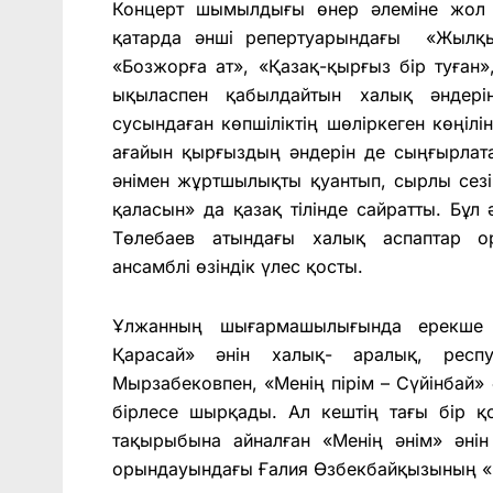
Концерт шымылдығы өнер әлеміне жол 
қатарда әнші репертуарындағы «Жылқы 
«Бозжорға ат», «Қазақ-қырғыз бір туған
ықыласпен қабылдайтын халық әндері
сусындаған көпшіліктің шөліркеген көңілі
ағайын қырғыздың әндерін де сыңғырлат
әнімен жұртшылықты қуантып, сырлы сезі
қаласын» да қазақ тілінде сайратты. Бұл 
Төлебаев атындағы халық аспаптар ор
ансамблі өзіндік үлес қосты.
Ұлжанның шығармашылығында ерекше
Қарасай» әнін халық- аралық, респ
Мырзабековпен, «Менің пірім – Сүйінбай»
бірлесе шырқады. Ал кештің тағы бір қо
тақырыбына айналған «Менің әнім» әні
орындауындағы Ғалия Өзбекбайқызының «Із