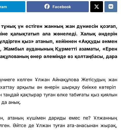
gram
Facebook
тұнық үн естіген жанның жан дүниесін қозғап,
не қалықтатып ала жөнеледі. Халық әндерін
лдірген қыз» атанып, кейіннен «Аққуды әнмен
ісі, Жамбыл ауданының Құрметті азаматы, «Ерен
нақұлованың өнер әлемінде өз қолтаңбасы, дара
үниеге келген Ұлжан Айнақұлова Жетісудың жан
ихаттау арқылы ән өнерін шырқау биікке көтеріп
 таңдай қақтырар туған өлке табиғаты қыз қиялын
 да анық.
ен, атаның күшімен дариды емес пе? Ұлжанның
ілген. Әйтсе де Ұлжан туған ата-анасынан жырақ,