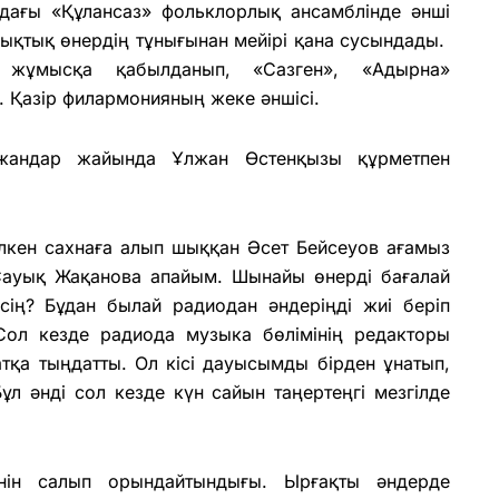
ндағы «Құлансаз» фольклорлық ансамблінде әнші
ықтық өнердің тұнығынан мейірі қана сусындады.
жұмысқа қабылданып, «Сазген», «Адырна»
 Қазір филармонияның жеке әншісі.
жандар жайында Ұлжан Өстенқызы құрметпен
үлкен сахнаға алып шыққан Әсет Бейсеуов ағамыз
Сауық Жақанова апайым. Шынайы өнерді бағалай
сің? Бұдан былай радиодан әндеріңді жиі беріп
Сол кезде радиода музыка бөлімінің редакторы
атқа тыңдатты. Ол кісі дауысымды бірден ұнатып,
ұл әнді сол кезде күн сайын таңертеңгі мезгілде
әнін салып орындайтындығы. Ырғақты әндерде