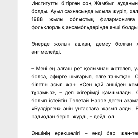
Институтты бітірген соң Жамбыл ауданы
болды. Ауыл сахнасында ысыла жүріп, хал
1988 жылы облыстық филармонияға 
фольклорлық ансамбльдерінде әнші болды.
Өнерде жолын ашқан, демеу болған 
әңгімелейді.
– Мені ең алғаш рет қолымнан жетелеп, 
болса, эфирге шығарып, елге танытқан 
білетін асыл жан: «Сен қай әншіден кем
тұрамыз», – деп жігерімді қамшылады. 
болып істейтін Төлетай Наров деген азам
«Бүлдірген» әнін үнтаспаға жазып алды. Б
радиодан беріп жүрді, – дейді ол.
Әншінің ерекшелігі – әнді бар жан-т