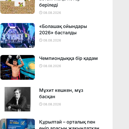
беріледі
08.08.2026
«Болашақ ойындары
2026» басталды
08.08.2026
Чемпиондыққа бір қадам
08.08.2026
Мұхит кешкен, мұз
басқан
08.08.2026
Құрылтай – орталық пен
өңір арасын жақындатқан