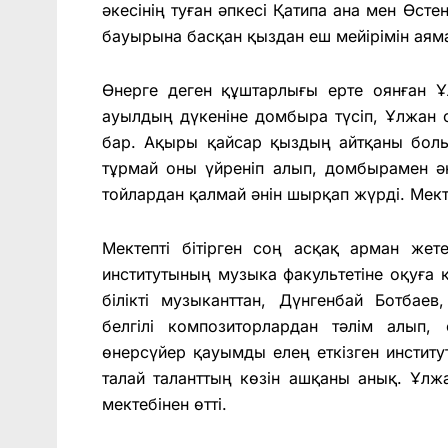
әкесінің туған әпкесі Қатипа ана мен Өсте
бауырына басқан қыздан еш мейірімін аяма
Өнерге деген құштарлығы ерте оянған Ұ
ауылдың дүкеніне домбыра түсіп, Ұлжан 
бар. Ақыры қайсар қыздың айтқаны болып
тұрмай оны үйреніп алып, домбырамен ән
тойлардан қалмай әнін шырқап жүрді. Мек
Мектепті бітірген соң асқақ арман жет
институтының музыка факультетіне оқуға
білікті музыканттан, Дүнгенбай Ботбае
белгілі композиторлардан тәлім алып
өнерсүйер қауымды елең еткізген инстит
талай таланттың көзін ашқаны анық. Ұлж
мектебінен өтті.