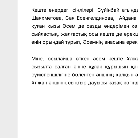
Кеште өнердегі сіңлілері, Сүйінбай аты
Шаяхметова, Сая Есенгелдинова, Айдан
қуған қызы Әсем де сазды әндерімен көп
сыйластық, жалғастық осы кеште де ерекш
әнін орындай тұрып, Әсемнің анасына ерекше
Міне, осылайша өткен әсем кеште Ұлжа
сызылта салған әніне құлақ құрышын қа
сүйіспеншілігіне бөленген әншінің халқын 
Ұлжан әншінің сыңғыр дауысы қазақ көгінд