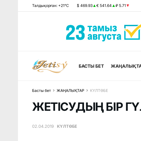
Талдықорған: +21°C
$ 469.93
€ 541.64
₽ 5.71
БАСТЫ БЕТ
ЖАҢАЛЫҚТ
Басты бет
ЖАҢАЛЫҚТАР
КҮЛТӨБЕ
ЖЕТІСУДЫҢ БІР ГҮ
02.04.2019
КҮЛТӨБЕ