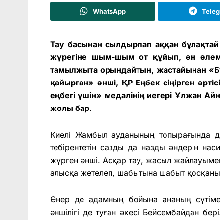
WhatsApp
Tele
Тау басынан сылдырлап аққан бұлақтай 
жүрегіне шым-шым от құйып, ән әлемі
тамылжыта орындайтын, жастайынан «Бү
қайырған» әнші, ҚР Еңбек сіңірген әрт
еңбегі үшін» медалінің иегері Ұлжан Ай
жолы бар.
Киелі Жамбыл ауданының топырағында д
тебірентетін сазды да назды әндерін нас
жүрген әнші. Асқар тау, жасыл жайлауымен
алысқа жетелеп, шабытына шабыт қосқаны
Өнер де адамның бойына ананың сүтім
әншілігі де туған әкесі Бейсембайдан бер