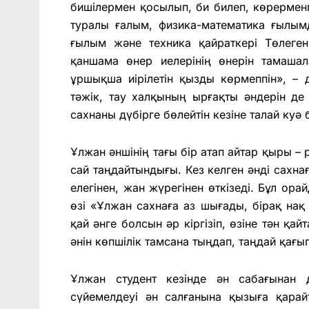
бишілермен қосылып, би билеп, көрермен
туралы ғалым, физика-математика ғылым
ғылым және техника қайраткері Төлеге
қаншама өнер иелерінің өнерін тамаша
ұршықша иірілетін қызды көрмеппін», – 
тәжік, тау халқының ырғақты әндерін де
сахнаны дүбірге бөлейтін кезіне талай куә
Ұлжан әншінің тағы бір атап айтар қыры –
сай таңдайтындығы. Кез келген әнді сахна
елегінен, жан жүрегінен өткізеді. Бұл о
өзі «Ұлжан сахнаға аз шығады, бірақ нақ
қай әнге болсын әр кіргізіп, өзіне тән қ
әнін көпшілік тамсана тыңдап, таңдай қағы
Ұлжан студент кезінде ән сабағынан 
сүйемелдеуі ән салғанына қызыға қарай