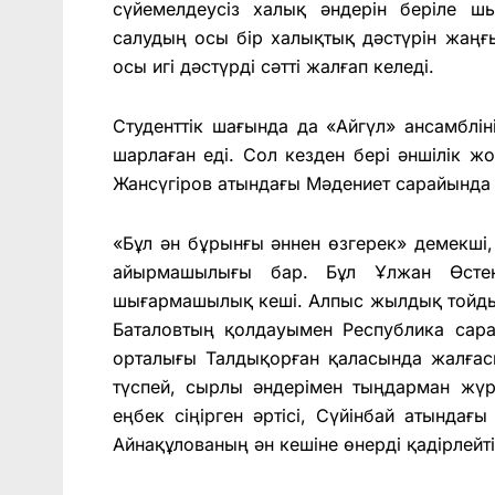
сүйемелдеусіз халық әндерін беріле ш
салудың осы бір халықтық дәстүрін жаңғ
осы игі дәстүрді сәтті жалғап келеді.
Студенттік шағында да «Айгүл» ансамблін
шарлаған еді. Сол кезден бері әншілік жо
Жансүгіров атындағы Мәдениет сарайында «
«Бұл ән бұрынғы әннен өзгерек» демекші, 
айырмашылығы бар. Бұл Ұлжан Өсте
шығармашылық кеші. Алпыс жылдық тойды
Баталовтың қолдауымен Республика сара
орталығы Талдықорған қаласында жалғас
түспей, сырлы әндерімен тыңдарман жүр
еңбек сіңірген әртісі, Сүйінбай атында
Айнақұлованың ән кешіне өнерді қадірлейт