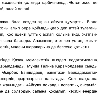
н жездесінің қолында тәрбиеленеді. Өстен әкесі де
й, аялай өсірді.
лжан бала кезден-ақ ән айтуға құмартты. Бірде
соны алып бере қоймадыңдар деп аттай тулағаны
, қос ішекті ұлттық аспап қолына тиді. Жатпай-
 сала бастады. Анасының етегінен ұстап, жиын-
тептің мәдени шараларына да белсене қатысты.
егінде Қазақ мемлекеттік қыздар педагогикалық
 қабылданады. Мұнда Галина Қарамолдаева сынды
в, Өмірбек Байділдаев, Бақытжан Байқадамовтай
, өнердің қыр-сырына қанығады. Сол шақтарда
ут жанындағы «Айгүл» вокалды-аспаптық ансамблі
ан да солардың сапына қосылып, кәсіби өнердің