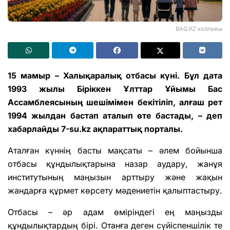
BAQ.KZ коллажы
15 мамыр – Халықаралық отбасы күні. Бұл дата
1993 жылы Біріккен Ұлттар Ұйымы Бас
Ассамблеясының шешімімен бекітіліп, алғаш рет
1994 жылдан бастап аталып өте бастады, – деп
хабарлайды 7-su.kz ақпараттық порталы.
Аталған күннің басты мақсаты – әлем бойынша
отбасы құндылықтарына назар аудару, жанұя
институтының маңызын арттыру және жақын
жандарға құрмет көрсету мәдениетін қалыптастыру.
Отбасы – әр адам өміріндегі ең маңызды
құндылықтардың бірі. Отанға деген сүйіспеншілік те