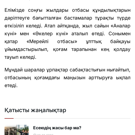
Елімізде соңғы жылдары отбасы құндылықтарын
дәріптеуге бағытталған бастамалар тұрақты түрде
өткізіліп келеді. Атап айтқанда, жыл сайын «Аналар
күні» мен «Әкелер күні» аталып өтеді. Сонымен
қатар «Мерейлі отбасы» ұлттық байқауы
ұйымдастырылып, қоғам тарапынан кең қолдау
тауып келеді.
Мұндай шаралар ұрпақтар сабақтастығын нығайтып,
отбасының қоғамдағы маңызын арттыруға ықпал
етеді.
Қатысты жаңалықтар
Есеюдің жасы бар ма?