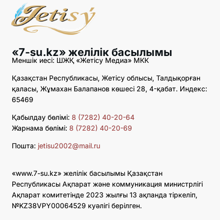
«7-su.kz» желілік басылымы
Меншік иесі: ШЖҚ «Жетісу Медиа» МКК
Қазақстан Республикасы, Жетісу облысы, Талдықорған
қаласы, Жұмахан Балапанов көшесі 28, 4-қабат. Индекс:
65469
Қабылдау бөлімі:
8 (7282) 40-20-64
Жарнама бөлімі:
8 (7282) 40-20-69
Пошта:
jetisu2002@mail.ru
«www.7-su.kz» желілік басылымы Қазақстан
Республикасы Ақпарат және коммуникация министрлігі
Ақпарат комитетінде 2023 жылғы 13 ақпанда тіркеліп,
№KZ38VPY00064529 куәлігі берілген.