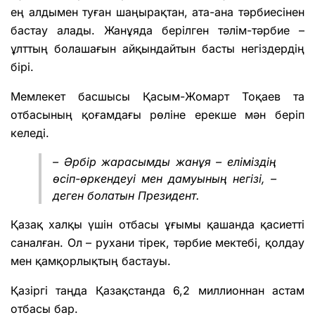
ең алдымен туған шаңырақтан, ата-ана тәрбиесінен
бастау алады. Жанұяда берілген тәлім-тәрбие –
ұлттың болашағын айқындайтын басты негіздердің
бірі.
Мемлекет басшысы Қасым-Жомарт Тоқаев та
отбасының қоғамдағы рөліне ерекше мән беріп
келеді.
– Әрбір жарасымды жанұя – еліміздің
өсіп-өркендеуі мен дамуының негізі, –
деген болатын Президент.
Қазақ халқы үшін отбасы ұғымы қашанда қасиетті
саналған. Ол – рухани тірек, тәрбие мектебі, қолдау
мен қамқорлықтың бастауы.
Қазіргі таңда Қазақстанда 6,2 миллионнан астам
отбасы бар.