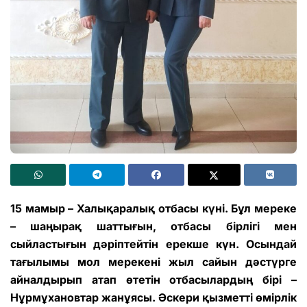
15 мамыр – Халықаралық отбасы күні. Бұл мереке
– шаңырақ шаттығын, отбасы бірлігі мен
сыйластығын дәріптейтін ерекше күн. Осындай
тағылымы мол мерекені жыл сайын дәстүрге
айналдырып атап өтетін отбасылардың бірі –
Нұрмұхановтар жанұясы. Әскери қызметті өмірлік