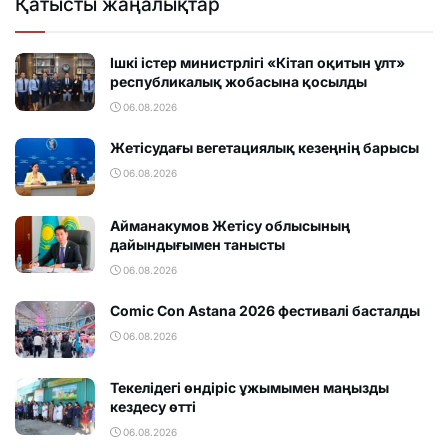
Қатысты жаңалықтар
Ішкі істер министрлігі «Кітап оқитын ұлт»
республикалық жобасына қосылды
06.08.2026
Жетісудағы вегетациялық кезеңнің барысы
06.08.2026
Айманакумов Жетісу облысының
дайындығымен танысты
06.08.2026
Comic Con Astana 2026 фестивалi басталды
06.08.2026
Текелідегі өндіріс ұжымымен маңызды
кездесу өтті
06.08.2026