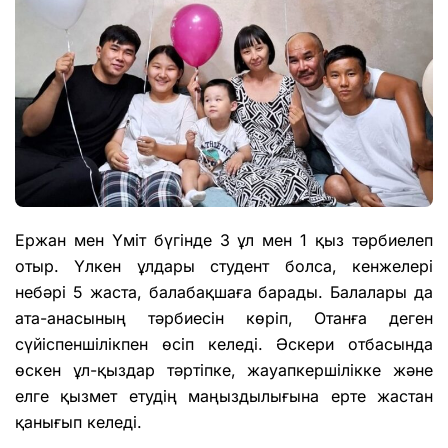
Ержан мен Үміт бүгінде 3 ұл мен 1 қыз тәрбиелеп
отыр. Үл
кен ұлдары студент болса, кенже
лері
небәрі
5
жаста, балабақшаға барады. Балалары да
ата-анасының тәрбиесін көріп, Отанға деген
сүйіспеншілікпен өсіп келеді. Әскери отбасында
өскен ұл-қыздар тәртіпке, жауапкершілікке және
елге қызмет етудің маңыздылығына ерте жастан
қанығып келеді.