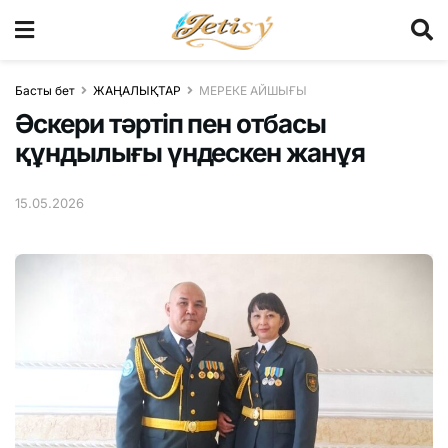
Басты бет
ЖАҢАЛЫҚТАР
МЕРЕКЕ АЙШЫҒЫ
Әскери тәртіп пен отбасы
құндылығы үндескен жанұя
15.05.2026