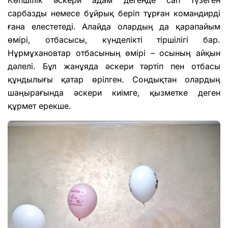
Көпшілік әскери адам дегенде сап түзеген
сарбазды немесе бұйрық беріп тұрған командирді
ғана елестетеді. Алайда олардың да қарапайым
өмірі, отбасысы, күнделікті тіршілігі бар.
Нұрмұхановтар отбасының өмірі – осының айқын
дәлелі. Бұл жанұяда әскери тәртіп пен отбасы
құндылығы қатар өрілген. Сондықтан олардың
шаңырағында әскери киімге, қызметке деген
құрмет ерекше.