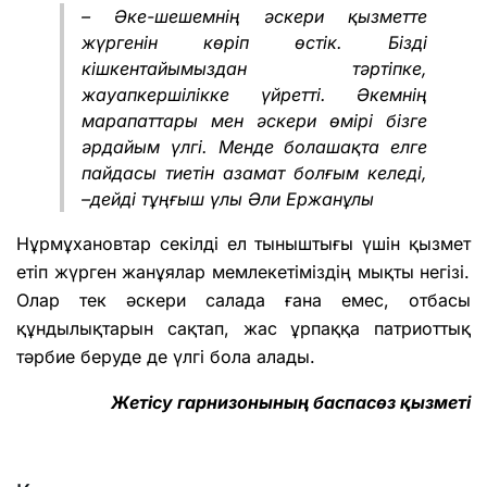
–
Әке-шешемнің әскери қызметте
жүргенін көріп өстік. Бізді
кішкентайымыздан тәртіпке,
жауапкершілікке үйретті. Әкемнің
марапаттары мен әскери өмірі бізге
әрдайым үлгі.
Менде б
олашақта елге
пайдасы тиетін азамат болғым келеді,
–дейді тұңғыш үлы Әли Ержанұлы
Нұрмұхановтар секілді ел тыныштығы үшін қызмет
етіп жүрген жанұялар
мемлекетіміздің мықты негізі.
Олар тек әскери салада ғана емес, отбасы
құндылықтарын сақтап, жас ұрпаққа патриоттық
тәрбие беруде де үлгі бола алады.
Жетісу гарнизонының баспасөз қызметі