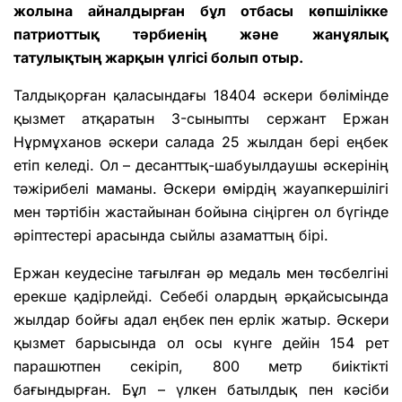
жолына айналдырған бұл отбасы көпшілікке
патриоттық тәрбиенің және жанұялық
татулықтың жарқын үлгісі болып отыр.
Талдықорған қаласындағы 18404 әскери бөлімінде
қызмет атқаратын 3-сыныпты сержант Е
ржан
Нұрмұханов әскери салада 2
5
жылдан бері еңбек
етіп келеді. Ол – десанттық-шабуылдаушы әскерінің
тәжірибелі маманы. Әскери өмірдің жауапкершілігі
мен тәртібін жастайынан бойына сіңірген ол бүгінде
әріптестері арасында сыйлы
азаматтың
бірі.
Ержан кеудесіне тағылған әр медаль мен төсбелгіні
ерекше қадірлейді. Себебі олардың әрқайсысында
жылдар бойғы адал еңбек
пен
ерлік жатыр. Әскери
қызмет барысында ол осы күнге дейін 154 рет
парашютпен секіріп, 800 метр биіктікті
бағындырған. Бұл – үлкен батылдық пен кәсіби