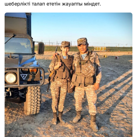
шеберлікті талап ететін жауапты міндет.