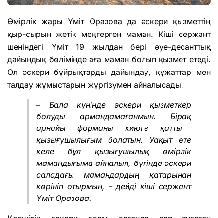
Ө
мірлік жары Үміт Оразова да әскери қызметтің
қыр-сырын жетік меңгерген маман. Кіші сержант
шеніндегі Үміт 1
9
жылдан бері әуе-десанттық
дайындық бөлімінде аға маман болып
қызмет
етеді.
Ол әскери бұйрықтарды дайындау, құжаттар мен
талдау жұмыстарын жүргізумен айналысады.
–
Б
ала күнінде әскери
қызметкер
болуды армандамаған
мын
.
Бірақ
арнайы форманы киюге
қатты
қызығушылығы
м
бол
атын
. Уақыт өте
келе бұл
қызығушылық өмірлік
мамандығы
ма
айналып, бүгінде әскери
сала
дағы
маманда
рдың
қатарынан
көрініп отыр
мын, – дейді кіші сержант
Үміт Оразова.