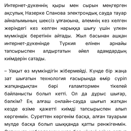
Интернет-дүкеннің қыры мен сырын меңгерген
ақсулық Назерке Спанова электрондық сауда тауар
айналымының шексіз ұлғаюына, әлемнің кез келген
жеріндегі кез келген нарыққа шығу үшін үлкен
мүмкіндік беретінін айтады. Жыл басынан ашқан
интернет-дүкенінде Түркия елінен арнайы
тапсырыспен алдыртатын әйел адамдардың
киімдерін сатады.
– Уақыт өз мүмкіндігін жібермейді. Күнде бір жаңа
зат шығатын технология ғасырында өмір сүріп
жатқандықтан бәрі ғаламтормен тікелей
байланысты болып кетті. Ол да дұрыс шығар,
бәлкім? Ең алғаш онлайн-сауда шығып жатқан
кезде өзіме қажетті киімді тапсырыспен алып
көргенмін. Суреттен көргенім басқа, алған тауарым
мүлде басқа болып шыққанда қатты ренжігенмін.