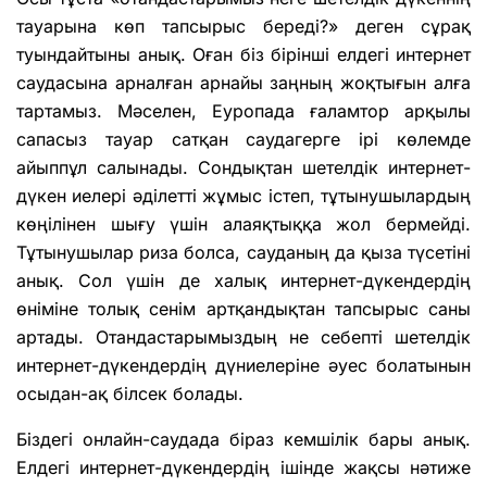
тауарына көп тапсырыс береді?» деген сұрақ
туындайтыны анық. Оған біз бірінші елдегі интернет
саудасына арналған арнайы заңның жоқтығын алға
тартамыз. Мәселен, Еуропада ғаламтор арқылы
сапасыз тауар сатқан саудагерге ірі көлемде
айыппұл салынады. Сондықтан шетелдік интернет-
дүкен иелері әділетті жұмыс істеп, тұтынушылардың
көңілінен шығу үшін алаяқтыққа жол бермейді.
Тұтынушылар риза болса, сауданың да қыза түсетіні
анық. Сол үшін де халық интернет-дүкендердің
өніміне толық сенім артқандықтан тапсырыс саны
артады. Отандастарымыздың не себепті шетелдік
интернет-дүкендердің дүниелеріне әуес болатынын
осыдан-ақ білсек болады.
Біздегі онлайн-саудада біраз кемшілік бары анық.
Елдегі интернет-дүкендердің ішінде жақсы нәтиже