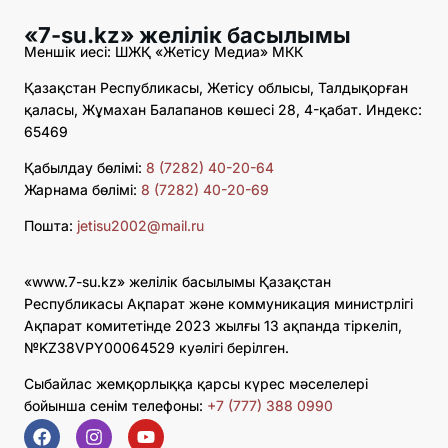
«7-su.kz» желілік басылымы
Меншік иесі: ШЖҚ «Жетісу Медиа» МКК
Қазақстан Республикасы, Жетісу облысы, Талдықорған
қаласы, Жұмахан Балапанов көшесі 28, 4-қабат. Индекс:
65469
Қабылдау бөлімі:
8 (7282) 40-20-64
Жарнама бөлімі:
8 (7282) 40-20-69
Пошта:
jetisu2002@mail.ru
«www.7-su.kz» желілік басылымы Қазақстан
Республикасы Ақпарат және коммуникация министрлігі
Ақпарат комитетінде 2023 жылғы 13 ақпанда тіркеліп,
№KZ38VPY00064529 куәлігі берілген.
Сыбайлас жемқорлыққа қарсы күрес мәселелері
бойынша сенім телефоны:
+7 (777) 388 0990