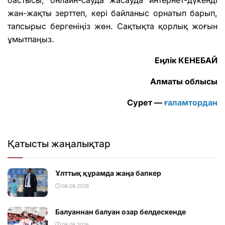
бастысы, онлайн-сауда жасауда интернет-дүкенді
жан-жақты зерттеп, кері байланыс орнатып барып,
тапсырыс бергеніңіз жөн. Сақтықта қорлық жоғын
ұмытпаңыз.
Еңлік КЕНЕБАЙ
Алматы облысы
Сурет —
ғаламтордан
Қатысты жаңалықтар
Ұлттық құрамда жаңа бапкер
08.08.2026
Балуаннан балуан озар белдескенде
08.08.2026