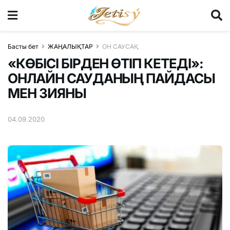
Басты бет
ЖАҢАЛЫҚТАР
ОН САУСАҚ
«КӨБІСІ БІРДЕН ӨТІП КЕТЕДІ»:
ОНЛАЙН САУДАНЫҢ ПАЙДАСЫ
МЕН ЗИЯНЫ
04.09.2020