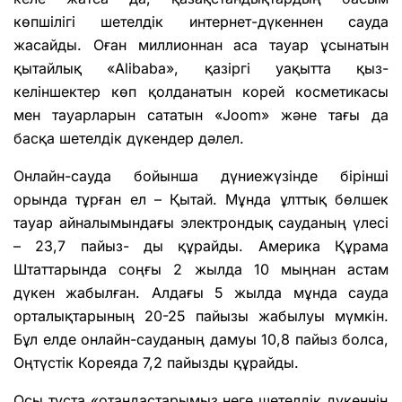
көпшілігі шетелдік интернет-дүкеннен сауда
жасайды. Оған миллионнан аса тауар ұсынатын
қытайлық «Alibaba», қазіргі уақытта қыз-
келіншектер көп қолданатын корей косметикасы
мен тауарларын сататын «Joom» және тағы да
басқа шетелдік дүкендер дәлел.
Онлайн-сауда бойынша дүниежүзінде бірінші
орында тұрған ел – Қытай. Мұнда ұлттық бөлшек
тауар айналымындағы электрондық сауданың үлесі
– 23,7 пайыз- ды құрайды. Америка Құрама
Штаттарында соңғы 2 жылда 10 мыңнан астам
дүкен жабылған. Алдағы 5 жылда мұнда сауда
орталықтарының 20-25 пайызы жабылуы мүмкін.
Бұл елде онлайн-сауданың дамуы 10,8 пайыз болса,
Оңтүстік Кореяда 7,2 пайызды құрайды.
Осы тұста «отандастарымыз неге шетелдік дүкеннің