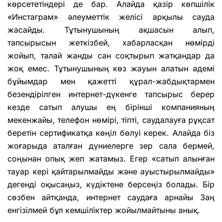
көрсететіндері де бар. Алайда қазір көпшілік
«Инстаграм» әлеуметтік желісі арқылы сауда
жасайды. Тұтынушының ақшасын алып,
тапсырысын жеткізбей, хабарласқан нөмірді
жойып, талай жанды сан соқтырып жатқандар да
жоқ емес. Тұтынушының көз жауын алатын әдемі
бұйымдар мен қажетті құрал-жабдықтармен
безендірілген интернет-дүкенге тапсырыс берер
кезде сатып алушы ең бірінші компанияның
мекенжайы, телефон нөмірі, тіпті, саудалауға рұқсат
беретін сертификатқа көңіл бөлуі керек. Алайда біз
жоғарыда аталған дүниелерге зер сала бермей,
соңынан опық жеп жатамыз. Егер «сатып алынған
тауар кері қайтарылмайды және ауыстырылмайды»
дегенді оқысаңыз, күдіктене берсеңіз болады. Бір
сөзбен айтқанда, интернет саудаға арнайы Заң
енгізілмей бұл кемшіліктер жойылмайтыны анық.