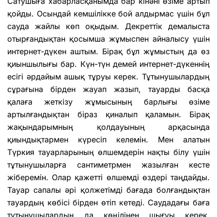
Сатушыға хабарласқанымда бар кінәні өзіме артып
қойды. Осындай кемшілікке бой алдырмас үшін бұл
сауда жайлы көп оқыдым. Декреттік демалыста
отырғандықтан қосымша жұмыспен айналысу үшін
интернет-дүкен аштым. Бірақ бұл жұмыстың да өз
қиыншылығы бар. Күн-түн демей интернет-дүкеннің
есігі әрдайым ашық тұруы керек. Тұтынушылардың
сұрағына бірден жауап жазып, тауарды басқа
қалаға жеткізу жұмысының барлығы өзіме
артылғандықтан біраз қиналып қаламын. Бірақ
жақындарымның қолдауының арқасында
қиындықтармен күресіп келемін. Мен алатын
Түркия тауарларының өлшемдерін нақты білу үшін
тұтынушыларға сантиметрмен жазылған кесте
жіберемін. Олар қажетті өлшемді өздері таңдайды.
Тауар сапалы әрі қолжетімді бағада болғандықтан
тауардың көбісі бірден өтіп кетеді. Саудадағы баға
тұтынушылардың да көңілінен шығуы керек.