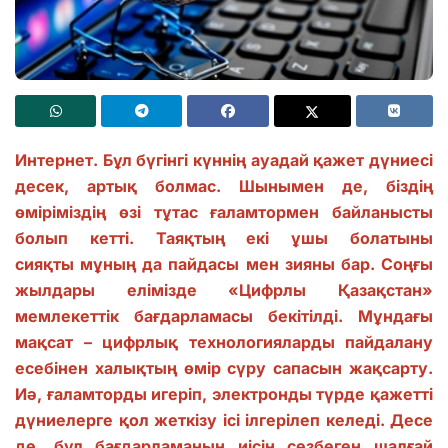
Интернет. Бұл бүгінгі күннің ауадай қажет дүниесі
десек, артық болмас. Шынымен де, біздің
өміріміздің өзі тұтас ғаламтормен байланысты
болып кетті. Таяқтың екі ұшы болатыны
сияқты мұның да пайдасы мен зияны бар. Соңғы
жылдары елімізде «Цифрлы Қазақстан»
мемлекеттік бағдарламасы бекітілді. Мұндағы
мақсат – цифрлық технологияларды пайдалану
есебінен халықтың өмір сүру сапасын жақсарту.
Иә, ғаламторды игеріп, электронды түрде қажетті
дүниелерге қол жеткізу ісі ілгерілеп келеді. Десе
де, бұл бағдарламаның иісін сезбеген шалғай