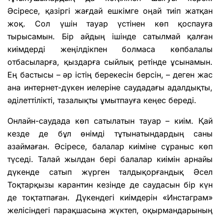
Әсіресе, қазіргі жағдай ешкімге оңай тиіп жатқан
жоқ. Сол үшін тауар үстінен көп қоспауға
тырысамын. Бір айдың ішінде сатылмай қалған
киімдерді жеңілдікпен болмаса көпбалалы
отбасыларға, қыздарға сыйлық ретінде ұсынамын.
Ең бастысы – әр істің берекесін берсін, – деген жас
ана интернет-дүкен иелеріне саудадағы адалдықты,
әділеттілікті, тазалықты ұмытпауға кеңес береді.
Онлайн-саудада көп сатылатын тауар – киім. Қай
кезде де бұл өнімді тұтынатындардың саны
азаймаған. Әсіресе, балалар киіміне сұраныс көп
түседі. Талай жылдан бері балалар киімін арнайы
дүкенде сатып жүрген талдықорғандық Әсел
Тоқтарқызы карантин кезінде де саудасын бір күн
де тоқтатпаған. Дүкендегі киімдерін «Инстаграм»
желісіндегі парақшасына жүктеп, оқырмандарының