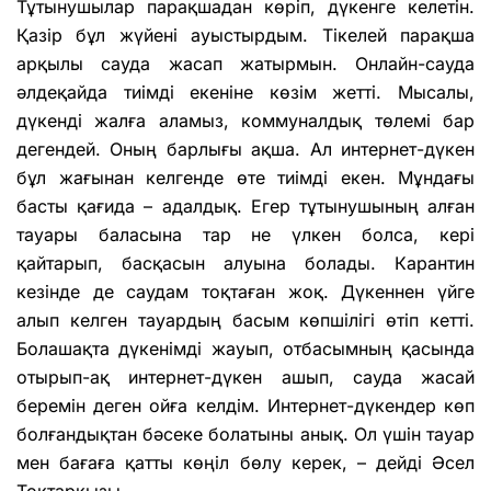
Тұтынушылар парақшадан көріп, дүкенге келетін.
Қазір бұл жүйені ауыстырдым. Тікелей парақша
арқылы сауда жасап жатырмын. Онлайн-сауда
әлдеқайда тиімді екеніне көзім жетті. Мысалы,
дүкенді жалға аламыз, коммуналдық төлемі бар
дегендей. Оның барлығы ақша. Ал интернет-дүкен
бұл жағынан келгенде өте тиімді екен. Мұндағы
басты қағида – адалдық. Егер тұтынушының алған
тауары баласына тар не үлкен болса, кері
қайтарып, басқасын алуына болады. Карантин
кезінде де саудам тоқтаған жоқ. Дүкеннен үйге
алып келген тауардың басым көпшілігі өтіп кетті.
Болашақта дүкенімді жауып, отбасымның қасында
отырып-ақ интернет-дүкен ашып, сауда жасай
беремін деген ойға келдім. Интернет-дүкендер көп
болғандықтан бәсеке болатыны анық. Ол үшін тауар
мен бағаға қатты көңіл бөлу керек, – дейді Әсел