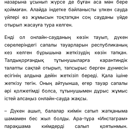
назарына ұсынып жүрсе де бұған аса мән бере
қоймаған. Алайда індетке байланысты үлкен сауда
үйлері өз жұмысын тоқтатқан соң сауданы үйде
отырып жасауға тура келген.
Енді ол онлайн-сауданың көзін тауып, дүкен
сөрелеріндегі сапалы тауарларын республиканың
кез келген бұрышына жеткізудің көзін тапқан.
Талдықорғандық тұтынушыларға карантиндік
талапты сақтай отырып, тапсырыс берген дүниесін
есігінің алдына дейін жеткізіп береді. Қала ішіне
жеткізу тегін. Оның айтуынша, егер тауар сапалы
әрі қолжетімді болса, тұтынушымен дұрыс жұмыс
істей алсаңыз онлайн-сауда жақсы.
– Дүкен ашып, балалар киімін сатып жатқаныма
шамамен бес жыл болды. Ара-тұра «Инстаграм»
парақшама киімдерді салып қоятынмын.