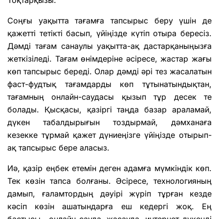
Тоқтарқызы.
Соңғы уақытта тағамға тапсырыс беру үшін де
қажетті тетікті басып, үйіңізде күтіп отыра бересіз.
Дәмді тағам санаулы уақытта-ақ дастарқаныңызға
жеткізіледі. Тағам өнімдеріне әсіресе, жастар жағы
көп тапсырыс береді. Олар дәмді әрі тез жасалатын
фаст-фудтық тағамдарды көп тұтынатындықтан,
тағамның онлайн-саудасы қызып тұр десек те
болады. Қысқасы, қазіргі таңда базар араламай,
дүкен табалдырығын тоздырмай, дәмханаға
кезекке тұрмай қажет дүниеңізге үйіңізде отырып-
ақ тапсырыс бере аласыз.
Иә, қазір еңбек етемін деген адамға мүмкіндік көп.
Тек көзін тапса болғаны. Әсіресе, технологияның
дамып, ғаламтордың дәуірі жүріп тұрған кезде
кәсіп көзін ашатындарға еш кедергі жоқ. Ең