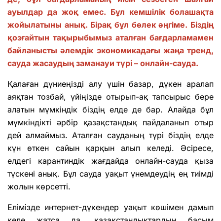
ауылдар да жоқ емес. Бұл кемшілік болашақта
жойылатыны анық. Бірақ бұл бөлек әңгіме. Біздің
қозғайтын тақырыбымыз аталған бағдарламамен
байланысты әлемдік экономикадағы жаңа тренд,
сауда жасаудың заманауи түрі – онлайн-сауда.
Қалаған дүниеңізді алу үшін базар, дүкен аралап
аяқтан тозбай, үйіңізде отырып-ақ тапсырыс бере
алатын мүмкіндік біздің елде де бар. Алайда бұл
мүмкіндікті әрбір қазақстандық пайдаланып отыр
дей алмаймыз. Аталған сауданың түрі біздің елде
күн өткен сайын қарқын алып келеді. Әсіресе,
елдегі карантиндік жағдайда онлайн-сауда қыза
түскені анық. Бұл сауда уақыт үнемдеудің ең тиімді
жолын көрсетті.
Елімізде интернет-дүкендер уақыт көшімен дамып
келе жатса да, қазақстандықтардың басым