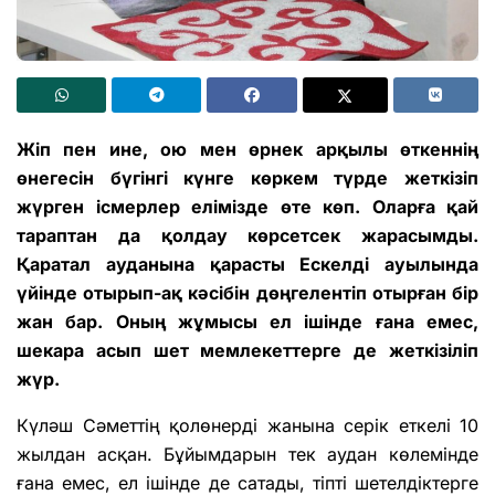
Жіп пен ине, ою мен өрнек арқылы өткеннің
өнегесін бүгінгі күнге көркем түрде жеткізіп
жүрген ісмерлер елімізде өте көп. Оларға қай
тараптан да қолдау көрсетсек жарасымды.
Қаратал ауданына қарасты Ескелді ауылында
үйінде отырып-ақ кәсібін дөңгелентіп отырған бір
жан бар. Оның жұмысы ел ішінде ғана емес,
шекара асып шет мемлекеттерге де жеткізіліп
жүр.
Күләш Сәметтің қолөнерді жанына серік еткелі 10
жылдан асқан. Бұйымдарын тек аудан көлемінде
ғана емес, ел ішінде де сатады, тіпті шетелдіктерге