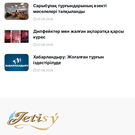
Сарыбұлақ тұрғындарының өзекті
мәселелері талқыланды
07.08.2026
Дипфейктер мен жалған ақпаратқа қарсы
күрес
07.08.2026
Хабарландыру: Жоғалған тұрғын
іздестірілуде
07.08.2026