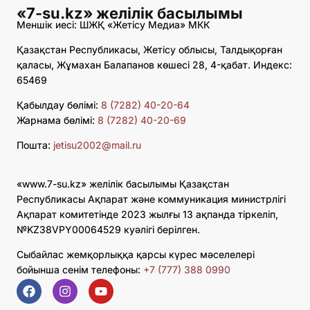
«7-su.kz» желілік басылымы
Меншік иесі: ШЖҚ «Жетісу Медиа» МКК
Қазақстан Республикасы, Жетісу облысы, Талдықорған
қаласы, Жұмахан Балапанов көшесі 28, 4-қабат. Индекс:
65469
Қабылдау бөлімі:
8 (7282) 40-20-64
Жарнама бөлімі:
8 (7282) 40-20-69
Пошта:
jetisu2002@mail.ru
«www.7-su.kz» желілік басылымы Қазақстан
Республикасы Ақпарат және коммуникация министрлігі
Ақпарат комитетінде 2023 жылғы 13 ақпанда тіркеліп,
№KZ38VPY00064529 куәлігі берілген.
Сыбайлас жемқорлыққа қарсы күрес мәселелері
бойынша сенім телефоны:
+7 (777) 388 0990