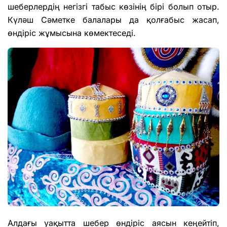
шеберлердің негізгі табыс көзінің бірі болып отыр.
Күләш Сәметке балалары да қолғабыс жасап,
өндіріс жұмысына көмектеседі.
Алдағы уақытта шебер өндіріс аясын кеңейтіп,