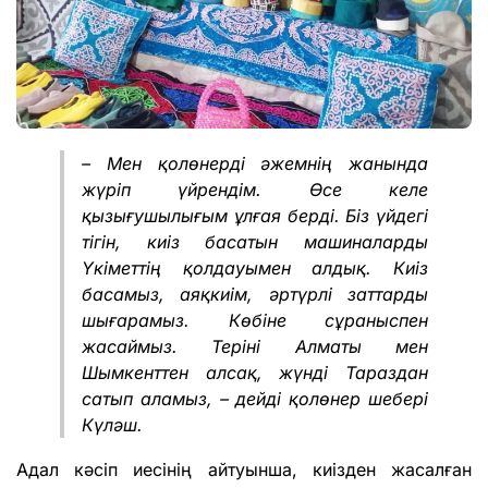
– Мен қолөнерді әжемнің жанында
жүріп үйрендім. Өсе келе
қызығушылығым ұлғая берді. Біз үйдегі
тігін, киіз басатын машиналарды
Үкіметтің қолдауымен алдық. Киіз
басамыз, аяқкиім, әртүрлі заттарды
шығарамыз. Көбіне сұраныспен
жасаймыз. Теріні Алматы мен
Шымкенттен алсақ, жүнді Тараздан
сатып аламыз, – дейді қолөнер шебері
Күләш.
Адал кәсіп иесінің айтуынша, киізден жасалған