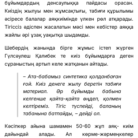
бұйымдардың денсаулыққа пайдасы орасан.
Киіздің жылуы мен жұмсақтығы, табиғи құрылымы
әсіресе балалар аяқкиімінде үлкен рөл атқарады.
Тігіссіз әдіспен жасалатын мәсі мен кебістер аяққа
жайлы әрі ұзақ уақытқа шыдамды.
Шебердің жанында бірге жұмыс істеп жүрген
Гүлсәулеш Қалибек те киіз бұйымдарға деген
сұраныстың артып келе жатқанын айтады.
– Ата-бабамыз синтетика қолданбаған
ғой. Киіз денеге жылу беретін табиғи
материал. Әр бұйымды бабына
келгенше қайта-қайта өңдеп, қолмен
келтіреміз. Тігіс түспейді, баланың
табанына батпайды, – дейді ол.
Кәсіпкер айына шамамен 50-60 жұп аяқ- киім
дайындай алады. Ал көрме-жәрмеңкелер