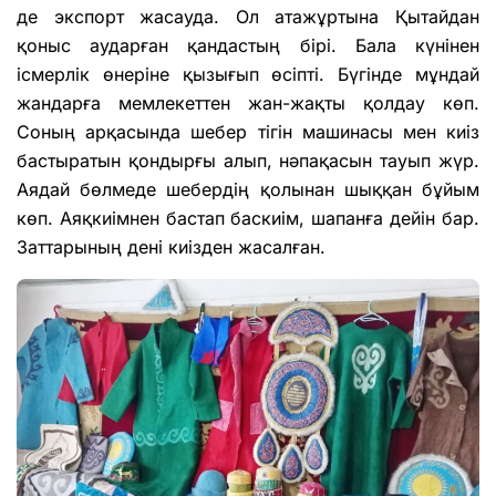
де экспорт жасауда. Ол атажұртына Қытайдан
қоныс аударған қандастың бірі. Бала күнінен
ісмерлік өнеріне қызығып өсіпті. Бүгінде мұндай
жандарға мемлекеттен жан-жақты қолдау көп.
Соның арқасында шебер тігін машинасы мен киіз
бастыратын қондырғы алып, нәпақасын тауып жүр.
Аядай бөлмеде шебердің қолынан шыққан бұйым
көп. Аяқкиімнен бастап баскиім, шапанға дейін бар.
Заттарының дені киізден жасалған.