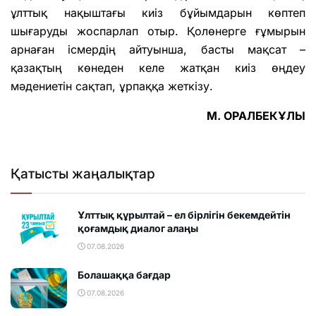
ұлттық нақыштағы киіз бұйымдарын көптеп
шығаруды жоспарлап отыр. Қолөнерге ғұмырын
арнаған ісмердің айтуынша, басты мақсат –
қазақтың көнеден келе жатқан киіз өңдеу
мәдениетін сақтап, ұрпаққа жеткізу.
М. ОРАЛБЕКҰЛЫ
Қатысты жаңалықтар
Ұлттық құрылтай – ел бірлігін бекемдейтін
қоғамдық диалог алаңы
07.08.2026
Болашаққа бағдар
07.08.2026