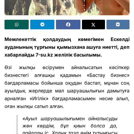
Мемлекеттік қолдаудың көмегімен Ескелді
ауданының тұрғыны қымызхана ашуға ниетті, деп
хабарлайды 7-su.kz желілік басылымы.
Өзі жылқы өсірумен айналысатын кәсіпкер
бизнестегі алғашқы қадамын «Бастау бизнес»
бағдарламасы бойынша оқудан бастап, мұнан соң
ауылдық жерлерде мал шаруашылығын дамытуға
арналған «Игілік» бағдарламасымен несие алып,
оған жылқы сатып алған.
«Ауыл шаруашылығымен айналысуды
жөн көрдім, бұл қиын болса да,
пайдалы іс. Халық таза өнім тұтынғысы