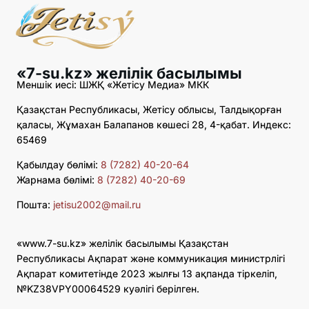
«7-su.kz» желілік басылымы
Меншік иесі: ШЖҚ «Жетісу Медиа» МКК
Қазақстан Республикасы, Жетісу облысы, Талдықорған
қаласы, Жұмахан Балапанов көшесі 28, 4-қабат. Индекс:
65469
Қабылдау бөлімі:
8 (7282) 40-20-64
Жарнама бөлімі:
8 (7282) 40-20-69
Пошта:
jetisu2002@mail.ru
«www.7-su.kz» желілік басылымы Қазақстан
Республикасы Ақпарат және коммуникация министрлігі
Ақпарат комитетінде 2023 жылғы 13 ақпанда тіркеліп,
№KZ38VPY00064529 куәлігі берілген.