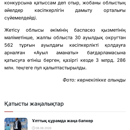
конкурсына қатыссам деп отыр, жобаны облыстың
әйелдер кәсіпкерлігін дамыту орталығы
сүйемелдейді.
Жетісу облысы әкімінің баспасөз қызметінің
мәліметінше, жалпы облыста 30 ауылдық округтан
562 тұрғын ауылдағы кәсіпкерлікті қолдауға
арналған «Ауыл аманаты» бағдарламасына
қатысуға өтініш берген, қазіргі кезде 3 млрд. 286
млн. теңгеге пул қалыптастырылды.
Фото: көрнекілікке алынды
Қатысты жаңалықтар
Ұлттық құрамда жаңа бапкер
08.08.2026