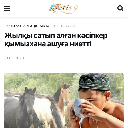
Басты бет
ЖАҢАЛЫҚТАР
ОН САУСАҚ
Жылқы сатып алған кәсіпкер
қымызхана ашуға ниетті
31.05.2023