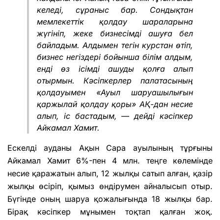
келеді, сұраныс бар. Сондықтан
мемлекеттік қолдау шараларына
жүгініп, жеке бизнесімді ашуға бел
байладым. Алдымен тегін курстан өтіп,
бизнес негіздері бойынша білім алдым,
енді өз ісімді ашуды қолға алып
отырмын. Кәсіпкерлер палатасының
қолдауымен «Ауыл шаруашылығын
қаржылай қолдау қоры» АҚ-дан несие
алып, іс бастадым, — дейді кәсіпкер
Айкамал Хамит.
Ескелді ауданы Ақын Сара ауылының тұрғыны
Айкамал Хамит 6%-пен 4 млн. теңге көлемінде
несие қаражатын алып, 12 жылқы сатып алған, қазір
жылқы өсіріп, қымыз өндірумен айналысып отыр.
Бүгінде оның шаруа қожалығында 18 жылқы бар.
Бірақ кәсіпкер мұнымен тоқтап қалған жоқ.