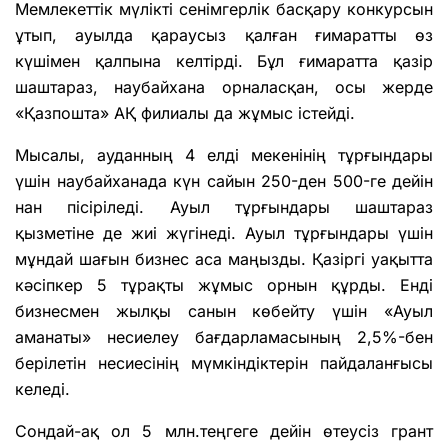
Мемлекеттік мүлікті сенімгерлік басқару конкурсын
ұтып, ауылда қараусыз қалған ғимаратты өз
күшімен қалпына келтірді. Бұл ғимаратта қазір
шаштараз, наубайхана орналасқан, осы жерде
«Қазпошта» АҚ филиалы да жұмыс істейді.
Мысалы, ауданның 4 елді мекенінің тұрғындары
үшін наубайханада күн сайын 250-ден 500-ге дейін
нан пісіріледі. Ауыл тұрғындары шаштараз
қызметіне де жиі жүгінеді. Ауыл тұрғындары үшін
мұндай шағын бизнес аса маңызды. Қазіргі уақытта
кәсіпкер 5 тұрақты жұмыс орнын құрды. Енді
бизнесмен жылқы санын көбейту үшін «Ауыл
аманаты» несиелеу бағдарламасының 2,5%-бен
берілетін несиесінің мүмкіндіктерін пайдаланғысы
келеді.
Сондай-ақ ол 5 млн.теңгеге дейін өтеусіз грант