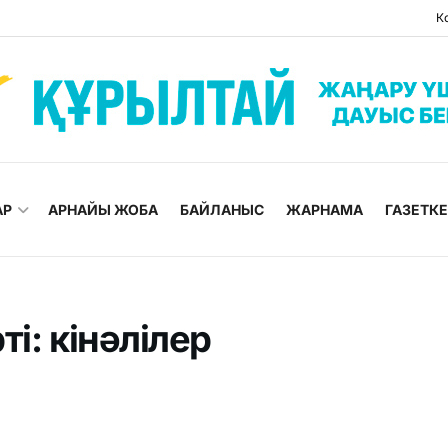
К
АР
АРНАЙЫ ЖОБА
БАЙЛАНЫС
ЖАРНАМА
ГАЗЕТК
і: кінәлілер