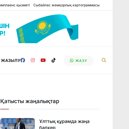
омплаенс қызметі
Сыбайлас жемқорлық картограммасы
Е ЖАЗЫЛУ
ЖАЗУ
Қатысты жаңалықтар
Ұлттық құрамда жаңа
бапкер