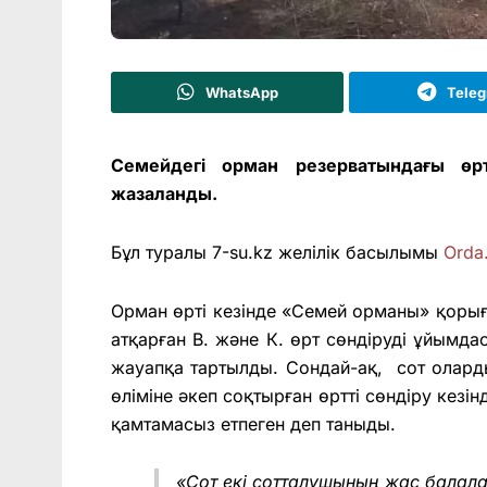
WhatsApp
Tele
Семейдегі орман резерватындағы өр
жазаланды.
Бұл туралы 7-su.kz желілік басылымы
Orda
Орман өрті кезінде «Семей орманы» қоры
атқарған В. және К. өрт сөндіруді ұйымд
жауапқа тартылды. Сондай-ақ, сот олар
өліміне әкеп соқтырған өртті сөндіру кезі
қамтамасыз етпеген деп таныды.
«Сот екі сотталушының жас балал