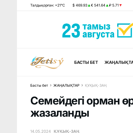
Талдықорған: +21°C
$ 469.93
€ 541.64
₽ 5.71
БАСТЫ БЕТ
ЖАҢАЛЫҚТ
Басты бет
ЖАҢАЛЫҚТАР
ҚҰҚЫҚ-ЗАҢ
Семейдегі орман өрт
жазаланды
14.05.2024
ҚҰҚЫҚ-ЗАҢ