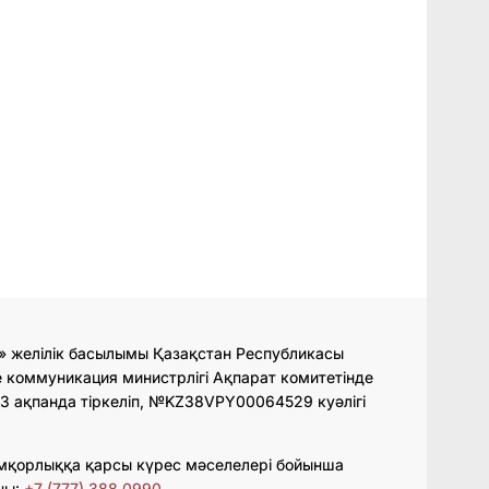
» желілік басылымы Қазақстан Республикасы
 коммуникация министрлігі Ақпарат комитетінде
3 ақпанда тіркеліп, №KZ38VPY00064529 куәлігі
мқорлыққа қарсы күрес мәселелері бойынша
ны:
+7 (777) 388 0990