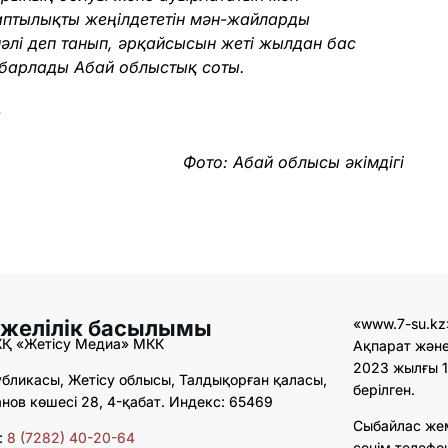
аптылықты жеңілдететін мән-жайларды
інәлі деп танып, әрқайсысын жеті жылдан бас
барлады Абай облыстық соты.
.
Фото: Абай облысы әкімдігі
 желілік басылымы
«www.7-su.kz
ЖҚ «Жетісу Медиа» МКК
Ақпарат және
2023 жылғы 1
бликасы, Жетісу облысы, Талдықорған қаласы,
берілген.
ов көшесі 28, 4-қабат. Индекс: 65469
Сыбайлас же
:
8 (7282) 40-20-64
сенім телефо