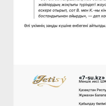
жайлардың жоқтығы түріндегі жау
ескере отырып, сот В. мен К.-ны к
бостандығынан айырды», — деп ха
Әлі үкімнің заңды күшіне енбегені айтылды
«7-su.kz»
Меншік иесі: Ш
Қазақстан Респу
Жұмахан Балапан
Қабылдау бөлімі