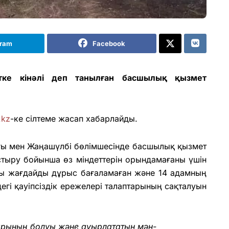
gram
Facebook
тке кінәлі деп танылған басшылық қызмет
.kz
-ке сілтеме жасап хабарлайды.
ғы мен Жаңашүлбі бөлімшесінде басшылық қызмет
астыру бойынша өз міндеттерін орындамағаны үшін
ды жағдайды дұрыс бағаламаған және 14 адамның
ндегі қауіпсіздік ережелері талаптарының сақталуын
арының болуы және ауырлататын мән-