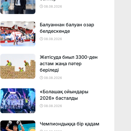
08.08.2026
Балуаннан балуан озар
белдескенде
08.08.2026
Жетісуда биыл 3300-ден
астам жаңа пәтер
беріледі
08.08.2026
«Болашақ ойындары
2026» басталды
08.08.2026
Чемпиондыққа бір қадам