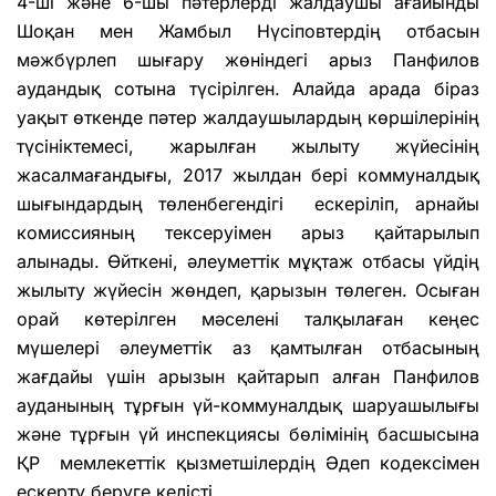
4-ші және 6-шы пәтерлерді жалдаушы ағайынды
Шоқан мен Жамбыл Нүсіповтердің отбасын
мәжбүрлеп шығару жөніндегі арыз Панфилов
аудандық сотына түсірілген. Алайда арада біраз
уақыт өткенде пәтер жалдаушылардың көршілерінің
түсініктемесі, жарылған жылыту жүйесінің
жасалмағандығы, 2017 жылдан бері коммуналдық
шығындардың төленбегендігі ескеріліп, арнайы
комиссияның тексеруімен арыз қайтарылып
алынады. Өйткені, әлеуметтік мұқтаж отбасы үйдің
жылыту жүйесін жөндеп, қарызын төлеген. Осыған
орай көтерілген мәселені талқылаған кеңес
мүшелері әлеуметтік аз қамтылған отбасының
жағдайы үшін арызын қайтарып алған Панфилов
ауданының тұрғын үй-коммуналдық шаруашылығы
және тұрғын үй инспекциясы бөлімінің басшысына
ҚР мемлекеттік қызметшілердің Әдеп кодексімен
ескерту беруге келісті.