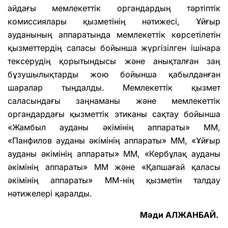
айдағы мемлекеттік органдардың тәртіптік
комиссиялары қызметінің нәтижесі, Ұйғыр
ауданының аппаратында мемлекеттік көрсетілетін
қызметтердің сапасы бойынша жүргізілген ішінара
тексерудің қорытындысы және анықталған заң
бұзушылықтарды жою бойынша қабылданған
шаралар тыңдалды. Мемлекеттік қызмет
саласындағы заңнаманы және мемлекеттік
органдардағы қызметтік этиканы сақтау бойынша
«Жамбыл ауданы әкімінің аппараты» ММ,
«Панфилов ауданы әкімінің аппараты» ММ, «Ұйғыр
ауданы әкімінің аппараты» ММ, «Кербұлақ ауданы
әкімінің аппараты» ММ және «Қапшағай қаласы
әкімінің аппараты» ММ-нің қызметін талдау
нәтижелері қаралды.
Мәди АЛЖАНБАЙ.