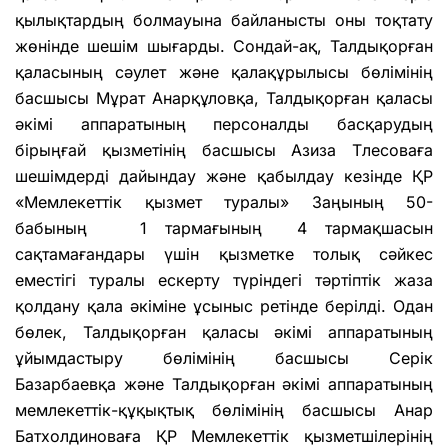
қылықтардың болмауына байланысты оны тоқтату
жөнінде шешім шығарды. Сондай-ақ, Талдықорған
қаласының сәулет және қалақұрылысы бөлімінің
басшысы Мұрат Анарқұловқа, Талдықорған қаласы
әкімі аппаратының персоналды басқарудың
бірыңғай қызметінің басшысы Азиза Тлесоваға
шешімдерді дайындау және қабылдау кезінде ҚР
«Мемлекеттік қызмет туралы» Заңының 50-
бабының 1 тармағының 4 тармақшасын
сақтамағандары үшін қызметке толық сәйкес
еместігі туралы ескерту түріндегі тәртіптік жаза
қолдану қала әкіміне ұсыныс ретінде берілді. Одан
бөлек, Талдықорған қаласы әкімі аппаратының
ұйымдастыру бөлімінің басшысы Серік
Базарбаевқа және Талдықорған әкімі аппаратының
мемлекеттік-құқықтық бөлімінің басшысы Анар
Батхолдиноваға ҚР Мемлекеттік қызметшілерінің