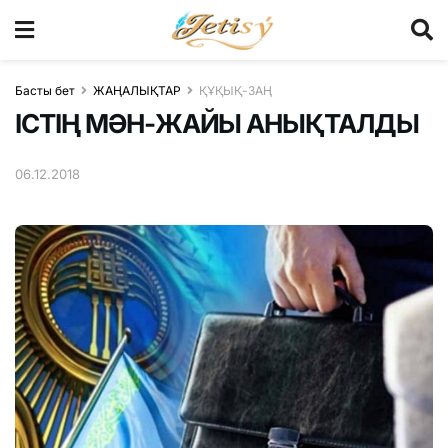
Басты бет
ЖАҢАЛЫҚТАР
ҚҰҚЫҚ-ЗАҢ
ІСТІҢ МӘН-ЖАЙЫ АНЫҚТАЛДЫ
06.12.2018