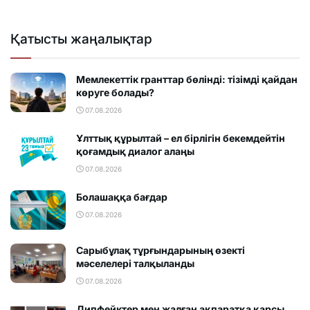
Қатысты жаңалықтар
Мемлекеттік гранттар бөлінді: тізімді қайдан
көруге болады?
07.08.2026
Ұлттық құрылтай – ел бірлігін бекемдейтін
қоғамдық диалог алаңы
07.08.2026
Болашаққа бағдар
07.08.2026
Сарыбұлақ тұрғындарының өзекті
мәселелері талқыланды
07.08.2026
Дипфейктер мен жалған ақпаратқа қарсы