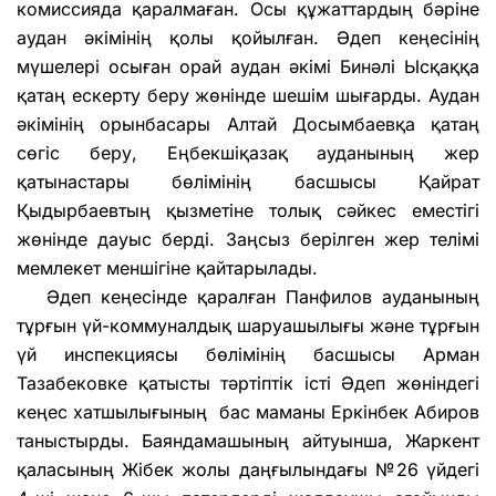
комиссияда қаралмаған. Осы құжаттардың бәріне
аудан әкімінің қолы қойылған. Әдеп кеңесінің
мүшелері осыған орай аудан әкімі Бинәлі Ысқаққа
қатаң ескерту беру жөнінде шешім шығарды. Аудан
әкімінің орынбасары Алтай Досымбаевқа қатаң
сөгіс беру, Еңбекшіқазақ ауданының жер
қатынастары бөлімінің басшысы Қайрат
Қыдырбаевтың қызметіне толық сәйкес еместігі
жөнінде дауыс берді. Заңсыз берілген жер телімі
мемлекет меншігіне қайтарылады.
Әдеп кеңесінде қаралған Панфилов ауданының
тұрғын үй-коммуналдық шаруашылығы және тұрғын
үй инспекциясы бөлімінің басшысы Арман
Тазабековке қатысты тәртіптік істі Әдеп жөніндегі
кеңес хатшылығының бас маманы Еркінбек Абиров
таныстырды. Баяндамашының айтуынша, Жаркент
қаласының Жібек жолы даңғылындағы №26 үйдегі