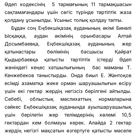
Әдеп кодексінің 5 тармағының 11 тармақшасын
сақтамағандары үшін сөгіс түрінде тәртіптік жаза
қолдану ұсынылды. Ұсыныс толық қолдау тапты.
Бұдан соң Еңбекшіқазақ ауданының әкімі Бинәлі
Ысқаққа, аудан әкімінің орынбасары Алтай
Досымбаевқа, Еңбекшіқазақ ауданының жер
қатынастары бөлімінің басшысы Қайрат
Қыдырбаевқа қатысты тәртіптік істерді Әдеп
жөніндегі кеңес хатшылығының бас маманы Т.
Кенжебеков таныстырды. Онда биыл Е. Жантоқов
есімді азаматқа жеке орман шаруашылығын өсіру
үшін екі гектар жердің негізсіз берілгені айтылды.
Себебі, облыстық мәслихаттың нормаларына
сәйкес Еңбекшіқазақ ауданында ауылшаруашылық
үшін берілетін жер телімдерінің көлемі 10,5
гектардан кем болмауы керек. Алайда 2 гектар
жердің негізгі мақсатын өзгертуге қатысты мәселе