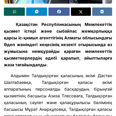
Қазақстан Республикасының Мемлекеттік
қызмет істері және сыбайлас жемқорлыққа
қарсы іс-қимыл агенттігінің Алматы облысындағы
Әдеп жөніндегі кеңесінің кезекті отырысында өз
жұмысына немқұрайды қараған мемлекеттік
қызметкерлердің әдебі қаралып, айыптыларға
жаза тағайындалды.
Алдымен Талдықорған қаласының әкімі Дастан
Шалтабаевқа, Талдықорған қаласы әкімі
аппаратының персоналды басқарудың бірыңғай
қызметінің басшысы Азиза Тлесоваға, Талдықорған
қаласының сәулет және қалақұрылысы бөлімінің
басшысы Мұрат Анарқұловқа, Талдықорған қаласы
әкімі аппаратының ұйымдастыру бөлімінің басшысы