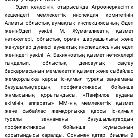
Әдеп кеңесінің отырысында Агроөнеркәсіптік
кешендегі мемлекеттік инспекция комитетінің
Алматы облыстық аумақтық инспекциясының Әдеп
жөнінӨдегі уәкілі М. Жұмағалиевтің қызмет
нәтижелері, облыстық орман шаруашылығы және
жануарлар дүниесі аумақтық инспекциясының әдеп
жөніндегі уәкілі А. Бахияновтың қызмет нәтижелері
тыңдалып, облыстық денсаулық сақтау
басқармасының мемлекеттік қызмет және сыбайлас
жемқорлыққа қарсы іс-қимыл туралы заңнаманы
бұзушылықтардың профилактикасы бойынша
жұмысының қорытындысы, «Панфилов ауданы
әкімінің аппараты» ММ-нің мемлекеттік қызмет
және сыбайлас жемқорлыққа қарсы іс-қимыл
туралы заңнаманы бұзушылықтардың
профилактикасы бойынша жұмысының
қорытындысы қаралды. Сонымен қатар, биылғы 9