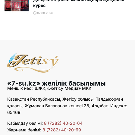
күрес
07.08.2026
«7-su.kz» желілік басылымы
Меншік иесі: ШЖҚ «Жетісу Медиа» МКК
Қазақстан Республикасы, Жетісу облысы, Талдықорған
қаласы, Жұмахан Балапанов көшесі 28, 4-қабат. Индекс:
65469
Қабылдау бөлімі:
8 (7282) 40-20-64
Жарнама бөлімі:
8 (7282) 40-20-69