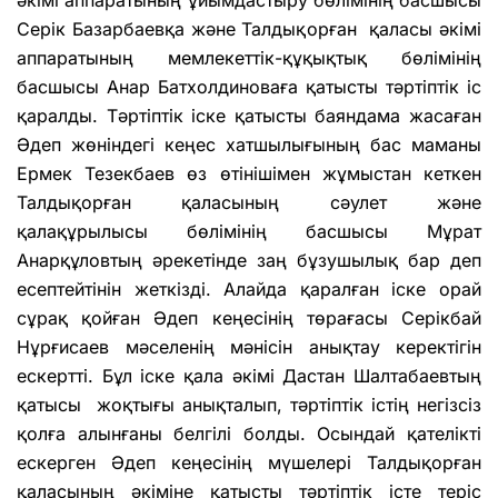
Серік Базарбаевқа және Талдықорған қаласы әкімі
аппаратының мемлекеттік-құқықтық бөлімінің
басшысы Анар Батхолдиноваға қатысты тәртіптік іс
қаралды. Тәртіптік іске қатысты баяндама жасаған
Әдеп жөніндегі кеңес хатшылығының бас маманы
Ермек Тезекбаев өз өтінішімен жұмыстан кеткен
Талдықорған қаласының сәулет және
қалақұрылысы бөлімінің басшысы Мұрат
Анарқұловтың әрекетінде заң бұзушылық бар деп
есептейтінін жеткізді. Алайда қаралған іске орай
сұрақ қойған Әдеп кеңесінің төрағасы Серікбай
Нұрғисаев мәселенің мәнісін анықтау керектігін
ескертті. Бұл іске қала әкімі Дастан Шалтабаевтың
қатысы жоқтығы анықталып, тәртіптік істің негізсіз
қолға алынғаны белгілі болды. Осындай қателікті
ескерген Әдеп кеңесінің мүшелері Талдықорған
қаласының әкіміне қатысты тәртіптік істе теріс