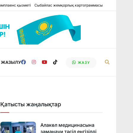
омплаенс қызметі
Сыбайлас жемқорлық картограммасы
Е ЖАЗЫЛУ
ЖАЗУ
Қатысты жаңалықтар
Алакөл медицинасына
заманауи тәсіл енгізілді