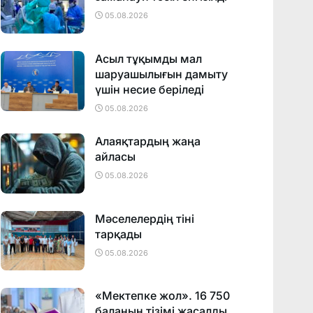
05.08.2026
Асыл тұқымды мал
шаруашылығын дамыту
үшін несие беріледі
05.08.2026
Алаяқтардың жаңа
айласы
05.08.2026
Мәселелердің тіні
тарқады
05.08.2026
«Мектепке жол». 16 750
баланың тізімі жасалды