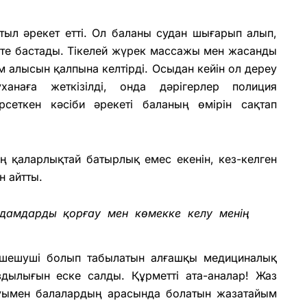
тыл әрекет етті. Ол баланы судан шығарып алып,
те бастады. Тікелей жүрек массажы мен жасанды
 алысын қалпына келтірді. Осыдан кейін ол дереу
наға жеткізілді, онда дәрігерлер полиция
рсеткен кәсіби әрекеті баланың өмірін сақтап
аң қаларлықтай батырлық емес екенін, кез-келген
н айтты.
Адамдарды қорғау мен көмекке келу менің
 шешуші болып табылатын алғашқы медициналық
дылығын еске салды. Құрметті ата-аналар! Жаз
уымен балалардың арасында болатын жазатайым