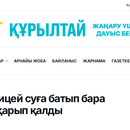
К
АР
АРНАЙЫ ЖОБА
БАЙЛАНЫС
ЖАРНАМА
ГАЗЕТК
цей суға батып бара
қарып қалды