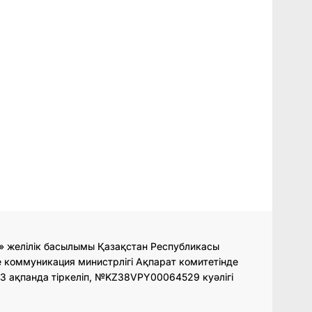
» желілік басылымы Қазақстан Республикасы
 коммуникация министрлігі Ақпарат комитетінде
3 ақпанда тіркеліп, №KZ38VPY00064529 куәлігі