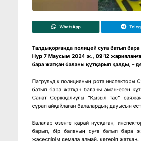
WhatsApp
Tele
Талдықорғанда полицей суға батып бара
Нұр 7 Маусым 2024 ж., 09:12 жарияланғ
бара жатқан баланы құтқарып қалды, – д
Патрульдік полицияның рота инспекторы Са
батып бара жатқан баланы аман-есен құ
Санат Серікқалиұлы “Қызыл тас” саяжа
сұрап айқайлаған балалардың дауысын есті
Балалар өзенге қарай нұсқаған, инспекто
барып, бір баланың суға батып бара ж
жасөспірім демала алмай, көгеріп жатқан.