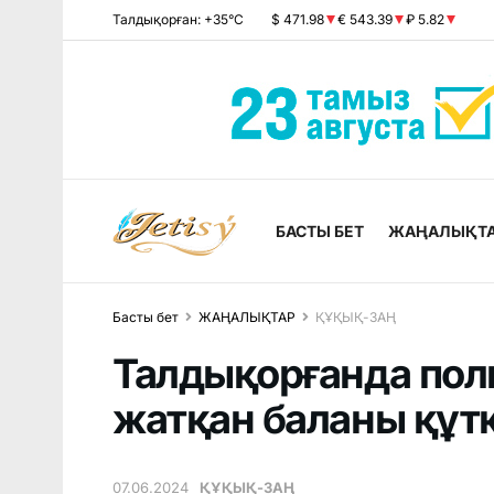
Талдықорған: +35°C
$ 471.98
€ 543.39
₽ 5.82
БАСТЫ БЕТ
ЖАҢАЛЫҚТ
Басты бет
ЖАҢАЛЫҚТАР
ҚҰҚЫҚ-ЗАҢ
Талдықорғанда поли
жатқан баланы құт
07.06.2024
ҚҰҚЫҚ-ЗАҢ