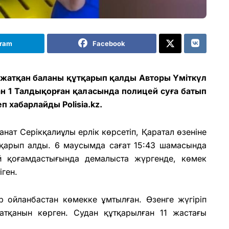
gram
Facebook
 жатқан баланы құтқарып қалды Авторы Үміткүл
ан 1 Талдықорған қаласында полицей суға батып
еп хабарлайды
Polisia.kz.
нат Серікқалиұлы ерлік көрсетіп, Қаратал өзеніне
тқарып алды. 6 маусымда сағат 15:43 шамасында
й қоғамдастығында демалыста жүргенде, көмек
ген.
р ойланбастан көмекке ұмтылған. Өзенге жүгіріп
атқанын көрген. Судан құтқарылған 11 жастағы