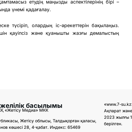
қамтамасыз етудің маңызды аспектілерінің бірі –
нда үнемі қадағалау.
еске түсіріп, олардың іс-әрекеттерін бақылаңыз.
шін қауіпсіз және қуанышты жазғы демалыстың
 желілік басылымы
«www.7-su.kz
ЖҚ «Жетісу Медиа» МКК
Ақпарат және
2023 жылғы 1
бликасы, Жетісу облысы, Талдықорған қаласы,
берілген.
ов көшесі 28, 4-қабат. Индекс: 65469