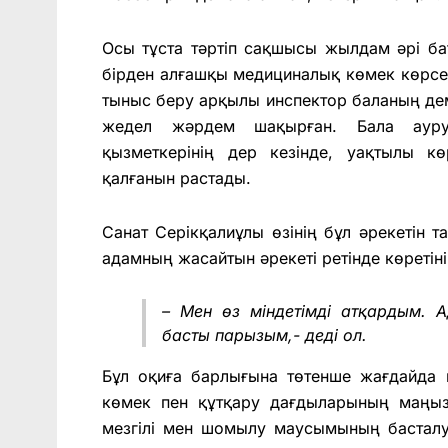
Осы тұста тәртіп сақшысы жылдам әрі ба
бірден алғашқы медициналық көмек көрсе
тыныс беру арқылы инспектор баланың дем
жедел жәрдем шақырған. Бала ауруха
қызметкерінің дер кезінде, уақтылы кө
қалғанын растады.
Санат Серікқалиұлы өзінің бұл әрекетін т
адамның жасайтын әрекеті ретінде көретіні
– Мен өз міндетімді атқардым. 
басты парызым,- деді ол.
Бұл оқиға барлығына төтенше жағдайда
көмек пен құтқару дағдыларының маңыз
мезгілі мен шомылу маусымының бастал