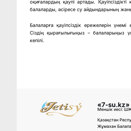
оқиғалардың қаупі артады. Қауіпсіздікті 
балаларды, әсіресе су айдындарының жаны
Балаларға қауіпсіздік ережелерін үнемі 
Сіздің қырағылығыңыз – балаларыңыз ү
кепілі.
«7-su.kz»
Меншік иесі: Ш
Қазақстан Респу
Жұмахан Балапан