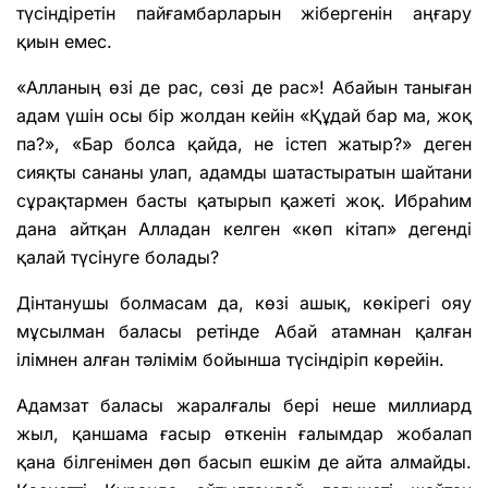
түсіндіретін пайғамбарларын жібергенін аңғару
қиын емес.
«Алланың өзі де рас, сөзі де рас»! Абайын таныған
адам үшін осы бір жолдан кейін «Құдай бар ма, жоқ
па?», «Бар болса қайда, не істеп жатыр?» деген
сияқты сананы улап, адамды шатастыратын шайтани
сұрақтармен басты қатырып қажеті жоқ. Ибраһим
дана айтқан Алладан келген «көп кітап» дегенді
қалай түсінуге болады?
Дінтанушы болмасам да, көзі ашық, көкірегі ояу
мұсылман баласы ретінде Абай атамнан қалған
ілімнен алған тәлімім бойынша түсіндіріп көрейін.
Адамзат баласы жаралғалы бері неше миллиард
жыл, қаншама ғасыр өткенін ғалымдар жобалап
қана білгенімен дөп басып ешкім де айта алмайды.