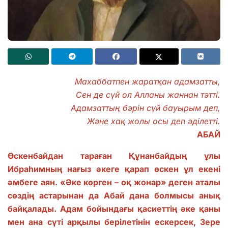
Махаббатпен жаратқан адамзатты,
Сен де сүй ол Алланы жаннан тәтті.
Адамзаттың бәрін сүй бауырым деп,
Және хақ жолы осы деп әділетті.
АБАЙ
Өскенбайдан тараған Құнанбайдың ұлы
Ибраһимның нағыз әкеге қарап өскен ұл екені
әмбеге аян. «Әке көрген – оқ жонар» деген аталы
сөздің астарынан да Абай дана болмысы анық
байқалады. Адам бойындағы қасиеттің әке қаны
мен ана сүті арқылы берілетінін ескерсек, Зере