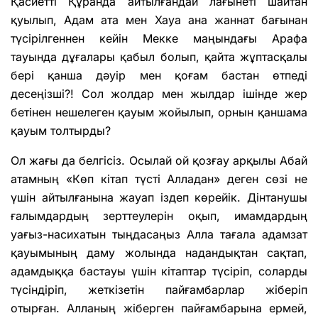
Қасиетті Құранда айтылғандай лағынеті шайтан
қуылып, Адам ата мен Хауа ана жаннат бағынан
түсірілгеннен кейін Мекке маңындағы Арафа
тауында дұғалары қабыл болып, қайта жұптасқалы
бері қанша дәуір мен қоғам бастан өтпеді
десеңізші?! Сол жолдар мен жылдар ішінде жер
бетінен нешелеген қауым жойылып, орнын қаншама
қауым толтырды?
Ол жағы да белгісіз. Осылай ой қозғау арқылы Абай
атамның «Көп кітап түсті Алладан» деген сөзі не
үшін айтылғанына жауап іздеп көрейік. Дінтанушы
ғалымдардың зерттеулерін оқып, имамдардың
уағыз-насихатын тыңдасаңыз Алла тағала адамзат
қауымының даму жолында надандықтан сақтап,
адамдыққа бастауы үшін кітаптар түсіріп, соларды
түсіндіріп, жеткізетін пайғамбарлар жіберіп
отырған. Алланың жіберген пайғамбарына ермей,