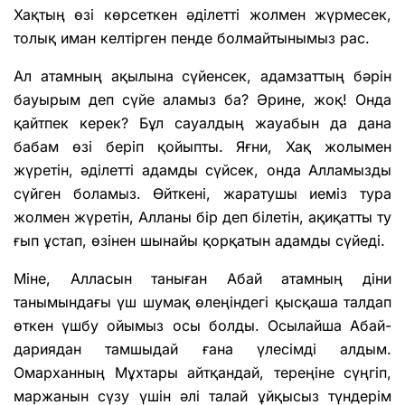
Хақтың өзі көрсеткен әділетті жолмен жүрмесек,
толық иман келтірген пенде болмайтынымыз рас.
Ал атамның ақылына сүйенсек, адамзаттың бәрін
бауырым деп сүйе аламыз ба? Әрине, жоқ! Онда
қайтпек керек? Бұл сауалдың жауабын да дана
бабам өзі беріп қойыпты. Яғни, Хақ жолымен
жүретін, әділетті адамды сүйсек, онда Алламызды
сүйген боламыз. Өйткені, жаратушы иеміз тура
жолмен жүретін, Алланы бір деп білетін, ақиқатты ту
ғып ұстап, өзінен шынайы қорқатын адамды сүйеді.
Міне, Алласын таныған Абай атамның діни
танымындағы үш шумақ өлеңіндегі қысқаша талдап
өткен үшбу ойымыз осы болды. Осылайша Абай-
дариядан тамшыдай ғана үлесімді алдым.
Омарханның Мұхтары айтқандай, тереңіне сүңгіп,
маржанын сүзу үшін әлі талай ұйқысыз түндерім