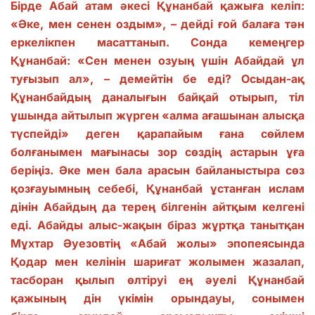
Бірде Абай атам әкесі Құнанбай қажыға келіп:
«Әке, мен сенен оздым», – дейді ғой балаға тән
еркелікпен масаттанып. Сонда кемеңгер
Құнанбай: «Сен менен озуың үшін Абайдай ұл
туғызып ал», – демейтін бе еді? Осыдан-ақ
Құнанбайдың даналығын байқай отырып, тіл
ұшында айтылып жүрген «алма ағашынан алысқа
түспейді» деген қарапайым ғана сөйлем
болғанымен мағынасы зор сөздің астарын ұға
беріңіз. Әке мен бала арасын байланыстыра сөз
қозғауымның себебі, Құнанбай ұстанған ислам
дінін Абайдың да терең білгенін айтқым келгені
еді. Абайды алыс-жақын біраз жұртқа танытқан
Мұхтар Әуезовтің «Абай жолы» эпопеясында
Қодар мен келінін шариғат жолымен жазалап,
тасборан қылып өлтіруі ең әуелі Құнанбай
қажының дін үкімін орындауы, сонымен