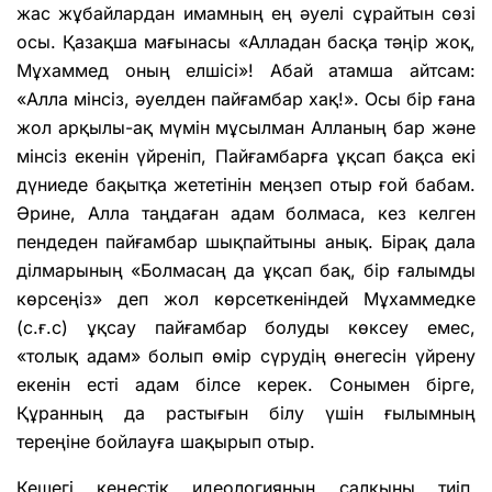
жас жұбайлардан имамның ең әуелі сұрайтын сөзі
осы. Қазақша мағынасы «Алладан басқа тәңір жоқ,
Мұхаммед оның елшісі»! Абай атамша айтсам:
«Алла мінсіз, әуелден пайғамбар хақ!». Осы бір ғана
жол арқылы-ақ мүмін мұсылман Алланың бар және
мінсіз екенін үйреніп, Пайғамбарға ұқсап бақса екі
дүниеде бақытқа жететінін меңзеп отыр ғой бабам.
Әрине, Алла таңдаған адам болмаса, кез келген
пендеден пайғамбар шықпайтыны анық. Бірақ дала
ділмарының «Болмасаң да ұқсап бақ, бір ғалымды
көрсеңіз» деп жол көрсеткеніндей Мұхаммедке
(с.ғ.с) ұқсау пайғамбар болуды көксеу емес,
«толық адам» болып өмір сүрудің өнегесін үйрену
екенін есті адам білсе керек. Сонымен бірге,
Құранның да растығын білу үшін ғылымның
тереңіне бойлауға шақырып отыр.
Кешегі кеңестік идеологияның салқыны тиіп,