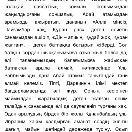
солақай саясаттың сойылы жолымыздан
жаңылдырғаны соншалық, Абай атамыздан
арамызды ажыратып, дананың «Алла мінсіз,
Пайғамбар хақ, Құран рас» деген өсиетін
санамыздан өшіріп, «Дін – апиын, Құдай жоқ, Құран
жалған», – деген батпаққа батырып жіберді. Сол
батқан сордан шыққанымызға отыз жыл болса да,
әлі талайымыздың балағымызға жабысқан
батпақтан арыла алмай, нәтижесінде Ұлы
Раббымызды дана Абай атамыз танығандай тани
алмай келеміз. Тіпті, Дарвиннің ілімі мектеп
бағдарламасында әлі жүр. Соның кесірінен
маймылдан жаратылдық деген жалған сенім
талайдың санасында әлі де сәулеленіп тұрғаны хақ.
Одан арылудың бірден-бір жолы Құнанбайдың ұлы
Ибраһим хакім қалдырған аманат сөздің жілігін
шағып, майын ішетіндей дәрежеде түсіну. Оқып