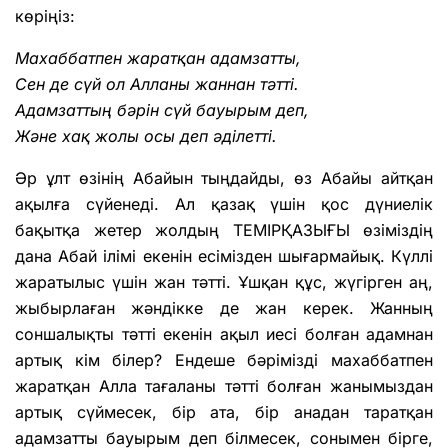
көріңіз:
Махаббатпен жаратқан адамзатты,
Сен де сүй ол Алланы жаннан тәтті.
Адамзаттың бәрін сүй бауырым деп,
Және хақ жолы осы деп әділетті.
Әр ұлт өзінің Абайын тыңдайды, өз Абайы айтқан
ақылға сүйенеді. Ал қазақ үшін қос дүниелік
бақытқа жетер жолдың ТЕМІРҚАЗЫҒЫ өзіміздің
дана Абай ілімі екенін есімізден шығармайық. Күллі
жаратылыс үшін жан тәтті. Ұшқан құс, жүгірген аң,
жыбырлаған жәндікке де жан керек. Жанның
соншалықты тәтті екенін ақыл иесі болған адамнан
артық кім білер? Ендеше бәрімізді махаббатпен
жаратқан Алла тағаланы тәтті болған жанымыздан
артық сүймесек, бір ата, бір анадан таратқан
адамзатты бауырым деп білмесек, сонымен бірге,