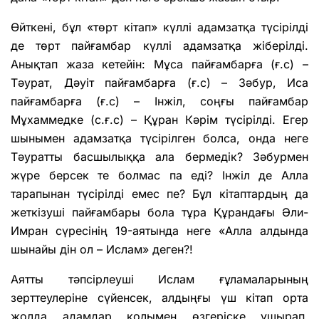
Өйткені, бұл «төрт кітап» күллі адамзатқа түсірілді
де төрт пайғамбар күллі адамзатқа жіберілді.
Анықтап жаза кетейін: Мұса пайғамбарға (ғ.с) –
Тәурат, Дәуіт пайғамбарға (ғ.с) – Зәбур, Иса
пайғамбарға (ғ.с) – Інжіл, соңғы пайғамбар
Мұхаммедке (с.ғ.с) – Құран Кәрім түсірілді. Егер
шынымен адамзатқа түсірілген болса, онда неге
Тәуратты басшылыққа ала бермедік? Зәбурмен
жүре берсек те болмас па еді? Інжіл де Алла
тарапынан түсірілді емес пе? Бұл кітаптардың да
жеткізуші пайғамбары бола тұра Құрандағы Әли-
Имран сүресінің 19-аятында неге «Алла алдында
шынайы дін ол – Ислам» деген?!
Аятты тәпсірлеуші Ислам ғұламаларының
зерттеулеріне сүйенсек, алдыңғы үш кітап орта
жолда адамдар қолымен өзгеріске ұшырап,