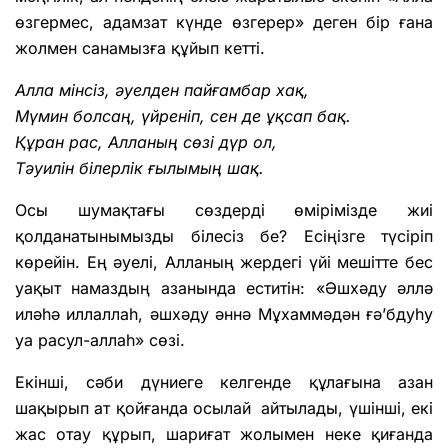
өзгермес, адамзат күнде өзгерер» деген бір ғана
жолмен санамызға құйып кетті.
Алла мінсіз, әуелден пайғамбар хақ,
Мүмин болсаң, үйреніп, сен де ұқсап бақ.
Құран рас, Алланың сөзі дүр ол,
Тәуилін білерлік ғылымың шақ.
Осы шумақтағы сөздерді өмірімізде жиі
қолданатынымызды білесіз бе? Есіңізге түсіріп
көрейін. Ең әуелі, Алланың жердегі үйі мешітте бес
уақыт намаздың азанында еститін: «Әшхәду әллә
иләһә иллаллаһ, әшхәду әннә Мұхаммәдән ғә’бдуһу
уа расул-аллаһ» сөзі.
Екінші, сәби дүниеге келгенде құлағына азан
шақырып ат қойғанда осылай айтылады, үшінші, екі
жас отау құрып, шариғат жолымен неке қиғанда