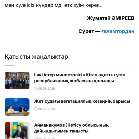
мен күлкісіз күндерімді өткізуім керек.
Жұматай ӘМІРЕЕВ
Сурет —
ғаламтордан
Қатысты жаңалықтар
Ішкі істер министрлігі «Кітап оқитын ұлт»
республикалық жобасына қосылды
06.08.2026
Жетісудағы вегетациялық кезеңнің барысы
06.08.2026
Айманакумов Жетісу облысының
дайындығымен танысты
06.08.2026