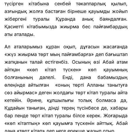
түсірген кітабына сенбей тәкаппарлық қылып,
азғындық жолға бастаған бірнеше қауымды жойып
жібергені туралы Құранда анық баяндалған.
Қасиетті кітабымызда жиырма бес пайғамбардың
аты аталады.
Ал аталарымыз құран оқып, дұғасын жасағанда
«жүз жиырма төрт мың пайғамбарға» деп бағыштап
жатқанын талай естігенбіз. Осының өзі Абай атам
айтқан «көп кітап түскен» көп қауымның
болғанының дәлелі. Енді, дана бабамыздың
өлеңінде айтылған «оның төрті Алланы танытуға
сөз айырмас» деген жолдағы төрт кітап туралы айта
кетейін. Әрине, құлшылығы толық болмаса да,
Құдайын таныған, дінді терең түсінбесе де, хабары
бар пенде төрт кітап туралы білсе керек. Жоғарыда
«көп кітаптың» көп қауымға түскенін айттық. Абай
дана «төрт кітап» деп неге ерекше жазып отыр.