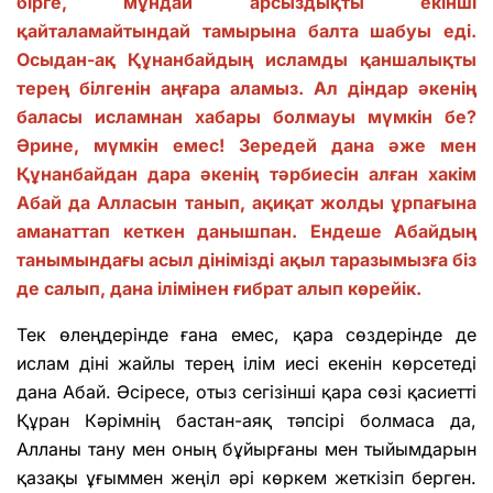
бірге, мұндай арсыздықты екінші
қайталамайтындай тамырына балта шабуы еді.
Осыдан-ақ Құнанбайдың исламды қаншалықты
терең білгенін аңғара аламыз. Ал діндар әкенің
баласы исламнан хабары болмауы мүмкін бе?
Әрине, мүмкін емес! Зередей дана әже мен
Құнанбайдан дара әкенің тәрбиесін алған хакім
Абай да Алласын танып, ақиқат жолды ұрпағына
аманаттап кеткен данышпан. Ендеше Абайдың
танымындағы асыл дінімізді ақыл таразымызға біз
де салып, дана ілімінен ғибрат алып көрейік.
Тек өлеңдерінде ғана емес, қара сөздерінде де
ислам діні жайлы терең ілім иесі екенін көрсетеді
дана Абай. Әсіресе, отыз сегізінші қара сөзі қасиетті
Құран Кәрімнің бастан-аяқ тәпсірі болмаса да,
Алланы тану мен оның бұйырғаны мен тыйымдарын
қазақы ұғыммен жеңіл әрі көркем жеткізіп берген.