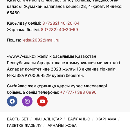
қаласы, Жұмахан Балапанов көшесі 28, 4-қабат. Индекс:
65469
Қабылдау бөлімі:
8 (7282) 40-20-64
Жарнама бөлімі:
8 (7282) 40-20-69
Пошта:
jetisu2002@mail.ru
«www.7-su.kz» желілік басылымы Қазақстан
Республикасы Ақпарат және коммуникация министрлігі
Ақпарат комитетінде 2023 жылғы 13 ақпанда тіркеліп,
№KZ38VPY00064529 куәлігі берілген.
Сыбайлас жемқорлыққа қарсы күрес мәселелері
бойынша сенім телефоны:
+7 (777) 388 0990
БАСТЫ БЕТ
ЖАҢАЛЫҚТАР
БАЙЛАНЫС
ЖАРНАМА
ГАЗЕТКЕ ЖАЗЫЛУ
АРНАЙЫ ЖОБА