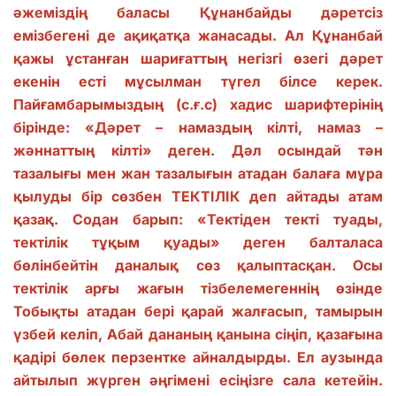
әжеміздің баласы Құнанбайды дәретсіз
емізбегені де ақиқатқа жанасады. Ал Құнанбай
қажы ұстанған шариғаттың негізгі өзегі дәрет
екенін есті мұсылман түгел білсе керек.
Пайғамбарымыздың (с.ғ.с) хадис шарифтерінің
бірінде: «Дәрет – намаздың кілті, намаз –
жәннаттың кілті» деген. Дәл осындай тән
тазалығы мен жан тазалығын атадан балаға мұра
қылуды бір сөзбен ТЕКТІЛІК деп айтады атам
қазақ. Содан барып: «Тектіден текті туады,
тектілік тұқым қуады» деген балталаса
бөлінбейтін даналық сөз қалыптасқан. Осы
тектілік арғы жағын тізбелемегеннің өзінде
Тобықты атадан бері қарай жалғасып, тамырын
үзбей келіп, Абай дананың қанына сіңіп, қазағына
қадірі бөлек перзентке айналдырды. Ел аузында
айтылып жүрген әңгімені есіңізге сала кетейін.