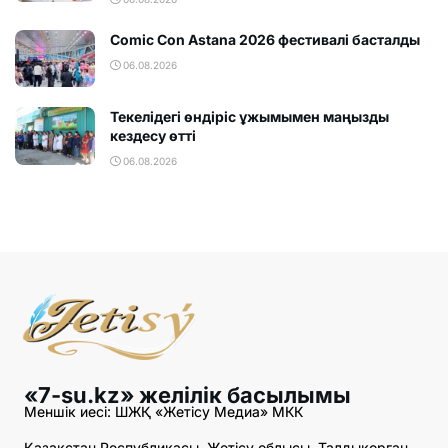
Comic Con Astana 2026 фестивалi басталды
06.08.2026
Текелідегі өндіріс ұжымымен маңызды
кездесу өтті
06.08.2026
«7-su.kz» желілік басылымы
Меншік иесі: ШЖҚ «Жетісу Медиа» МКК
Қазақстан Республикасы, Жетісу облысы, Талдықорған