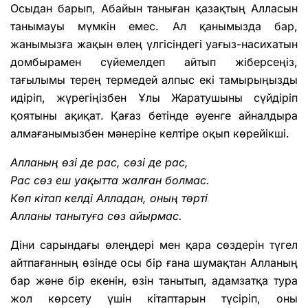
Осыдан барып, Абайын таныған қазақтың Алласын
танымауы мүмкін емес. Ал қанымызда бар,
жанымызға жақын өлең үлгісіндегі уағыз-насихатын
домбырамен сүйемелдеп айтып жіберсеңіз,
тағылымы терең термедей алпыс екі тамырыңызды
идіріп, жүрегіңізбен Ұлы Жаратушыны сүйдіріп
қоятыны ақиқат. Қағаз бетінде әуенге айналдыра
алмағанымызбен мәнеріне келтіре оқып көрейікші.
Алланың өзі де рас, сөзі де рас,
Рас сөз еш уақытта жалған болмас.
Көп кітап келді Алладан, оның төрті
Алланы танытуға сөз айырмас.
Діни сарындағы өлеңдері мен қара сөздерін түгел
айтпағанның өзінде осы бір ғана шумақтан Алланың
бар және бір екенін, өзін танытып, адамзатқа тура
жол көрсету үшін кітаптарын түсіріп, оны