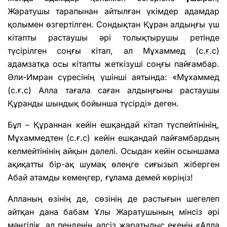
Жаратушы тарапынан айтылған үкімдер адамдар
қолымен өзгертілген. Сондықтан Құран алдыңғы үш
кітапты растаушы әрі толықтырушы ретінде
түсірілген соңғы кітап, ал Мұхаммед (с.ғ.с)
адамзатқа осы кітапты жеткізуші соңғы пайғамбар.
Әли-Имран сүресінің үшінші аятында: «Мұхаммед
(с.ғ.с) Алла тағала саған алдыңғыны растаушы
Құранды шындық бойынша түсірді» деген.
Бұл – Құраннан кейін ешқандай кітап түспейтінінің,
Мұхаммедтен (с.ғ.с) кейін ешқандай пайғамбардың
келмейтінінің айқын дәлелі. Осыдан кейін осыншама
ақиқатты бір-ақ шумақ өлеңге сиғызып жіберген
Абай атамды кемеңгер, ғұлама демей көріңіз!
Алланың өзінің де, сөзінің де растығын шегелеп
айтқан дана бабам Ұлы Жаратушының мінсіз әрі
мәңгілік, ал пенденің әлсіз жаратылыс екенін «Алла