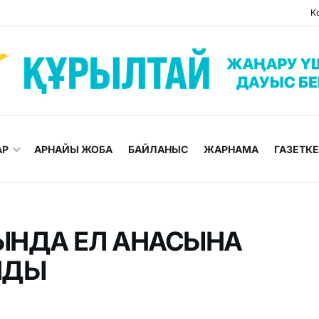
К
АР
АРНАЙЫ ЖОБА
БАЙЛАНЫС
ЖАРНАМА
ГАЗЕТК
ЫНДА ЕЛ АНАСЫНА
ЛДЫ