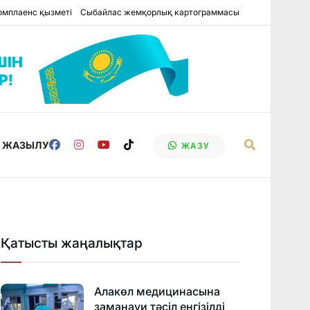
омплаенс қызметі
Сыбайлас жемқорлық картограммасы
Е ЖАЗЫЛУ
ЖАЗУ
Қатысты жаңалықтар
Алакөл медицинасына
заманауи тәсіл енгізілді