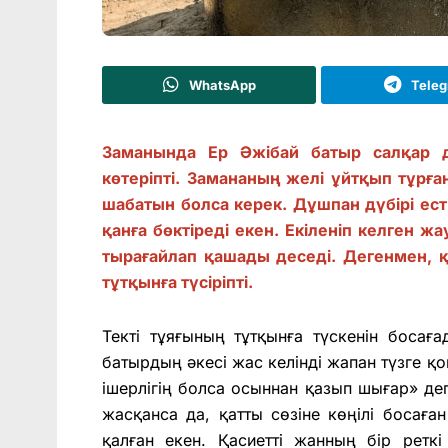
WhatsApp
Tele
Заманында Ер Әжібай батыр салқар 
көтеріпті. Замананың желі ұйтқып тұрға
шабатын болса керек. Дұшпан дүбірі ес
қанға бөктіреді екен. Екіленіп келген 
тырағайлап қашады деседі. Дегенмен, қ
тұтқынға түсіріпті.
Текті тұяғының тұтқынға түскенін босаға
батырдың әкесі жас келінді жапан түзге 
ішерлігің болса осыннан қазып шығар» де
жасқанса да, қатты сөзіне көңілі босағ
қалған екен. Қасиетті жанның бір реткі