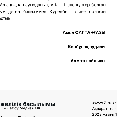
л аңыздан ауызданып, игілікті іске куәгер болған
зы» деген байламмен Күреңбел төсіне орнаған
астық.
Асыл СҰЛТАНҒАЗЫ
Кербұлақ ауданы
Алматы облысы
 желілік басылымы
«www.7-su.kz
ЖҚ «Жетісу Медиа» МКК
Ақпарат және
2023 жылғы 1