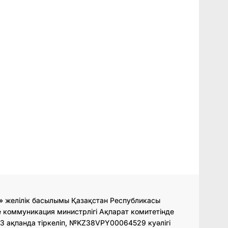
» желілік басылымы Қазақстан Республикасы
 коммуникация министрлігі Ақпарат комитетінде
3 ақпанда тіркеліп, №KZ38VPY00064529 куәлігі