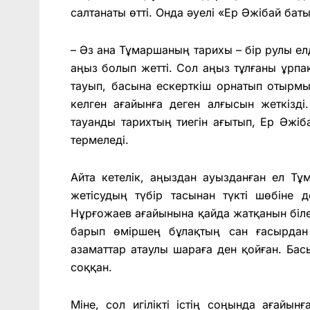
салтанаты өтті. Онда әуелі «Ер Әжібай ба
– Әз ана Тұмаршаның тарихы – бір рулы ел
аңыз болып жетті. Сол аңыз тұлғаны ұрпа
тауып, басына ескерткіш орнатып отырмы
келген ағайынға деген алғысын жеткізд
тауанды тарихтың тиегін ағытып, Ер Әжіба
термеледі.
Айта кетелік, аңыздан ауызданған ел Тұ
жетісудың түбір тасынан түкті шөбіне д
Нұрғожаев ағайынына қайда жатқанын білет
барып өміршең бұлақтың сан ғасырдан
азаматтар атаулы шараға ден қойған. Басы
соққан.
Міне, сол игілікті істің соңында ағайын