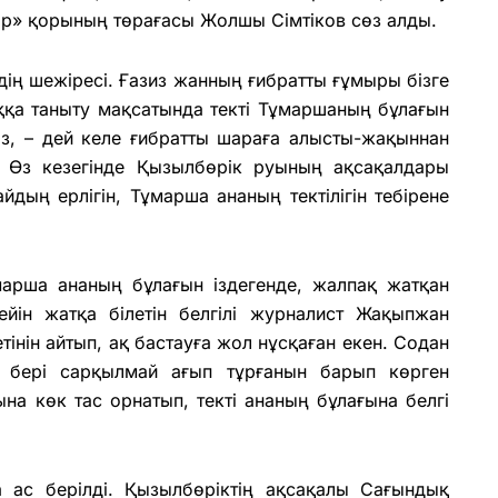
тыр» қорының төрағасы Жолшы Сімтіков сөз алды.
дің шежіресі. Ғазиз жанның ғибратты ғұмыры бізге
ққа таныту мақсатында текті Тұмаршаның бұлағын
з, – дей келе ғибратты шараға алысты-жақыннан
і. Өз кезегінде Қызылбөрік руының ақсақалдары
йдың ерлігін, Тұмарша ананың тектілігін тебірене
марша ананың бұлағын іздегенде, жалпақ жатқан
ейін жатқа білетін белгілі журналист Жақыпжан
інін айтып, ақ бастауға жол нұсқаған екен. Содан
 бері сарқылмай ағып тұрғанын барып көрген
на көк тас орнатып, текті ананың бұлағына белгі
ға ас берілді. Қызылбөріктің ақсақалы Сағындық