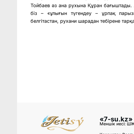
Тойбаев әз ана рухына Құран бағыштады. А
біз – «ұлығын түгендеу – ұрпақ пары
белгітастан, рухани шарадан тебірене тарқ
«7-su.kz»
Меншік иесі: Ш