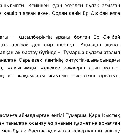
ашылыпты. Кейіннен қуаң жерден бұлақ ағызған
лге көшіріп алған екен. Содан кейін Ер Әжібай елге
ағы – Қызылбөріктің ұраны болған Ер Әжібай
ңыз осылай деп сыр шертеді. Аңыздан ақиқат
тапқан ақ бастау бүгінде – Тұмарша бұлағы аталып
саналған Сарыөзек кентінің оңтүстік-шығысындағы
ап, жайылымды желекке көмкеріп ағып жатыр.
ң игі жақсылары жиылып ескерткіш орнатып,
астанға айналдырған әйгілі Тұмарша Қара Қыстық
мен танылған осынау әз ананың құрметіне арналған
ымен бұлақ басына қойылған ескерткіштің ашылу