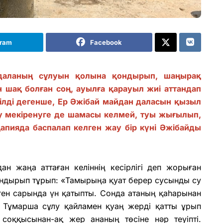
gram
Facebook
даланың сұлуын қолына қондырып, шаңырақ
н шақ болған соң, ауылға қарауыл жиі аттандап
тілді дегенше, Ер Әжібай майдан даласын қызыл
жау мекіренуге де шамасы келмей, туы жығылып,
апияда баспалап келген жау бір күні Әжібайды
дан жаңа аттаған келіннің кесірлігі деп жорыған
қондырып тұрып: «Тамырыңа қуат берер сусынды су
ген сарында үн қатыпты. Сонда атаның қаһарынан
ан Тұмарша сұлу қайламен қуаң жерді қатты ұрып
 соққысынан-ақ жер ананың төсіне нәр теуіпті.