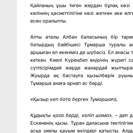
Қайланың ұшы тиген жерден бұлақ көзі 
келіннің қасиеттілігіне көзі жеткен әке е
есен оралыпты.
Алты аталы Албан баласының бір тарм
батырдың бәйбішесі Тұмарша туралы а
аршыған ел екеніміз де шүбәсіз. Ел анасы 
кеткен. Киелі Күреңбел өңірінің жүрегі 
сүтпісірімдей жерде жанардай жылтыр
Жуырда ақ бастауға қызылбөрік руыны
Тұмарша анаға арнап ас берді.
«Қызыр кеп бата берген Тұмаршаға,
Құдықты қаза берді, келіп шама»,
– деп д
Ескененің қызы. Тұран даласына тектілігі
асқа зиялы қауым өкілдері қатысты. Алд