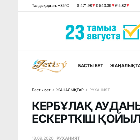
Талдықорған: +35°C
$ 471.98
€ 543.39
₽ 5.82
БАСТЫ БЕТ
ЖАҢАЛЫҚТ
Басты бет
ЖАҢАЛЫҚТАР
РУХАНИЯТ
КЕРБҰЛАҚ АУДАН
ЕСКЕРТКІШ ҚОЙЫ
18.09.2020
РУХАНИЯТ