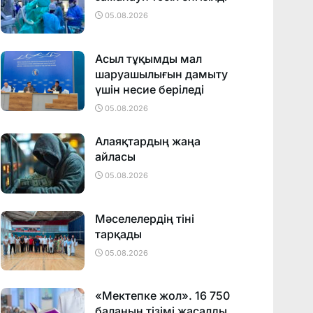
05.08.2026
Асыл тұқымды мал
шаруашылығын дамыту
үшін несие беріледі
05.08.2026
Алаяқтардың жаңа
айласы
05.08.2026
Мәселелердің тіні
тарқады
05.08.2026
«Мектепке жол». 16 750
баланың тізімі жасалды