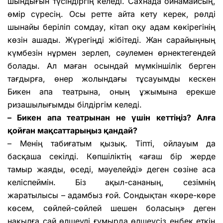
шындығын түсіндіргің келеді. Сахнада ойнамайсың,
өмір сүресің. Осы ретте айта кету керек, рөлді
шынайы беріліп сомдау, кітап оқу адам көкірегінің
көзін ашады. Жүрегіңді жібітеді. Жан сарайыңның
күмбезін нұрмен зерлеп, сәулемен өрнектегендей
болады. Ал маған осындай мүмкіншілік берген
тағдырға, өнер жолындағы тұсауымды кескен
Бикен апа театрына, оның ұжымына ерекше
ризашылығымды білдіргім келеді.
– Бикен апа театрынан не үшін кеттіңіз? Алға
қойған мақсаттарыңыз қандай?
– Менің табиғатым қызық. Тіпті, ойлауым да
басқаша секілді. Көпшіліктің «ағаш бір жерде
тамыр жаяды, өседі, мәуелейді» деген сөзіне аса
келіспеймін. Біз ақыл-сананың, сезімнің
жаратылысы – адамбыз ғой. Сондықтан «көре-көре
көсем, сөйлей-сөйлей шешен боласың» деген
нақылға сай өлшеулі ғұмырда өлшеусіз еңбек еткің