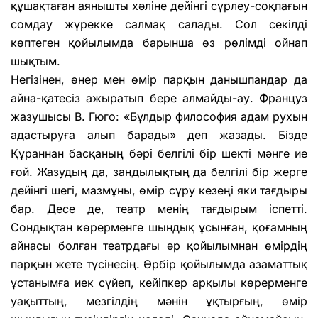
құшақтаған аянышты хәліне дейінгі сүрлеу-соқпағын
сомдау жүрекке салмақ салады. Сол секілді
көптеген қойылымда барынша өз рөлімді ойнап
шықтым.
Негізінен, өнер мен өмір парқын данышпандар да
айна-қатесіз ажыратып бере алмайды-ау. Француз
жазушысы В. Гюго: «Бұлдыр философия адам рухын
адастыруға алып барады» деп жазады. Бізде
Құраннан басқаның бәрі белгілі бір шекті мәнге ие
ғой. Жазудың да, заңдылықтың да белгілі бір жерге
дейінгі шегі, мазмұны, өмір сүру кезеңі яки тағдыры
бар. Десе де, театр менің тағдырым іспетті.
Сондықтан көрерменге шындық ұсынған, қоғамның
айнасы болған театрдағы әр қойылымнан өмірдің
парқын жете түсінесің. Әрбір қойылымда азаматтық
ұстанымға иек сүйеп, кейіпкер арқылы көрерменге
уақыттың, мезгілдің мәнін ұқтырғың, өмір