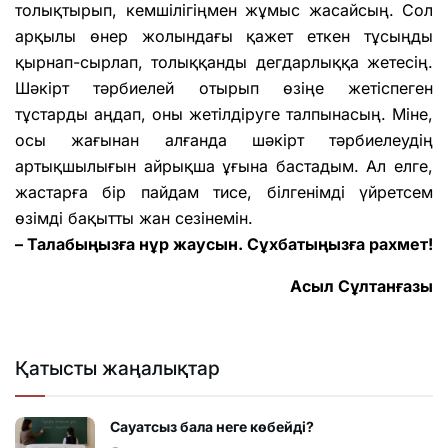
толықтырып, кемшілігіңмен жұмыс жасайсың. Сол
арқылы өнер жолындағы қажет еткен тұсыңды
қырнап-сырлап, толыққанды дегдарлыққа жетесің.
Шәкірт тәрбиелей отырып өзіңе жетіспеген
тұстарды аңдап, оны жетілдіруге талпынасың. Міне,
осы жағынан алғанда шәкірт тәрбиелеудің
артықшылығын айрықша ұғына бастадым. Ал елге,
жастарға бір пайдам тисе, білгенімді үйретсем
өзімді бақытты жан сезінемін.
– Талабыңызға нұр жаусын. Сұхбатыңызға рахмет!
Асыл Сұлтанғазы
Қатысты жаңалықтар
Сауатсыз бала неге көбейді?