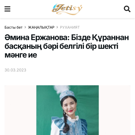
Басты бет
ЖАҢАЛЫҚТАР
РУХАНИЯТ
Әмина Ержанова: Бізде Құраннан
басқаның бәрі белгілі бір шекті
мәнге ие
30.03.2023