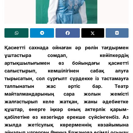
Қасиетті сахнада ойнаған әр рөлін тағдырмен
ұштастыра сомдап, кейіпкердің
артықшылығымен өз бойындағы қасиетті
салыстырып, кемшілігінен сабақ алуға
тырысатын, сол сұрғылт сүрдекке із тастамауға
талпынатын жас әртіс бар. Театр
майталмандарының сара жолын жемісті
жалғастырып келе жатқан, жаны әдебиетке
құштар, өнерге іңкәр оның актерлік қарым-
қабілетіне өз кезегінде ерекше сүйсінгенбіз. Аз
жылда жетісулық көрерменнің көзайымына
айналып үлгерген Әмина Ержанова есімді осынау