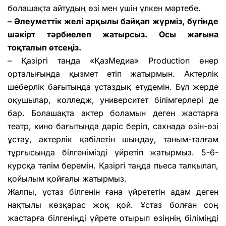
болашақта айтудың өзі мен үшін үлкен мәртебе.
– Әлеуметтік желі арқылы байқап жүрміз, бүгінде
шәкірт тәрбиелеп жатырсыз. Осы жағына
тоқталып өтсеңіз.
– Қазіргі таңда «ҚазМедиа» Production өнер
орталығында қызмет етіп жатырмын. Актерлік
шеберлік бағытында ұстаздық етудемін. Бұл жерде
оқушылар, колледж, университет білімгерлері де
бар. Болашақта актер боламын деген жастарға
театр, кино бағытында дәріс беріп, сахнада өзін-өзі
ұстау, актерлік қабілетін шыңдау, таным-талғам
тұрғысында білгенімізді үйретіп жатырмыз. 5-6-
курсқа тәлім беремін. Қазіргі таңда пьеса талқылап,
қойылым қойғалы жатырмыз.
Жалпы, ұстаз білгенін ғана үйрететін адам деген
нақтылы көзқарас жоқ қой. Ұстаз болған соң
жастарға білгеніңді үйрете отырып өзіңнің біліміңді