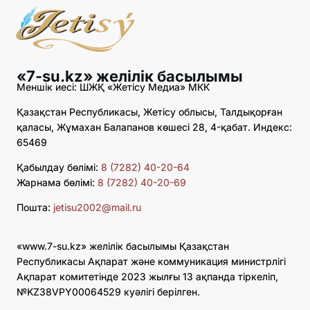
«7-su.kz» желілік басылымы
Меншік иесі: ШЖҚ «Жетісу Медиа» МКК
Қазақстан Республикасы, Жетісу облысы, Талдықорған
қаласы, Жұмахан Балапанов көшесі 28, 4-қабат. Индекс:
65469
Қабылдау бөлімі:
8 (7282) 40-20-64
Жарнама бөлімі:
8 (7282) 40-20-69
Пошта:
jetisu2002@mail.ru
«www.7-su.kz» желілік басылымы Қазақстан
Республикасы Ақпарат және коммуникация министрлігі
Ақпарат комитетінде 2023 жылғы 13 ақпанда тіркеліп,
№KZ38VPY00064529 куәлігі берілген.