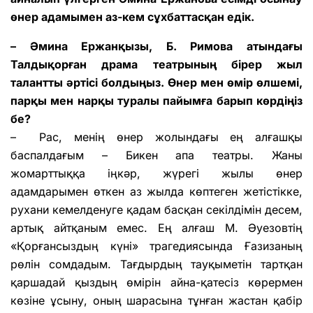
өнер адамымен аз-кем сұхбаттасқан едік.
– Әмина Ержанқызы, Б. Римова атындағы
Талдықорған драма театрының бірер жыл
талантты әртісі болдыңыз. Өнер мен өмір өлшемі,
парқы мен нарқы туралы пайымға барып көрдіңіз
бе?
– Рас, менің өнер жолындағы ең алғашқы
баспалдағым – Бикен апа театры. Жаны
жомарттыққа іңкәр, жүрегі жылы өнер
адамдарымен өткен аз жылда көптеген жетістікке,
рухани кемелденуге қадам басқан секілдімін десем,
артық айтқаным емес. Ең алғаш М. Әуезовтің
«Қорғансыздың күні» трагедиясында Ғазизаның
рөлін сомдадым. Тағдырдың тауқыметін тартқан
қаршадай қыздың өмірін айна-қатесіз көрермен
көзіне ұсыну, оның шарасына тұнған жастан қабір