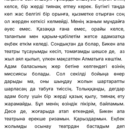
келсе, бір жерді тиянақ етпеу керек. Бүгінгі таңда
көп жас белгілі бір орынға, қызметке отырған соң
ол жерден кеткісі келмейді. Менің жаным мұндайға
әуес емес. Қазаққа ғана емес, орайы келсе,
талантым мен қарым-қабілетім жетсе адамзатқа
еңбек еткім келеді. Сондықтан да болар, Бикен апа
театры тұсауымды кесіп, томағамды шешсе де, аз
жыл аял қылып, үлкен мақсатпен Алматыға көштім.
Адам баласының жер бетіне келгендегі өзінің
миссиясы болады. Сол секілді бойыңа өнер
дарыды ма, оны шыңдау жолын шартарапты
шарласаң да табуға тиіссің. Толыққанды, дегдар
адам болу үшін бір жерді қазық қылу, тиянақ ету
жарамайды. Бұл менің өзіндік пікірім, байламым.
Десе де, жоғарыда атап өткендей, Бикен апа
театрына ерекше ризамын. Қарыздармын. Еңбек
жолымды осынау театрдан бастадым деп