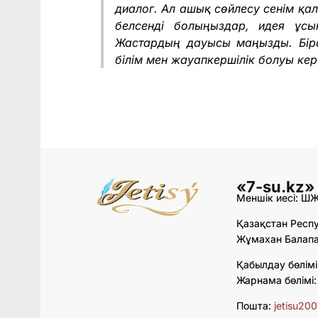
диалог. Ал ашық сөйлесу сенім қа
белсенді болыңыздар, идея ұсы
Жастардың дауысы маңызды. Бір
білім мен жауапкершілік болуы керек,
«7-su.kz»
Меншік иесі: Ш
Қазақстан Респу
Жұмахан Балапан
Қабылдау бөлімі
Жарнама бөлімі
Пошта:
jetisu20