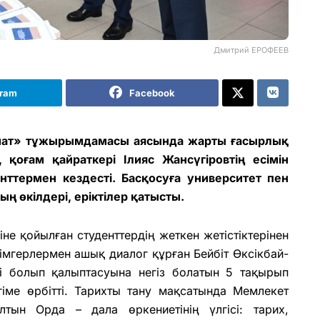
Дмитрий ЕРОФЕЕВ
gram
Facebook
амат» тұжырымдамасы аясында жарты ғасырлық
 қоғам қайраткері Ілияс Жансүгіровтің есімін
нттермен кездесті. Басқосуға университет пен
ң өкілдері, еріктілер қатысты.
е қойылған студенттердің жеткен жетістіктерінен
імгерлермен ашық диалог құрған Бейбіт Өксікбай-
лі болып қалыптасуына негіз болатын 5 тақырып
іме өрбітті. Тарихты тану мақсатында Мемлекет
ын Орда – дала өркениетінің үлгісі: тарих,