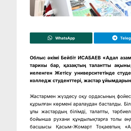
WhatsApp
Tele
Облыс әкімі Бейбіт ИСАБАЕВ «Адал аз
тарихы бар, қазақтың талантты ақыны,
иеленген Жетісу университетінде студе
колледж студенттері, жастар ұйымдарыны
Жастармен жүздесу оқу ордасының фойесін
құрылған көрмені аралаудан басталды. Біл
ұлы жастардың білімді, талапты, тәрбие
бойынша рухани құндылықтарға толы әңг
басшысы Қасым-Жомарт Тоқаевтың «Алт