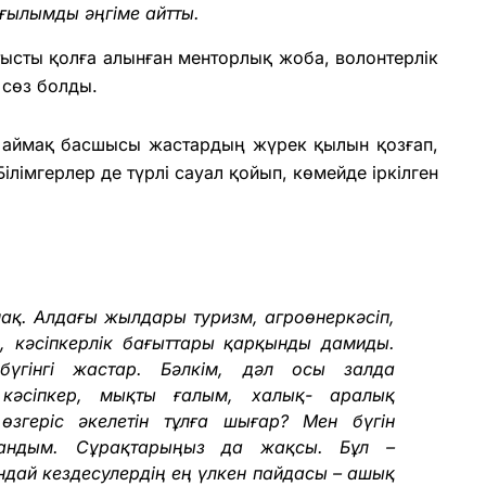
ғылымды әңгіме айтты.
тысты қолға алынған менторлық жоба, волонтерлік
сөз болды.
а аймақ басшысы жастардың жүрек қылын қозғап,
лімгерлер де түрлі сауал қойып, көмейде іркілген
ймақ. Алдағы жылдары туризм, агроөнеркәсіп,
я, кәсіпкерлік бағыттары қарқынды дамиды.
үгінгі жастар. Бәлкім, дәл осы залда
кәсіпкер, мықты ғалым, халық- аралық
өзгеріс әкелетін тұлға шығар? Мен бүгін
е қуандым. Сұрақтарыңыз да жақсы. Бұл –
ндай кездесулердің ең үлкен пайдасы – ашық