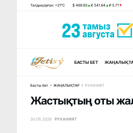
Талдықорған: +21°C
$ 469.93
€ 541.64
₽ 5.71
БАСТЫ БЕТ
ЖАҢАЛЫҚТ
Басты бет
ЖАҢАЛЫҚТАР
РУХАНИЯТ
Жастықтың оты ж
30.05.2026
РУХАНИЯТ