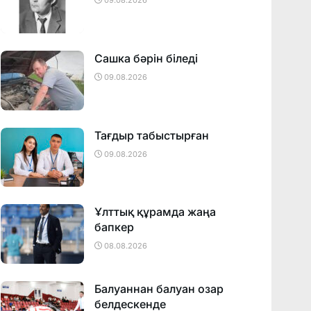
09.08.2026
Сашка бәрін біледі
09.08.2026
Тағдыр табыстырған
09.08.2026
Ұлттық құрамда жаңа
бапкер
08.08.2026
Балуаннан балуан озар
белдескенде