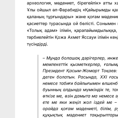
археология, мәдениет, бірегейлік» атты 
Ұлы ойшыл әл-Фарабидің «Қайырымды қал
қаланың тұрғындары» және қоғам мәдениет
қасиеттер турасында ой бөлісті. Сонымен
«Толық адам» ілімін, қарапайымдылыққа,
тәрбиелейтін Қожа Ахмет Яссауи ілімін кеңі
түсіндірді.
– Мұнда болашақ дәрігерлер, инжен
мемлекеттік қызметкерлер, ғал
Президент Қасым-Жомарт Тоқаев: 
деген болатын. Расында, XXI ғас
немесе табиғи байлығымен өлшенбе
буынның алдында мүмкіндік те, таң
өткізе ме, өзін дамыта ма немесе 
ете ме яки жеңіл жол іздей ме – 
орайда қоғам мәдениеті, білім, 
құқықтық мәдениет тақырыптары