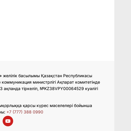
» желілік басылымы Қазақстан Республикасы
 коммуникация министрлігі Ақпарат комитетінде
3 ақпанда тіркеліп, №KZ38VPY00064529 куәлігі
мқорлыққа қарсы күрес мәселелері бойынша
ны:
+7 (777) 388 0990