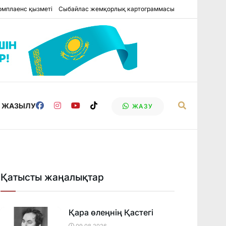
омплаенс қызметі
Сыбайлас жемқорлық картограммасы
Е ЖАЗЫЛУ
ЖАЗУ
Қатысты жаңалықтар
Қара өлеңнің Қастегі