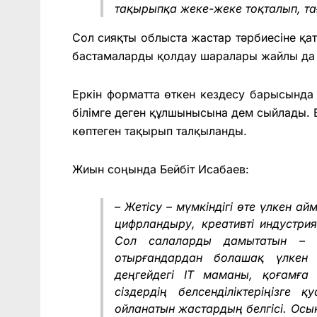
тақырыпқа жеке-жеке тоқталып, та
Сол сияқты облыста жастар тәрбиесіне қа
бастамаларды қолдау шаралары жайлы да 
Еркін форматта өткен кездесу барысынд
білімге деген құлшынысына дем сыйлады. Бі
көптеген тақырып талқыланды.
Жиын соңында Бейбіт Исабаев:
– Жетісу – мүмкіндігі өте үлкен а
цифрландыру, креативті индустри
Сол салаларды дамытатын – б
отырғандардан болашақ үлкен 
деңгейдегі IT маманы, қоғамға 
сіздердің белсенділіктеріңізг
ойланатын жастардың белгісі. Осы