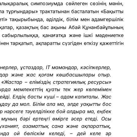
халықаралық симпозиумда сөйлеген сөзінің мәнін,
а тұрғындары» трактатынан басталатын «Бақытты
і» тақырыбында, әділдік, білім мен адамгершілік
 қатар, қазақтың бас ақыны Абай Құнанбайұлының
 сабырлылыққа, қанағатқа және ішкі мәдениетке
нен тарқатып, ақпаратты сүзгіден өткізу қажеттігін
ерлер, ұстаздар, IT мамандар, кәсіпкерлер,
ымдар және жас қоғам көшбасшылары отыр.
«Жастар – еліміздің стратегиялық ресурсы»
ырда мемлекеттің қуаты тек жер көлемімен
йді. Елдің басты күші – адам капиталы. Жас
дау да мол. Білім ала ма, әлде уақытты бос
әр нәрсеге тәуелділікке бой алдыра ма, еңбек
мұның бәрі ертеңгі өмірге әсер етеді. Осы
руханият, азаматтық сана және ақпараттық,
нда ой бөліскім келеді, – дей келе әр