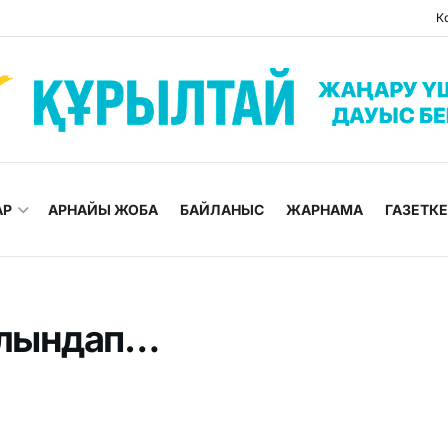
К
АР
АРНАЙЫ ЖОБА
БАЙЛАНЫС
ЖАРНАМА
ГАЗЕТК
алындап…