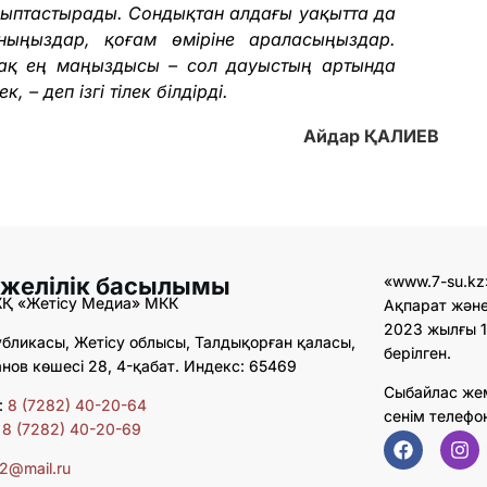
лыптастырады. Сондықтан алдағы уақытта да
ныңыздар, қоғам өміріне араласыңыздар.
ақ ең маңыздысы – сол дауыстың артында
 – деп ізгі тілек білдірді.
Айдар ҚАЛИЕВ
 желілік басылымы
«www.7-su.kz
ЖҚ «Жетісу Медиа» МКК
Ақпарат және
2023 жылғы 1
бликасы, Жетісу облысы, Талдықорған қаласы,
берілген.
ов көшесі 28, 4-қабат. Индекс: 65469
Сыбайлас же
:
8 (7282) 40-20-64
сенім телефо
:
8 (7282) 40-20-69
02@mail.ru