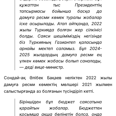
құжаттан тыс Президенттің
тапсырмасы бойынша басқа да
дамуға ресми көмек туралы жобалар
іске асырылады. Атап айтқанда, 2022
жылы Түркияда болған жер сілкінісі
болды. Саяси шешіміміздің негізінде
біз Түркияның Газиантеп қаласында
арнайы мектеп саламыз. Бұл 2024-
2025 жылдардың дамуға ресми ең
үлкен көмек жобасы болып саналады,
— деді вице-министр.
Сондай-ақ Әлібек Бақаев неліктен 2022 жылы
дамуға ресми көмектің мөлшері 2021 жылмен
салыстырғанда аз болғанын түсіндіріп кетті.
Біріншіден бұл бюджет саясатына
қарайтын жобалар. Бюджеттен
қосымша ақша бөлінетін болса, онда