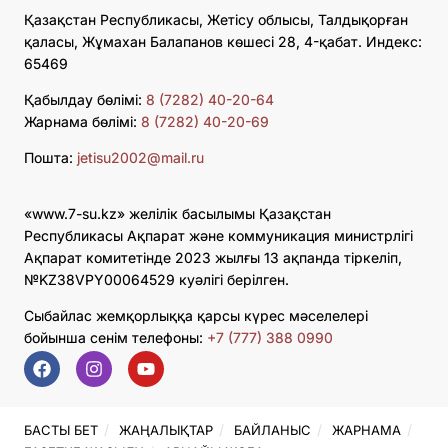
Қазақстан Республикасы, Жетісу облысы, Талдықорған
қаласы, Жұмахан Балапанов көшесі 28, 4-қабат. Индекс:
65469
Қабылдау бөлімі:
8 (7282) 40-20-64
Жарнама бөлімі:
8 (7282) 40-20-69
Пошта:
jetisu2002@mail.ru
«www.7-su.kz» желілік басылымы Қазақстан
Республикасы Ақпарат және коммуникация министрлігі
Ақпарат комитетінде 2023 жылғы 13 ақпанда тіркеліп,
№KZ38VPY00064529 куәлігі берілген.
Сыбайлас жемқорлыққа қарсы күрес мәселелері
бойынша сенім телефоны:
+7 (777) 388 0990
БАСТЫ БЕТ
ЖАҢАЛЫҚТАР
БАЙЛАНЫС
ЖАРНАМА