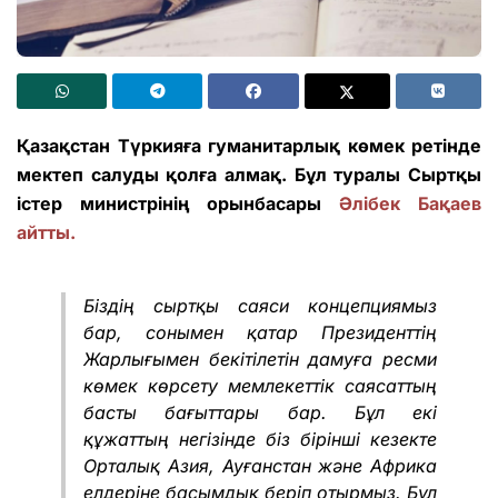
Қазақстан Түркияға гуманитарлық көмек ретінде
мектеп салуды қолға алмақ. Бұл туралы Сыртқы
істер министрінің орынбасары
Әлібек Бақаев
айтты.
Біздің сыртқы саяси концепциямыз
бар, сонымен қатар Президенттің
Жарлығымен бекітілетін дамуға ресми
көмек көрсету мемлекеттік саясаттың
басты бағыттары бар. Бұл екі
құжаттың негізінде біз бірінші кезекте
Орталық Азия, Ауғанстан және Африка
елдеріне басымдық беріп отырмыз. Бұл