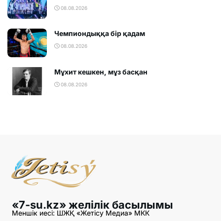
08.08.2026
Чемпиондыққа бір қадам
08.08.2026
Мұхит кешкен, мұз басқан
08.08.2026
«7-su.kz» желілік басылымы
Меншік иесі: ШЖҚ «Жетісу Медиа» МКК