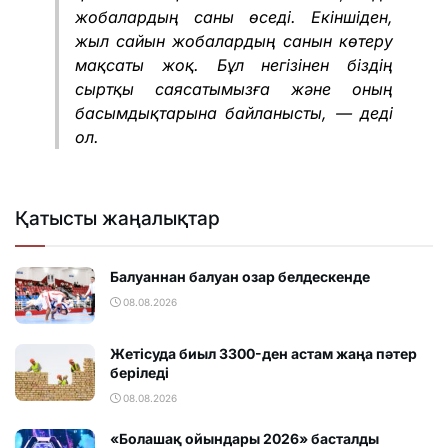
жобалардың саны өседі. Екіншіден,
жыл сайын жобалардың санын көтеру
мақсаты жоқ. Бұл негізінен біздің
сыртқы саясатымызға және оның
басымдықтарына байланысты, — деді
ол.
Қатысты жаңалықтар
Балуаннан балуан озар белдескенде
08.08.2026
Жетісуда биыл 3300-ден астам жаңа пәтер
беріледі
08.08.2026
«Болашақ ойындары 2026» басталды