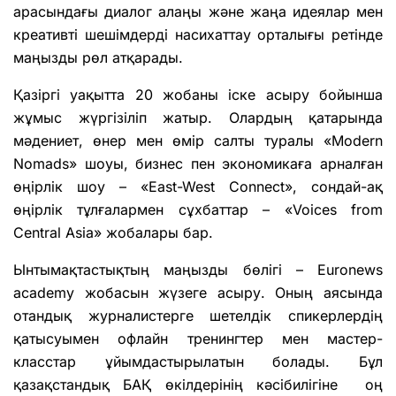
арасындағы диалог алаңы және жаңа идеялар мен
креативті шешімдерді насихаттау орталығы ретінде
маңызды рөл атқарады.
Қазіргі уақытта 20 жобаны іске асыру бойынша
жұмыс жүргізіліп жатыр. Олардың қатарында
мәдениет, өнер мен өмір салты туралы «Modern
Nomads» шоуы, бизнес пен экономикаға арналған
өңірлік шоу – «East-West Connect», сондай-ақ
өңірлік тұлғалармен сұхбаттар – «Voices from
Central Asia» жобалары бар.
Ынтымақтастықтың маңызды бөлігі – Euronews
academy жобасын жүзеге асыру. Оның аясында
отандық журналистерге шетелдік спикерлердің
қатысуымен офлайн тренингтер мен мастер-
класстар ұйымдастырылатын болады. Бұл
қазақстандық БАҚ өкілдерінің кәсібилігіне оң