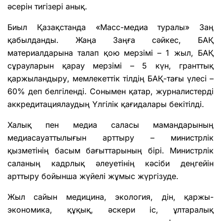
әсерін тигізері анық.
Биыл Қазақстанда «Масс-медиа туралы» Заң
қабылданды. Жаңа Заңға сәйкес, БАҚ
материалдарына талап қою мерзімі – 1 жыл, БАҚ
сұрауларын қарау мерзімі – 5 күн, гранттық
қаржыландыру, мемлекеттік тілдің БАҚ-тағы үлесі –
60% деп белгіленді. Сонымен қатар, журналистерді
аккредитациялаудың Үлгілік қағидалары бекітілді.
Халық пен медиа саласы мамандарының
медиасауаттылығын арттыру – министрлік
қызметінің басым бағыттарының бірі. Министрлік
саланың кадрлық әлеуетінің кәсіби деңгейін
арттыру бойынша жүйелі жұмыс жүргізуде.
Жыл сайын медицина, экология, дін, қаржы-
экономика, құқық, әскери іс, ұлтаралық