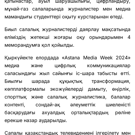
қатынастар, ауыл шаруашылығы, цифрландыру,
мұнай-газ салаларында журналистер мен медиа
мамандығы студенттері оқыту курстарынан өтеді.
Биыл салалық журналистерді даярлау мақсатында
еліміздің жетекші жоғары оқу орындарымен 4
меморандумға қол қойылды.
Қыркүйекте елордада «Astana Media Week 2024»
медиа және цифрлық коммуникациялар
саласындағы жыл сайынғы іс-шара табысты өтті.
Биылғы шарада құқықтық трансформация,
көпплатформалы экожүйелерді дамыту, өңірлік,
спорттық және салалық журналистика, балалар
контенті, сондай-ақ әлеуметтік шиеленісті
басқарудағы ахуалдық орталықтардың рөліне
ерекше назар аударылды.
Сапалы қазақстандық телевидениені ілгерілету мен