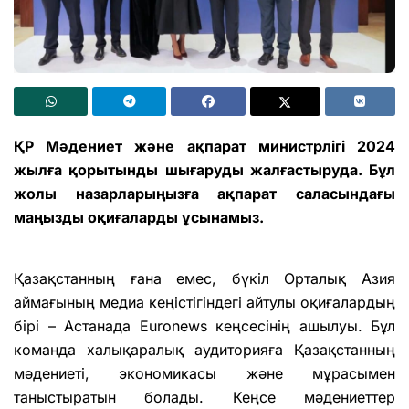
ҚР Мәдениет және ақпарат министрлігі 2024
жылға қорытынды шығаруды жалғастыруда. Бұл
жолы назарларыңызға ақпарат саласындағы
маңызды оқиғаларды ұсынамыз.
Қазақстанның ғана емес, бүкіл Орталық Азия
аймағының медиа кеңістігіндегі айтулы оқиғалардың
бірі – Астанада Euronews кеңсесінің ашылуы. Бұл
команда халықаралық аудиторияға Қазақстанның
мәдениеті, экономикасы және мұрасымен
таныстыратын болады. Кеңсе мәдениеттер