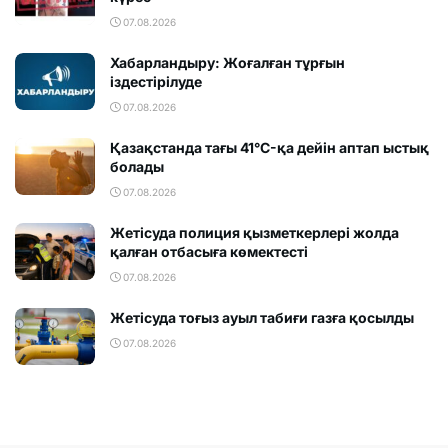
07.08.2026
Хабарландыру: Жоғалған тұрғын
іздестірілуде
07.08.2026
Қазақстанда тағы 41°C-қа дейін аптап ыстық
болады
07.08.2026
Жетісуда полиция қызметкерлері жолда
қалған отбасыға көмектесті
07.08.2026
Жетісуда тоғыз ауыл табиғи газға қосылды
07.08.2026