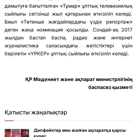
дамытуға бағытталған «Тұмар» ұлттық телевизиялық
сыйлығы сегізінші жыл қатарынан өткізіліп келеді.
Биыл «Төтенше жағдайлардағы үздік репортаж»
деген жаңа номинация қосылды. Сондай-ақ 2017
жылдан бастап баспа, радио және интернет
журналистика саласындағы жетістіктері үшін
берілетін «ҮРКЕР» ұлттық сыйлығы өткізіліп келеді.
ҚР Мәдениет және ақпарат министрлігінің
баспасөз қызметі
Қатысты жаңалықтар
Дипфейктер мен жалған ақпаратқа қарсы
күрес