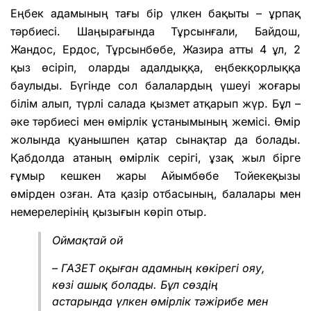
Еңбек адамының тағы бір үлкен бақыты – ұрпақ
тәрбиесі. Шаңырағында Тұрсынғали, Байдош,
Жандос, Ердос, Тұрсынбөбе, Жазира атты 4 ұл, 2
қыз өсіріп, оларды адалдыққа, еңбекқорлыққа
баулыды. Бүгінде сол балалардың үшеуі жоғары
білім алып, түрлі салада қызмет атқарып жүр. Бұл –
әке тәрбиесі мен өмірлік ұстанымының жемісі. Өмір
жолында қуанышпен қатар сынақтар да болады.
Қабдолда атаның өмірлік серігі, ұзақ жыл бірге
ғұмыр кешкен жары Айымбөбе Тойекеқызы
өмірден озған. Ата қазір отбасының, балалары мен
немерелерінің қызығын көріп отыр.
Оймақтай ой
– ГАЗЕТ оқыған адамның көкірегі ояу,
көзі ашық болады. Бұл сөздің
астарында үлкен өмірлік тәжірибе мен