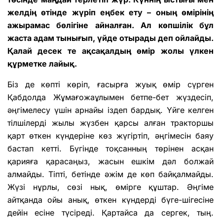
желдің өтінде жүріп еңбек ету – оның өмірінің
ажырамас бөлігіне айналған. Ал көпшілік бұл
жаста адам тынығып, үйде отырады деп ойлайды.
Қалай десек те ақсақалдың өмір жолы үлкен
құрметке лайық.
Біз де көпті көріп, ғасырға жуық өмір сүрген
Қабдолда Жұмағожаұлымен бетпе-бет жүздесіп,
әңгімелесу үшін арнайы іздеп бардық. Үйге келген
тілшілерді жылы жүзбен қарсы алған тракторшы
қарт өткен күндеріне көз жүгіртіп, әңгімесін баяу
бастап кетті. Бүгінде тоқсанның төрінен асқан
қарияға қарасаңыз, жасын ешкім дәл болжай
алмайды. Тіпті, бетінде әжім де көп байқалмайды.
Жүзі нұрлы, сөзі нық, өмірге құштар. Әңгіме
айтқанда ойы анық, өткен күндерді бүге-шігесіне
дейін есіне түсіреді. Қартайса да сергек, тың.