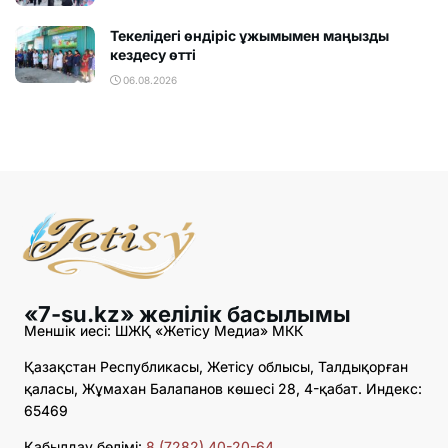
Текелідегі өндіріс ұжымымен маңызды
кездесу өтті
06.08.2026
«7-su.kz» желілік басылымы
Меншік иесі: ШЖҚ «Жетісу Медиа» МКК
Қазақстан Республикасы, Жетісу облысы, Талдықорған
қаласы, Жұмахан Балапанов көшесі 28, 4-қабат. Индекс:
65469
Қабылдау бөлімі:
8 (7282) 40-20-64