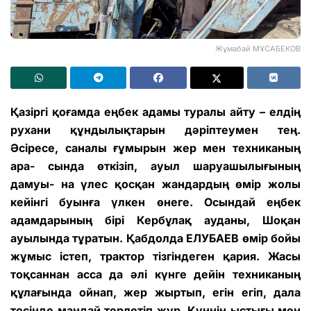
Жұмабай МҰСАБЕКОВ
Қазіргі қоғамда еңбек адамы туралы айту – елдің
рухани құндылықтарын дәріптеумен тең.
Әсіресе, саналы ғұмырын жер мен техниканың
ара- сында өткізіп, ауыл шаруашылығының
дамуы- на үлес қосқан жандардың өмір жолы
кейінгі буынға үлкен өнеге. Осындай еңбек
адамдарының бірі Кербұлақ ауданы, Шоқан
ауылында тұратын. Қабдолда ЕЛУБАЕВ өмір бойы
жұмыс істеп, трактор тізгіндеген қария. Жасы
тоқсаннан асса да әлі күнге дейін техниканың
құлағында ойнап, жер жыртып, егін егіп, дала
төсінде маңдай терлетіп жүр. Күннің ыстығы мен