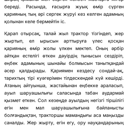
береді. Расында, ғасырға жуық өмір сүрген
қарияның тың әрі сергек жүруі кез келген адамның
қолынан келе бермейтін іс.
Қарап отырсақ, талай жыл трактор тізгіндеп, жер
жыртып, ел ырысын арттыруға үлес қосқан
қарияның өмір жолы үлкен мектеп. Оның әрбір
айтқан естелігі өткен дәуірдің тынысын сездіріп,
еңбек адамының шынайы болмысын танытқандай
әсер қалдырады. Қариямен кездесу сондай-ақ,
тарихтың тірі куәгерімен тілдескендей күй кешірді.
Атаның айтуынша, жастайынан еңбекке араласып,
ауыл шаруашылығы саласында табан аудармай
қызмет еткен. Сол кезеңде ауылдың негізгі тіршілігі
егін мен мал шаруашылығына байланысты
болғандықтан, тракторшы мамандығы аса маңызды
саналды. Жер жырту, егін егу, ору науқандарының