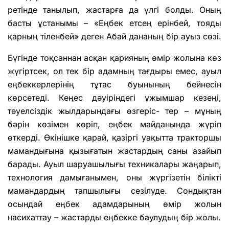
ретінде танылып, жастарға да үлгі болды. Оның
басты ұстанымы – «Еңбек етсең ерінбей, тояды
қарның тіленбей» деген Абай дананың бір ауыз сөзі.
Бүгінде тоқсаннан асқан қарияның өмір жолына көз
жүгіртсек, ол тек бір адамның тағдыры емес, ауыл
еңбеккерлерінің тұтас буынының бейнесін
көрсетеді. Кеңес дәуіріндегі ұжымшар кезеңі,
тәуелсіздік жылдарындағы өзгеріс- тер – мұның
бәрін көзімен көріп, еңбек майданында жүріп
өткерді. Өкінішке қарай, қазіргі уақытта тракторшы
мамандығына қызығатын жастардың саны азайып
барады. Ауыл шаруашылығы техникалары жаңарып,
технология дамығанымен, оны жүргізетін білікті
мамандардың тапшылығы сезілуде. Сондықтан
осындай еңбек адамдарының өмір жолын
насихаттау – жастарды еңбекке баулудың бір жолы.