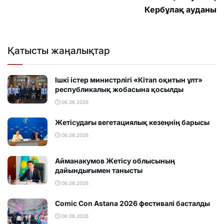
Кербұлақ ауданы
Қатысты жаңалықтар
Ішкі істер министрлігі «Кітап оқитын ұлт»
республикалық жобасына қосылды
06.08.2026
Жетісудағы вегетациялық кезеңнің барысы
06.08.2026
Айманакумов Жетісу облысының
дайындығымен танысты
06.08.2026
Comic Con Astana 2026 фестивалi басталды
06.08.2026