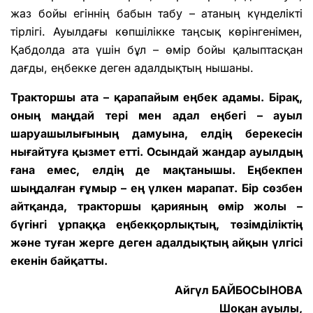
жаз бойы егіннің бабын табу – атаның күнделікті
тірлігі. Ауылдағы көпшілікке таңсық көрінгенімен,
Қабдолда ата үшін бұл – өмір бойы қалыптасқан
дағды, еңбекке деген адалдықтың нышаны.
Тракторшы ата – қарапайым еңбек адамы. Бірақ,
оның маңдай тері мен адал еңбегі – ауыл
шаруашылығының дамуына, елдің берекесін
нығайтуға қызмет етті. Осындай жандар ауылдың
ғана емес, елдің де мақтанышы. Еңбекпен
шыңдалған ғұмыр – ең үлкен марапат. Бір сөзбен
айтқанда, тракторшы қарияның өмір жолы –
бүгінгі ұрпаққа еңбекқорлықтың, төзімділіктің
және туған жерге деген адалдықтың айқын үлгісі
екенін байқатты.
Айгүл БАЙБОСЫНОВА
Шоқан ауылы,