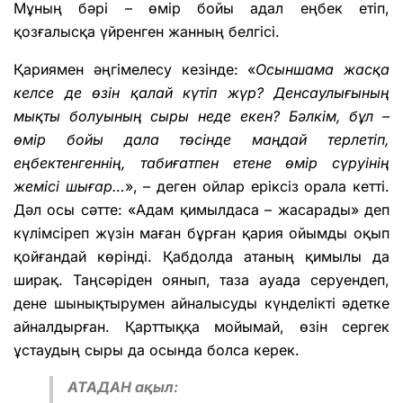
Мұның бәрі – өмір бойы адал еңбек етіп,
қозғалысқа үйренген жанның белгісі.
Қариямен әңгімелесу кезінде: «
Осыншама жасқа
келсе де өзін қалай күтіп жүр? Денсаулығының
мықты болуының сыры неде екен? Бәлкім, бұл –
өмір бойы дала төсінде маңдай терлетіп,
еңбектенгеннің, табиғатпен етене өмір сүруінің
жемісі шығар…
», – деген ойлар еріксіз орала кетті.
Дәл осы сәтте: «Адам қимылдаса – жасарады» деп
күлімсіреп жүзін маған бұрған қария ойымды оқып
қойғандай көрінді. Қабдолда атаның қимылы да
ширақ. Таңсәріден оянып, таза ауада серуендеп,
дене шынықтырумен айналысуды күнделікті әдетке
айналдырған. Қарттыққа мойымай, өзін сергек
ұстаудың сыры да осында болса керек.
АТАДАН ақыл: