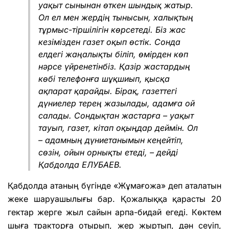
уақыт сынынан өткен шындық жатыр.
Ол ел мен жердің тынысын, халықтың
тұрмыс-тіршілігін көрсетеді. Біз жас
кезімізден газет оқып өстік. Сонда
елдегі жаңалықты біліп, өмірден көп
нәрсе үйренетінбіз. Қазір жастардың
көбі телефонға шұқшиып, қысқа
ақпарат қарайды. Бірақ, газеттегі
дүниелер терең жазылады, адамға ой
салады. Сондықтан жастарға – уақыт
тауып, газет, кітап оқыңдар деймін. Ол
– адамның дүниетанымын кеңейтіп,
сөзін, ойын орнықты етеді, – дейді
Қабдолда ЕЛУБАЕВ.
Қабдолда атаның бүгінде «Жұмағожа» деп аталатын
жеке шаруашылығы бар. Қожалыққа қарасты 20
гектар жерге жыл сайын арпа-бидай егеді. Көктем
шыға тракторға отырып, жер жыртып, дән сеуіп,