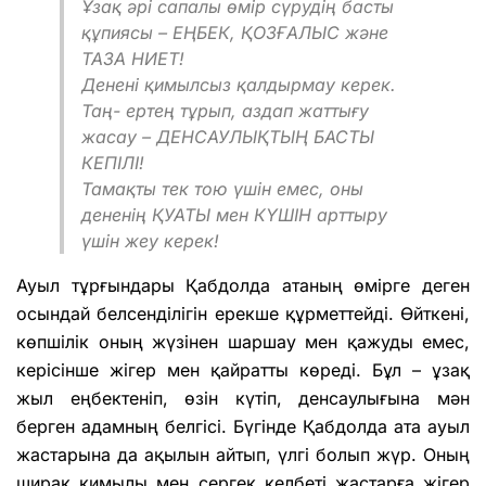
Ұзақ әрі сапалы өмір сүрудің басты
құпиясы – ЕҢБЕК, ҚОЗҒАЛЫС және
ТАЗА НИЕТ!
Денені қимылсыз қалдырмау керек.
Таң- ертең тұрып, аздап жаттығу
жасау – ДЕНСАУЛЫҚТЫҢ БАСТЫ
КЕПІЛІ!
Тамақты тек тою үшін емес, оны
дененің ҚУАТЫ мен КҮШІН арттыру
үшін жеу керек!
Ауыл тұрғындары Қабдолда атаның өмірге деген
осындай белсенділігін ерекше құрметтейді. Өйткені,
көпшілік оның жүзінен шаршау мен қажуды емес,
керісінше жігер мен қайратты көреді. Бұл – ұзақ
жыл еңбектеніп, өзін күтіп, денсаулығына мән
берген адамның белгісі. Бүгінде Қабдолда ата ауыл
жастарына да ақылын айтып, үлгі болып жүр. Оның
ширақ қимылы мен сергек келбеті жастарға жігер