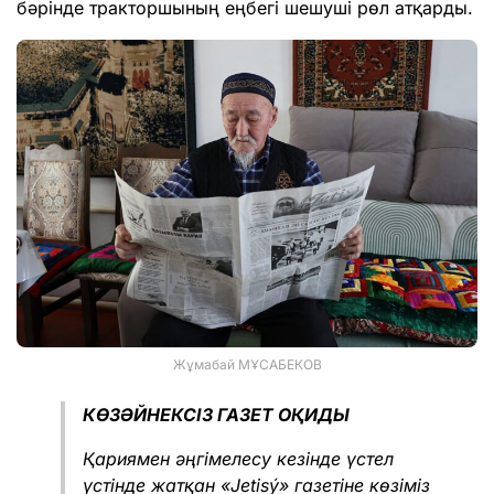
бәрінде тракторшының еңбегі шешуші рөл атқарды.
Жұмабай МҰСАБЕКОВ
КӨЗӘЙНЕКСІЗ ГАЗЕТ ОҚИДЫ
Қариямен әңгімелесу кезінде үстел
үстінде жатқан «Jetisý» газетіне көзіміз