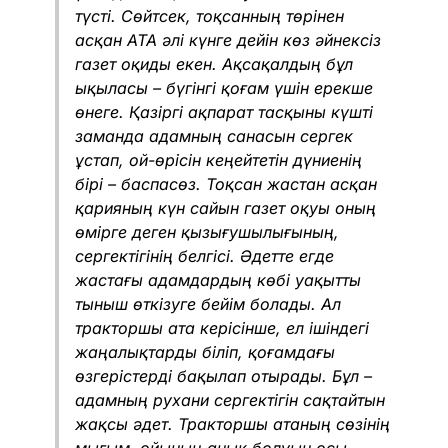
түсті. Сөйтсек, тоқсанның төрінен
асқан АТА әлі күнге дейін көз әйнексіз
газет оқиды екен. Ақсақалдың бұл
ықыласы – бүгінгі қоғам үшін ерекше
өнеге. Қазіргі ақпарат тасқыны күшті
заманда адамның санасын сергек
ұстап, ой-өрісін кеңейтетін дүниенің
бірі – баспасөз. Тоқсан жастан асқан
қарияның күн сайын газет оқуы оның
өмірге деген қызығушылығының,
сергектігінің белгісі. Әдетте егде
жастағы адамдардың көбі уақытты
тыныш өткізуге бейім болады. Ал
тракторшы ата керісінше, ел ішіндегі
жаңалықтарды біліп, қоғамдағы
өзгерістерді бақылап отырады. Бұл –
адамның рухани сергектігін сақтайтын
жақсы әдет. Тракторшы атаның сөзінің
мығым, ойының анық болуын осы