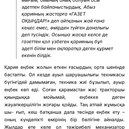
әдетпен байланыстырдық. Абыз
қарияның жастарға «ГАЗЕТ
ОҚЫҢДАР!» деп айтқанын жай ғана
кеңес емес, өмірден түйген даналығы
деп түсіндік. Осынша жасқа келсе де
газеттен қол үзбеген қарияның бұл
әдеті білім мен ақпаратқа деген құрмет
екенін білдік.
Қария еңбек жолын өткен ғасырдың орта шенінде
бастапты. Ол кезде ауыл шаруашылығы техникасы
бүгінгідей дамымаған, техника жиі бұзылып, ауыр
еңбек көп еді. Соған қарамастан жас тракторшы
қиындыққа мойымай, еңбекке деген
жауапкершілігін жоғары қойды. Таң атпай жұмысқа
шы- ғып, кеш батқанша дала төсінде еңбек ету –
оның күнделікті өмірінің бір бөлігіне айналды.
Жылдар өте келе ол тәжірибелі механизатор