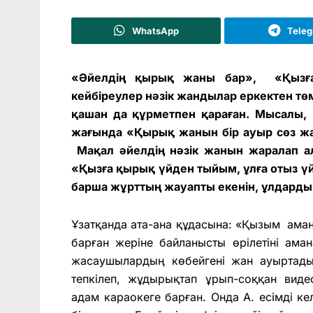
WhatsApp
Tele
«Әйелдің қырық жаны бар», «Қызғ
кейбіреулер нәзік жандылар еркектен төм
қашан да құрметпен қараған. Мысалы,
жағында «Қырық жанын бір ауыр сөз жа
Мақал әйелдің нәзік жанын жаралап алм
«Қызға қырық үйден тыйым, ұлға отыз ү
барша жұрттың жауапты екенін, ұлдарды ж
Ұзатқанда ата-ана құдасына: «Қызым ама
барған жеріне байланысты өрілетіні ама
жасаушылардың көбейгені жан ауыртады.
тепкілеп, жұдырықтап ұрып-соққан виде
адам караокеге барған. Онда А. есімді 