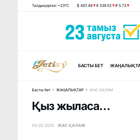
Талдықорған: +23°C
$ 467.48
€ 539.52
₽ 5.73
БАСТЫ БЕТ
ЖАҢАЛЫҚТ
Басты бет
ЖАҢАЛЫҚТАР
ЖАС ҚАЛАМ
Қыз жыласа…
04.02.2025
ЖАС ҚАЛАМ