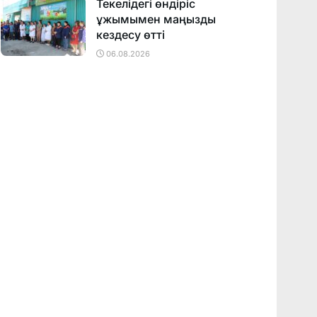
Текелідегі өндіріс
ұжымымен маңызды
кездесу өтті
06.08.2026