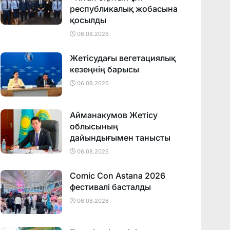
республикалық жобасына
қосылды
06.08.2026
Жетісудағы вегетациялық
кезеңнің барысы
06.08.2026
Айманакумов Жетісу
облысының
дайындығымен танысты
06.08.2026
Comic Con Astana 2026
фестивалi басталды
06.08.2026