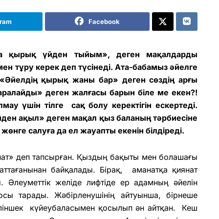
gram
Facebook
а қырық үйден тыйым», деген мақалдарды
ен тұру керек деп түсінеді. Ата-бабамыз әйелге
 «Әйелдің қырық жаны бар» деген сөздің арғы
ралайды» деген жалғасы барын біле ме екен?!
ау үшін тілге сақ болу керектігін ескертеді.
йден ақыл» деген мақал қыз баланың тәрбиесіне
өнге салуға да ел жауапты екенін білдіреді.
нат» деп тапсырған. Қыздың бақыты мен болашағы
наттағанынан байқалады. Бірақ, аманатқа қиянат
 Әлеуметтік желіде лифтіде ер адамның әйелін
осы тарады. Жәбірленушінің айтуынша, бірнеше
келіншек күйеубаласымен қосылып ән айтқан. Кеш