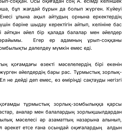
ұрып-соққан. Осы оқиғадан соң А. есімді келіншек
ынша, бұл жағдай бұрын да болып жүрген. Күйеуі
Енесі ұлына ақыл айтудың орнына еркектердің
шін бәріне шыдау керектігін айтып, келініне бас
ді айтқан әйел бір қалада балалар мен әйелдер
 төрайымы. Егер ер адамның ұрып-соққаны
зомбылықты дәлелдеу мүмкін емес еді.
ың қоғамдағы өзекті мәселелердің бірі екенін
жүрген әйелдердің бары рас. Тұрмыстық зорлық-
не дейді деп емес, өз өміріңді сақтауды негізгі
қоғамды тұрмыстық зорлық-зомбылыққа қарсы
жастар, аналар мен балалардың зорлықшылдардан
былық мәселесі әр азаматтың назарына алынып,
іл әрекет етсе ғана осындай оқиғалардың алдын