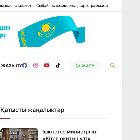
омплаенс қызметі
Сыбайлас жемқорлық картограммасы
Е ЖАЗЫЛУ
ЖАЗУ
Қатысты жаңалықтар
Ішкі істер министрлігі
«Кітап оқитын ұлт»