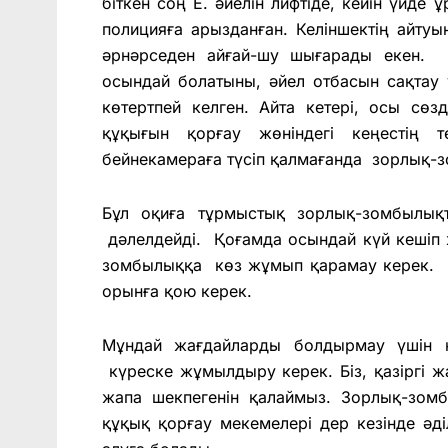
біткен соң Е. әйелін лифтіде, кейін үйде 
полицияға арызданған. Келіншектің айту
әрнәрседен айғай-шу шығарады екен. 
осындай болатыны, әйел отбасын сақтау ү
көтертпей келген. Айта кетері, осы сөз
құқығын қорғау жөніндегі кеңестің
бейнекамераға түсіп қалмағанда зорлық-
Бұл оқиға тұрмыстық зорлық-зомбылықт
дәлелдейді. Қоғамда осындай күй кешіп 
зомбылыққа көз жұмып қарамау керек. Ел 
орынға қою керек.
Мұндай жағдайларды болдырмау үшін 
күреске жұмылдыру керек. Біз, қазіргі 
жапа шекпегенін қалаймыз. Зорлық-зом
құқық қорғау мекемелері дер кезінде әд