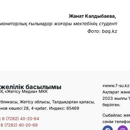
Жанат Калдыбаева,
манитарлық ғылымдар жоғары мектебінің студенті
Фото: baq.kz
 желілік басылымы
«www.7-su.kz
ЖҚ «Жетісу Медиа» МКК
Ақпарат және
2023 жылғы 1
бликасы, Жетісу облысы, Талдықорған қаласы,
берілген.
ов көшесі 28, 4-қабат. Индекс: 65469
Сыбайлас же
:
8 (7282) 40-20-64
сенім телефо
:
8 (7282) 40-20-69