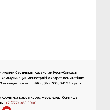
» желілік басылымы Қазақстан Республикасы
 коммуникация министрлігі Ақпарат комитетінде
3 ақпанда тіркеліп, №KZ38VPY00064529 куәлігі
мқорлыққа қарсы күрес мәселелері бойынша
ны:
+7 (777) 388 0990