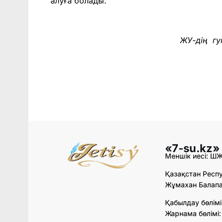
алуға болады.
ЖУ-дің гу
«7-su.kz»
Меншік иесі: Ш
Қазақстан Респу
Жұмахан Балапан
Қабылдау бөлімі
Жарнама бөлімі