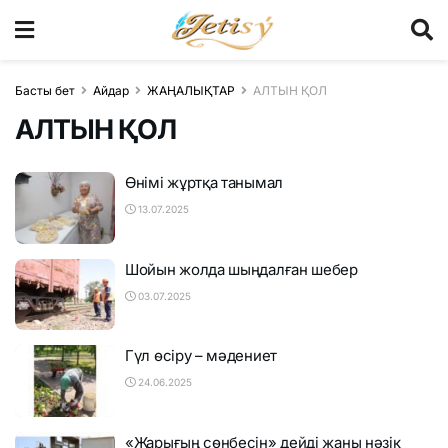
Басты бет
Айдар
ЖАҢАЛЫҚТАР
АЛТЫН ҚОЛ
АЛТЫН ҚОЛ
Өнімі жұртқа танымал
13.07.2025
Шойын жолда шыңдалған шебер
03.07.2025
Гүл өсіру – мәдениет
24.06.2025
«Жарығың сөнбесін» дейді жаны нәзік