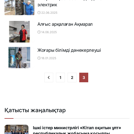
электрик
22.06.2025
Алғыс арқалаған Ақмарал
14.06.2025
Жоғары білімді дәнекерлеуші
18.01.2025
1
2
3
Қатысты жаңалықтар
Ішкі істер министрлігі «Кітап оқитын ұлт»
республикалық жобасына қосылды