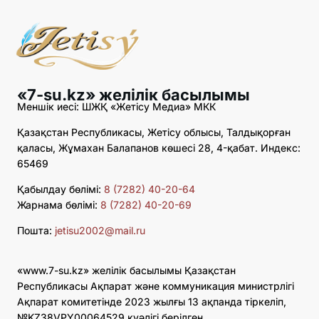
«7-su.kz» желілік басылымы
Меншік иесі: ШЖҚ «Жетісу Медиа» МКК
Қазақстан Республикасы, Жетісу облысы, Талдықорған
қаласы, Жұмахан Балапанов көшесі 28, 4-қабат. Индекс:
65469
Қабылдау бөлімі:
8 (7282) 40-20-64
Жарнама бөлімі:
8 (7282) 40-20-69
Пошта:
jetisu2002@mail.ru
«www.7-su.kz» желілік басылымы Қазақстан
Республикасы Ақпарат және коммуникация министрлігі
Ақпарат комитетінде 2023 жылғы 13 ақпанда тіркеліп,
№KZ38VPY00064529 куәлігі берілген.